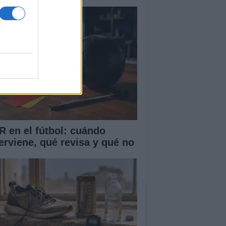
R en el fútbol: cuándo
terviene, qué revisa y qué no