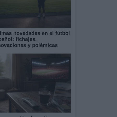
timas novedades en el fútbol
pañol: fichajes,
novaciones y polémicas