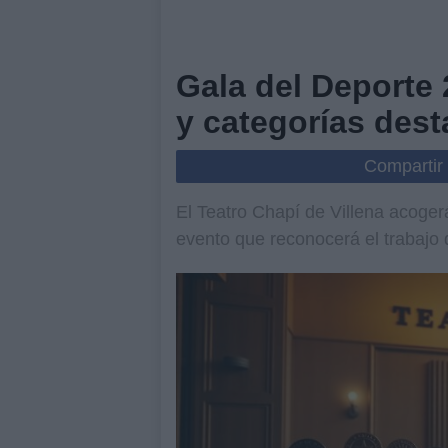
Gala del Deporte 2
y categorías des
Compartir
El Teatro Chapí de Villena acoger
evento que reconocerá el trabajo d