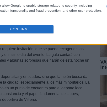
o allow Google to enable storage related to security, including
cation functionality and fraud prevention, and other user protection.
CONFIRM
ación
ro requiere invitación, que se puede recoger en las
o
y el mismo día del evento. La gala contará con
cales y algunas sorpresas que harán de esta noche un
VA
in
 deportistas y entidades, sino que también busca dar
de la ciudad, especialmente a los más minoritarios. La
do en un punto de encuentro para el deporte local,
a constancia y el papel fundamental de clubes,
a deportiva de Villena.