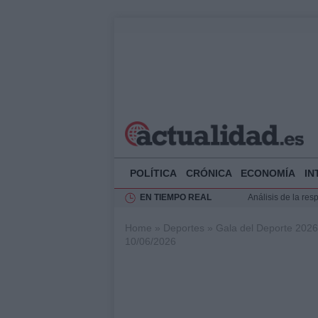
POLÍTICA
CRÓNICA
ECONOMÍA
IN
EN TIEMPO REAL
Análisis de la res
Ciclovía Nocturna
Home
»
Deportes
»
Gala del Deporte 2026 
Felipe VI recibe 
10/06/2026
Felipe VI y Juan 