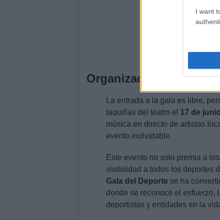
I want t
authenti
Organización y particip
La entrada a la gala es libre, pe
taquillas del teatro el
17 de juni
música en directo de artistas lo
evento inolvidable.
Este evento no solo premia a los
visibilidad a todos los deportes 
Gala del Deporte
se ha converti
donde se reconoce el esfuerzo, l
deportistas y entidades en la vid