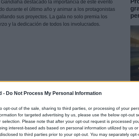
Pr
 Gandía
ha destacado la importancia de este evento
gr
do durante el último año y animar a los protagonistas
pe
rollando sus proyectos. La gala no solo premia los
rzo y la dedicación de todos los involucrados.
d -
Do Not Process My Personal Information
Gu
 destacados
pa
to opt-out of the sale, sharing to third parties, or processing of your per
formation for targeted advertising by us, please use the below opt-out s
im
das se encuentran la de
Mejor Entidad
r selection. Please note that after your opt-out request is processed y
ub Atletismo Promesas Villena
el
Club Sporting
eing interest-based ads based on personal information utilized by us or
disclosed to third parties prior to your opt-out. You may separately opt-
tidades representan la diversidad de disciplinas