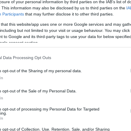
losure of your personal information by third parties on the IAB’s list of
letismo hasta el fútbol.
. This information may also be disclosed by us to third parties on the
IA
Participants
that may further disclose it to other third parties.
 that this website/app uses one or more Google services and may gath
including but not limited to your visit or usage behaviour. You may click 
 to Google and its third-party tags to use your data for below specifi
ogle consent section.
l Data Processing Opt Outs
Pu
de
o opt-out of the Sharing of my personal data.
pr
In
o opt-out of the Sale of my Personal Data.
In
de
Mejor Deportista con Discapacidad
que reconoce
deportistas como
Juan Montilla Lluch
en powerchair,
to opt-out of processing my Personal Data for Targeted
ing.
 y
Luis Tomás García Ruiz
en senderismo y atletismo.
In
o de perseverancia y dedicación.
o opt-out of Collection, Use, Retention, Sale, and/or Sharing