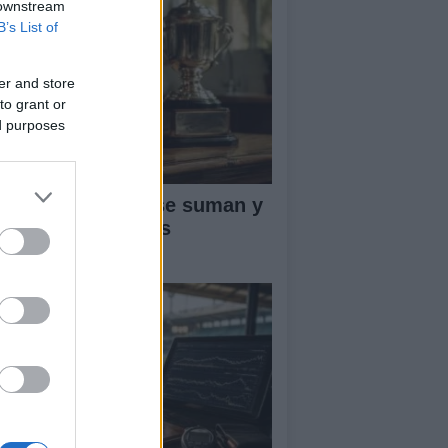
 downstream
B’s List of
er and store
to grant or
ed purposes
ntos ATP: cómo se suman y
fienden en el tenis
ofesional