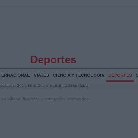
Deportes
TERNACIONAL
VIAJES
CIENCIA Y TECNOLOGÍA
DEPORTES
puesta del Gobierno ante la crisis migratoria en Ceuta
 Bogotá 2026: fecha, recorrido y actividades especiales
en Villena: finalistas y categorías destacadas
a Juan Jesús Vivas en Palma para analizar la situación en Ceuta
Jesús Vivas se reúnen en Marivent para abordar la situación en Ceuta