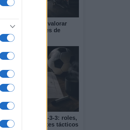
tricas clave para valorar
istosos y sesiones de
trenamiento
ía completa del 4-3-3: roles,
vimientos y ajustes tácticos