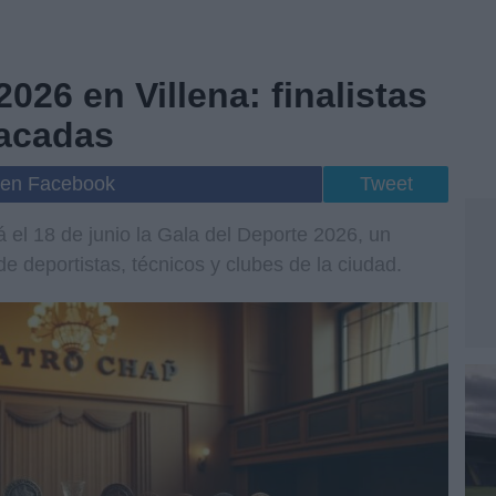
026 en Villena: finalistas
tacadas
 en Facebook
Tweet
á el 18 de junio la Gala del Deporte 2026, un
e deportistas, técnicos y clubes de la ciudad.