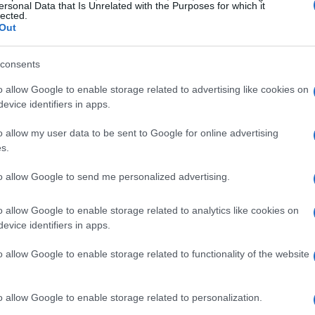
ersonal Data that Is Unrelated with the Purposes for which it
nicos y equipos promesa
lected.
Out
abajo de los
técnicos deportivos
con premios para
Mé
 femenino. Entre los finalistas se encuentran
Jerónimo
consents
am
so Costa García
en tenis y
Francisco Martínez Amorós
en
o allow Google to enable storage related to advertising like cookies on
es son clave en el desarrollo y formación de los
evice identifiers in apps.
o allow my user data to be sent to Google for online advertising
omesa
se destacan equipos como el
CDS Alevín
s.
ción Navarro Jordán
y el
Cadete Voleibol Villena
.
ro del deporte en Villena y son un reflejo del trabajo
to allow Google to send me personalized advertising.
o allow Google to enable storage related to analytics like cookies on
evice identifiers in apps.
o allow Google to enable storage related to functionality of the website
Gu
o allow Google to enable storage related to personalization.
mo