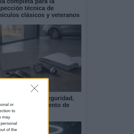
ía completa para la
spección técnica de
hículos clásicos y veteranos
ía para evaluar seguridad,
rantía y equipamiento de
sonal or
ection to
ches chinos
ou may
 personal
out of the