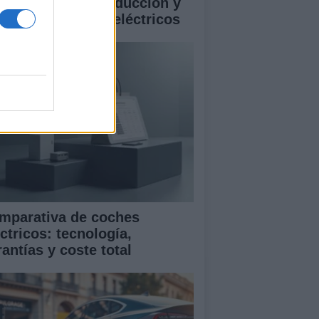
istencias a la conducción y
rantía en coches eléctricos
mparativa de coches
ctricos: tecnología,
antías y coste total