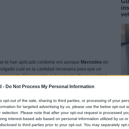
Gu
in
ve
que le han aplicado contiene oro aunque
Mercedes
en
vulgado cuál es la cantidad necesaria para que un
ar aspecto. Únicamente se ha construido una unidad
 de la expectación que suscite, la marca de Frankfurt
d -
Do Not Process My Personal Information
Gu
ga
to opt-out of the sale, sharing to third parties, or processing of your per
formation for targeted advertising by us, please use the below opt-out s
co
r selection. Please note that after your opt-out request is processed y
eing interest-based ads based on personal information utilized by us or
disclosed to third parties prior to your opt-out. You may separately opt-