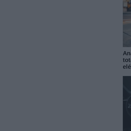
An
to
elé