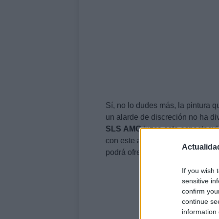
Sí, no lo dudes más, la pintura 
un alarde de discreción no ha di
SLS
AMG
luzca este espectacul
con este acabado y, dependiendo
Actualida
podrá ofrecerlo como opción.
If you wish 
sensitive in
confirm you
continue se
information 