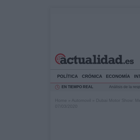
POLÍTICA
CRÓNICA
ECONOMÍA
IN
EN TIEMPO REAL
Análisis de la res
El Rey de España r
Home
»
Automovil
»
Dubai Motor Show: M
Felipe VI y Juan 
07/03/2020