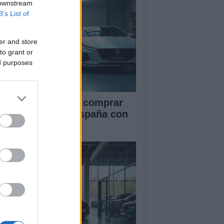
 downstream
B’s List of
er and store
to grant or
ed purposes
ía definitiva para comprar
ches chinos en España con
guridad