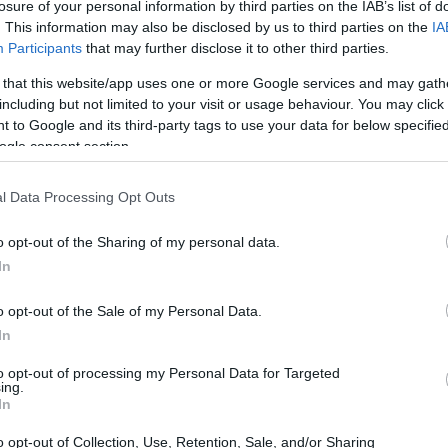
losure of your personal information by third parties on the IAB’s list of
. This information may also be disclosed by us to third parties on the
IA
Participants
that may further disclose it to other third parties.
 that this website/app uses one or more Google services and may gath
including but not limited to your visit or usage behaviour. You may click 
 to Google and its third-party tags to use your data for below specifi
ogle consent section.
l Data Processing Opt Outs
Gu
co
o opt-out of the Sharing of my personal data.
se
In
o opt-out of the Sale of my Personal Data.
In
to opt-out of processing my Personal Data for Targeted
ing.
In
 “normales” sino a través del
AMG
Performance
n reportaje que este preparador dentro de
AMG
tiene a
o opt-out of Collection, Use, Retention, Sale, and/or Sharing