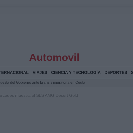
Automovil
TERNACIONAL
VIAJES
CIENCIA Y TECNOLOGÍA
DEPORTES
puesta del Gobierno ante la crisis migratoria en Ceuta
espalda a Ceuta ante la presión migratoria y la falta de respuesta del Gobierno
ercedes muestra el SLS AMG Desert Gold
Jesús Vivas se reúnen en Marivent para abordar la situación en Ceuta