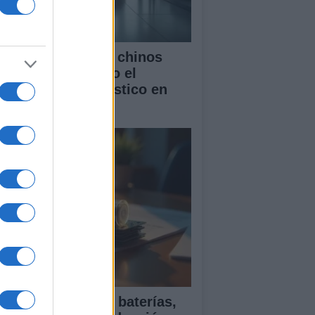
mo los vehículos chinos
tán transformando el
rcado automovilístico en
paña
ía para comparar baterías,