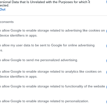
ersonal Data that Is Unrelated with the Purposes for which it
incipales clientes. Siendo sinceros, debo decir que
lected.
Out
ejor acabado que cualquiera de los otros coches
to imágenes. PUBLICIDADPUBLICIDADSLS doradoSLS
Có
ón del
SLS
AMG
Desert
Gold
en el
Dubai
consents
es
a
muestra
de respeto hacia el mercado de Oriente
me
o allow Google to enable storage related to advertising like cookies on
a y Japón, los países del Golfo Pérsico el cuarto
Es
evice identifiers in apps.
MG
”, Volker Mornhinweg, Presidente de
AMG
–
o allow my user data to be sent to Google for online advertising
s.
to allow Google to send me personalized advertising.
ES
COCHES MÁS RAPIDOS
DEPORTIVO
DUBAI
CFORT 2009
FRANCFORT IAA
FRANKFURT
o allow Google to enable storage related to analytics like cookies on
evice identifiers in apps.
IAA
IAA FRANCFORT
IAA FRANKFURT
o allow Google to enable storage related to functionality of the website
MITO
PRESENTACIONES FRANKFURT
© Riproduzione riservata
 DE FRANKFURT
SLS AMG
o allow Google to enable storage related to personalization.
Gu