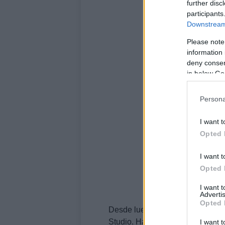
further disc
participants
Downstream 
Please note
information 
deny consent
in below Go
Persona
I want t
Opted 
I want t
Opted 
I want 
Advertis
Opted 
Desde luego no para sus clientes
Studio. Hace unos años, leí en u
I want t