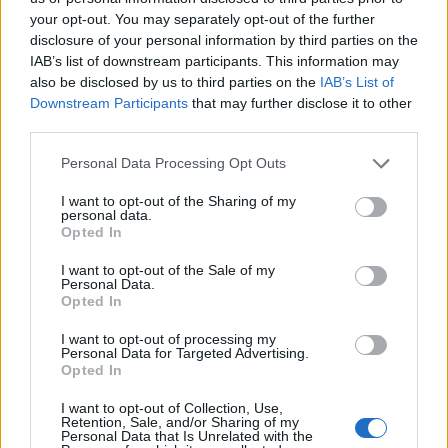
your opt-out. You may separately opt-out of the further
Programa por niveles para trabajar
disclosure of your personal information by third parties on the
cardio y piernas usando escaleras
IAB’s list of downstream participants. This information may
16 julio, 2026
also be disclosed by us to third parties on the
IAB’s List of
Downstream Participants
that may further disclose it to other
third parties.
Disfrutar del deporte en familia:
guía para actividades inclusivas y
Please note that this website/app uses one or more Google
Personal Data Processing Opt Outs
sin presión
services and may gather and store information including but
16 julio, 2026
not limited to your visit or usage behaviour. You may click to
I want to opt-out of the Sharing of my
personal data.
grant or deny consent to Google and its third-party tags to
Opted In
use your data for below specified purposes in below Google
Terapias personalizadas para
leucemia linfocítica crónica:
consent section.
I want to opt-out of the Sale of my
efectos y consejos
Personal Data.
Opted In
14 julio, 2026
I want to opt-out of processing my
Personal Data for Targeted Advertising.
Ahorro de agua en casa:
Opted In
tecnologías y hábitos para el
verano
I want to opt-out of Collection, Use,
Retention, Sale, and/or Sharing of my
12 julio, 2026
Personal Data that Is Unrelated with the