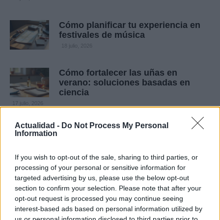
Cómo planificar tu experiencia en
festivales de música
18 julio, 2026
Cómo fortalecer las uñas en
verano: soluciones basadas en
ciencia
17 julio, 2026
Actualidad -
Do Not Process My Personal
Genética y cafeína: guía para
Information
ajustar tu consumo según tu ADN
17 julio, 2026
If you wish to opt-out of the sale, sharing to third parties, or
processing of your personal or sensitive information for
Cómo crear perímetros seguros y
targeted advertising by us, please use the below opt-out
elegir materiales ignífugos en tu
section to confirm your selection. Please note that after your
hogar
opt-out request is processed you may continue seeing
interest-based ads based on personal information utilized by
16 julio, 2026
us or personal information disclosed to third parties prior to