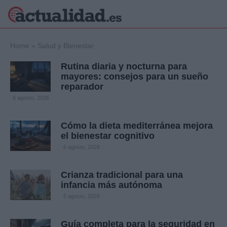
×
Home
»
Salud y Bienestar
Rutina diaria y nocturna para
mayores: consejos para un sueño
reparador
Política
Ciencia y
6 agosto, 2026
Tecnología
Crónica
Cómo la dieta mediterránea mejora
Deportes
el bienestar cognitivo
Economía
6 agosto, 2026
Salud y Bienestar
Internacional
Crianza tradicional para una
Gente
Viajes
infancia más autónoma
5 agosto, 2026
Musica
Guía completa para la seguridad en