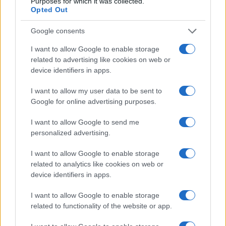
Purposes for which it was collected.
Opted Out
Cómo vivir más y mejor: una rutina
semanal basada en ciencia
Google consents
11 julio, 2026
I want to allow Google to enable storage
related to advertising like cookies on web or
1
2
3
4
5
6
7
8
9
10
11
12
...
device identifiers in apps.
25
...
»
Pasado »
I want to allow my user data to be sent to
Google for online advertising purposes.
I want to allow Google to send me
personalized advertising.
I want to allow Google to enable storage
related to analytics like cookies on web or
device identifiers in apps.
Quienes somos
Últimas Noticias
I want to allow Google to enable storage
related to functionality of the website or app.
Señala una noticia
Síguenos en Facebook