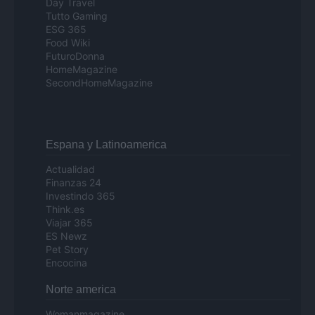
Day Travel
Tutto Gaming
ESG 365
Food Wiki
FuturoDonna
HomeMagazine
SecondHomeMagazine
Espana y Latinoamerica
Actualidad
Finanzas 24
Investindo 365
Think.es
Viajar 365
ES Newz
Pet Story
Encocina
Norte america
Womanmagazine