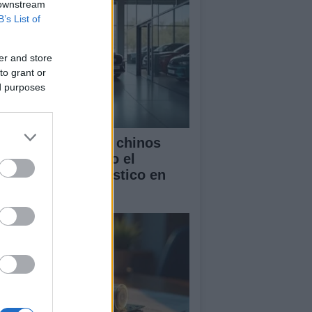
 downstream
B’s List of
er and store
to grant or
ed purposes
mo los vehículos chinos
tán transformando el
rcado automovilístico en
paña