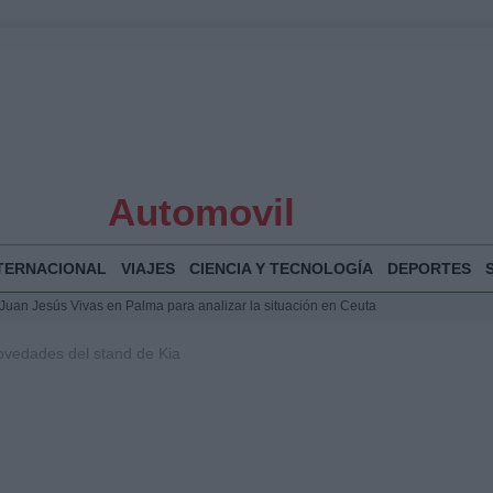
Automovil
TERNACIONAL
VIAJES
CIENCIA Y TECNOLOGÍA
DEPORTES
a Juan Jesús Vivas en Palma para analizar la situación en Ceuta
la Illa Plana: Menorca apuesta por el deporte náutico sostenible
ovedades del stand de Kia
 y humanitario en Ceuta tras la llegada masiva de migrantes
o de Chamberí por 6,3 millones: detalles y controversias
 Bogotá 2026: fecha, recorrido y actividades especiales