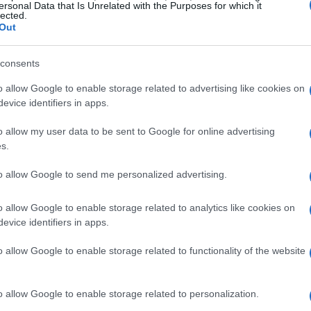
ersonal Data that Is Unrelated with the Purposes for which it
lected.
Out
consents
Gu
as
o allow Google to enable storage related to advertising like cookies on
ga
evice identifiers in apps.
o allow my user data to be sent to Google for online advertising
s.
to allow Google to send me personalized advertising.
– conferenza
Kia
, nuevo Rio, Sportage 2010, Sorento
o allow Google to enable storage related to analytics like cookies on
evice identifiers in apps.
o allow Google to enable storage related to functionality of the website
FRANCFORT IAA
FRANKFURT
FRANKFURT 2009
NCFORT
IAA FRANKFURT
LANZAMIENTOS
o allow Google to enable storage related to personalization.
Co
© Riproduzione riservata