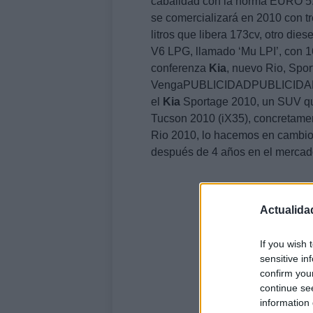
cabalidad con la norma EURO 5.
se comercializará en 2010 con tre
litros que libera 173cv, otro dies
V6 LPG, llamado ‘Mu LPI’, con 1
conferenza
Kia
, nuevo Rio, Spo
VengaPUBLICIDADPUBLICIDADL
el
Kia
Sportage 2010, un SUV que
Tucson 2010 (iX35), concretamen
Rio 2010, lo hacemos en cambio 
después de 4 años en el mercad
Actualida
If you wish 
sensitive in
confirm you
continue se
information 