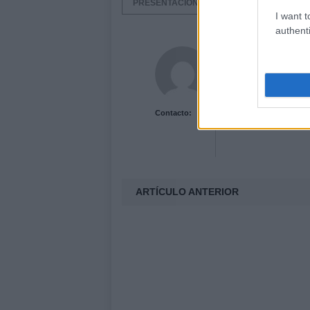
PRESENTACIONES FRANKFURT
PRE
I want t
authenti
Acutalidad.es Uni
Contacto:
ARTÍCULO ANTERIOR