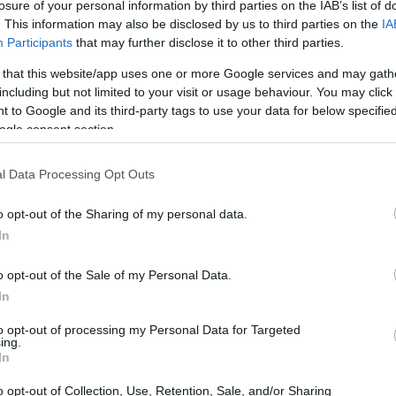
losure of your personal information by third parties on the IAB’s list of
. This information may also be disclosed by us to third parties on the
IA
Participants
that may further disclose it to other third parties.
 that this website/app uses one or more Google services and may gath
rontal con una parrilla nueva, paragolpes re-diseñado,
including but not limited to your visit or usage behaviour. You may click 
 to Google and its third-party tags to use your data for below specifi
iada y nuevos faros antiniebla. Aspecto muy parecido
ogle consent section.
 2010, diseñado por Peter Schreyer y que llevaba 2
l Data Processing Opt Outs
Có
es
o opt-out of the Sharing of my personal data.
me
In
Es
o opt-out of the Sale of my Personal Data.
In
to opt-out of processing my Personal Data for Targeted
ing.
In
o opt-out of Collection, Use, Retention, Sale, and/or Sharing