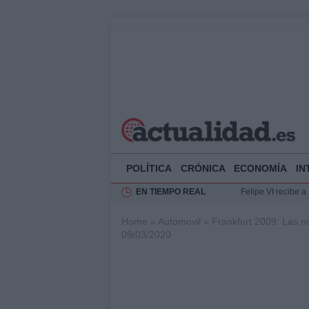
POLÍTICA
CRÓNICA
ECONOMÍA
IN
EN TIEMPO REAL
Felipe VI recibe 
Rehabilitación de 
Home
»
Automovil
»
Frankfurt 2009: Las n
Impacto económico
09/03/2020
La compra del átic
Ciclovía Nocturna