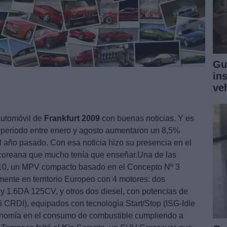
Gu
in
ve
Automóvil de
Frankfurt
2009
con buenas noticias. Y es
 periodo entre enero y agosto aumentaron un 8,5%
l año pasado. Con esa noticia hizo su presencia en el
coreana que mucho tenía que enseñar.Una de las
0, un MPV compacto basado en el Concepto Nº 3
ente en territorio Europeo con 4 motores: dos
s y 1.6DA 125CV, y otros dos diesel, con potencias de
6 CRDI), equipados con tecnología Start/Stop (ISG-Idle
nomía en el consumo de combustible cumpliendo a