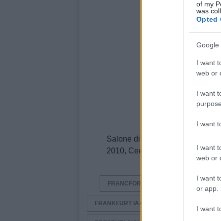
of my P
was col
Opted 
Google 
I want t
web or d
I want t
purpose
I want 
Salone di Francoforte Live
2009
I want t
2010, Cee´d 2010, VengaVía
web or d
I want t
FRANCFORT
FRANCFORT 2009
or app.
FRANKFURT IAA
IAA
IAA FRA
I want t