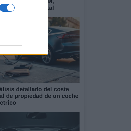
ctricos: tecnología,
antías y coste total
álisis detallado del coste
tal de propiedad de un coche
ctrico