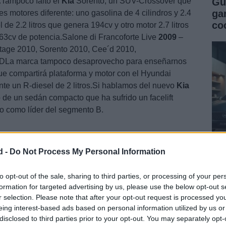
Tampoco faltó el
Kia
Sorento, un SUV-Crossover que
Gu
ga
s motores diferente: uno gasolina de 4 cilindros y 2.4
co
el de 2.2 litros que genera 194cv y otro motor 2.7 litros
63cv de potencia.Salone di Francoforte Live
2009
–
rtage 2010, Sorento 2010, Cee´d 2010,
a marca tampoco desaprovecho para enseñarnos
 compartirá plataforma y motor con el Hyundai
te un R-diesel de 2 litros.Si hablamos del nuevo
Kia
de un sedán compacto que ha sufrido un facelift
o como líder del segmento B.
d -
Do Not Process My Personal Information
Gu
co
to opt-out of the sale, sharing to third parties, or processing of your per
formation for targeted advertising by us, please use the below opt-out s
se
r selection. Please note that after your opt-out request is processed y
eing interest-based ads based on personal information utilized by us or
disclosed to third parties prior to your opt-out. You may separately opt-