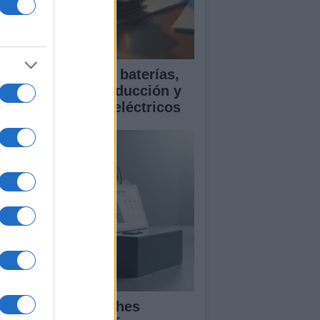
ía para comparar baterías,
istencias a la conducción y
rantía en coches eléctricos
mparativa de coches