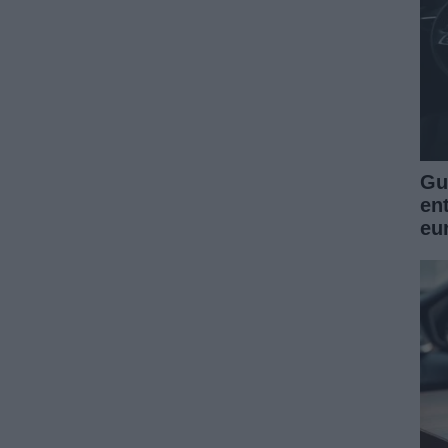
Guí
en
eu