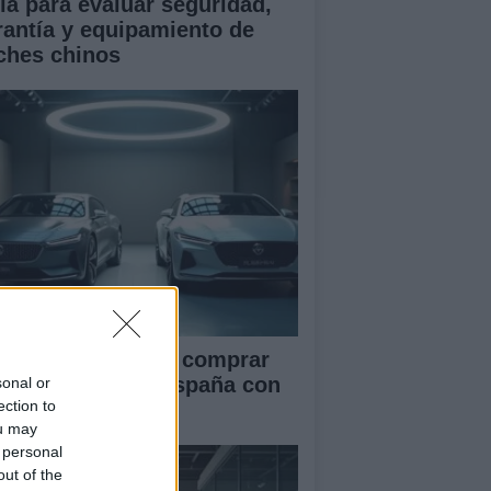
ía para evaluar seguridad,
rantía y equipamiento de
ches chinos
ía definitiva para comprar
ches chinos en España con
sonal or
ection to
guridad
ou may
 personal
out of the