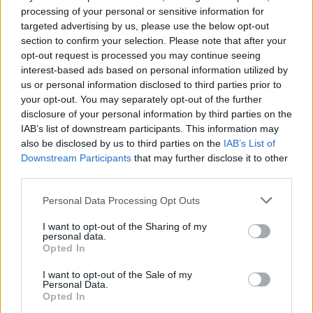
processing of your personal or sensitive information for
CIENCIA Y TECNOLOGÍA
targeted advertising by us, please use the below opt-out
section to confirm your selection. Please note that after your
opt-out request is processed you may continue seeing
interest-based ads based on personal information utilized by
us or personal information disclosed to third parties prior to
your opt-out. You may separately opt-out of the further
disclosure of your personal information by third parties on the
IAB’s list of downstream participants. This information may
also be disclosed by us to third parties on the
IAB’s List of
Downstream Participants
that may further disclose it to other
third parties.
Ética en IA: marcos, riesgos y
Please note that this website/app uses one or more Google
Personal Data Processing Opt Outs
mitigaciones aplicadas
services and may gather and store information including but
not limited to your visit or usage behaviour. You may click to
I want to opt-out of the Sharing of my
La inteligencia artificial ética es fundamental para un…
personal data.
grant or deny consent to Google and its third-party tags to
Opted In
use your data for below specified purposes in below Google
consent section.
I want to opt-out of the Sale of my
CIENCIA Y TECNOLOGÍA
Personal Data.
Opted In