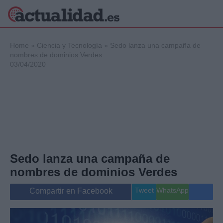
×
Home
»
Ciencia y Tecnología
»
Sedo lanza una campaña de
nombres de dominios Verdes
03/04/2020
Política
Ciencia y
Tecnología
Crónica
Deportes
Economía
Salud y Bienestar
Sedo lanza una campaña de
Internacional
nombres de dominios Verdes
Gente
Viajes
Tweet
WhatsApp
Compartir en Facebook
Musica