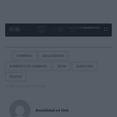
0:28 /
Ad
hub
Media
POWERED
1
/
4
3:55
BY
COMPRAS
DESCUENTOS
NOMBRES DE DOMINIOS
SEDO
SUBASTAS
VENTAS
© Riproduzione riservata
Acutalidad.es Unit