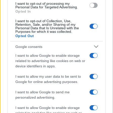
I want to opt-out of processing my
Personal Data for Targeted Advertising.
Opted In
I want to opt-out of Collection, Use,
Retention, Sale, and/or Sharing of my
Personal Data that Is Unrelated with the
Purposes for which it was collected.
Opted Out
Google consents
Guía para definir intereses y
competencias en carreras STEAM
I want to allow Google to enable storage
related to advertising like cookies on web or
Identifica tus intereses y competencias en datos, IA,…
device identifiers in apps.
I want to allow my user data to be sent to
CIENCIA Y TECNOLOGÍA
Google for online advertising purposes.
I want to allow Google to send me
personalized advertising.
I want to allow Google to enable storage