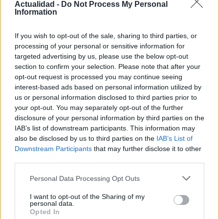
Actualidad -
Do Not Process My Personal
Information
Protocolos de seguridad ocular y
If you wish to opt-out of the sale, sharing to third parties, or
consejos para fotografiar eclipses solares
processing of your personal or sensitive information for
targeted advertising by us, please use the below opt-out
Un eclipse solar es un espectáculo natural que…
section to confirm your selection. Please note that after your
opt-out request is processed you may continue seeing
interest-based ads based on personal information utilized by
CIENCIA Y TECNOLOGÍA
us or personal information disclosed to third parties prior to
your opt-out. You may separately opt-out of the further
disclosure of your personal information by third parties on the
IAB’s list of downstream participants. This information may
also be disclosed by us to third parties on the
IAB’s List of
Downstream Participants
that may further disclose it to other
third parties.
Please note that this website/app uses one or more Google
Personal Data Processing Opt Outs
services and may gather and store information including but
not limited to your visit or usage behaviour. You may click to
I want to opt-out of the Sharing of my
personal data.
Cómo elegir una carrera STEAM: perfiles
grant or deny consent to Google and its third-party tags to
Opted In
use your data for below specified purposes in below Google