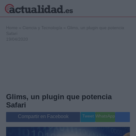
×
Home
»
Ciencia y Tecnología
»
Glims, un plugin que potencia
Safari
19/04/2020
Política
Ciencia y
Tecnología
Crónica
Deportes
Economía
Salud y Bienestar
Glims, un plugin que potencia
Internacional
Safari
Gente
Viajes
Tweet
WhatsApp
Compartir en Facebook
Musica