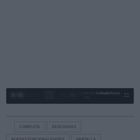
0:29 /
Ad
hub
Media
POWERED
1
/
4
3:55
BY
COMPLETA
DESCARGAS
NUEVAS FUNCIONALIDADES
PANTALLA