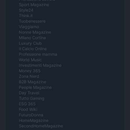
Sport Magazine
Style24
Think.it
Tuobenessere
Viaggiamo
Nonne Magazine
Milano Cortina
Luxury Club
Il Calcio Online
Professione mamma
World Music
Investimenti Magazine
Money 365
Zona Nerd
B2B Magazine
People Magazine
Day Travel
Tutto Gaming
ESG 365
Food Wiki
FuturoDonna
HomeMagazine
SecondHomeMagazine