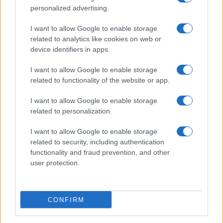
personalized advertising.
CIENCIA Y TECNOLOGÍA
I want to allow Google to enable storage
related to analytics like cookies on web or
device identifiers in apps.
I want to allow Google to enable storage
related to functionality of the website or app.
I want to allow Google to enable storage
related to personalization.
Preview: Marvel Super Hero Squad, más
I want to allow Google to enable storage
superhéroes para Nintendo Wii
related to security, including authentication
functionality and fraud prevention, and other
Los fans de Nintendo Wii y los superhéroes…
user protection.
CIENCIA Y TECNOLOGÍA
CONFIRM