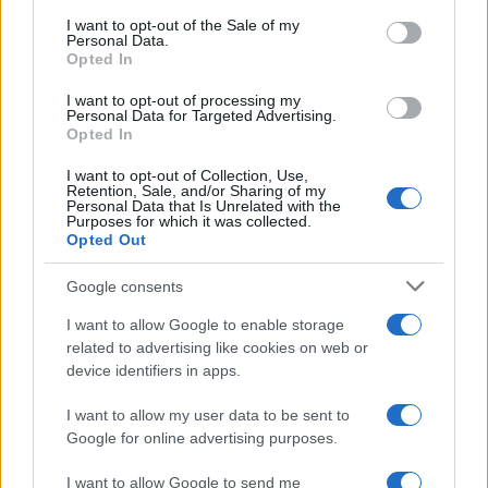
emergentes y competencias clave
consent section.
I want to opt-out of the Sale of my
Personal Data.
Descubre cómo elegir la mejor opción en STEAM:…
Opted In
I want to opt-out of processing my
CIENCIA Y TECNOLOGÍA
Personal Data for Targeted Advertising.
Opted In
I want to opt-out of Collection, Use,
Retention, Sale, and/or Sharing of my
Personal Data that Is Unrelated with the
Purposes for which it was collected.
Opted Out
Google consents
I want to allow Google to enable storage
related to advertising like cookies on web or
Un hombre compra el primer mensaje
device identifiers in apps.
SMS de la historia por 107.000 euros
I want to allow my user data to be sent to
Google for online advertising purposes.
Un canadiense compra el primer mensaje de texto…
I want to allow Google to send me