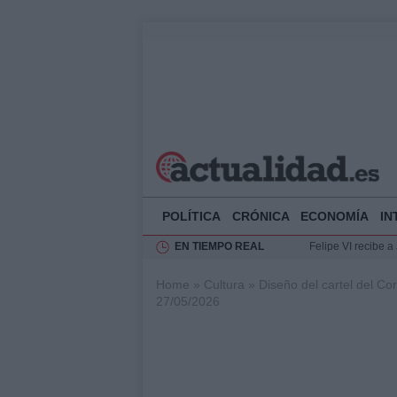
POLÍTICA
CRÓNICA
ECONOMÍA
IN
EN TIEMPO REAL
Felipe VI recibe 
Rehabilitación de 
Home
»
Cultura
»
Diseño del cartel del Co
Impacto económico
27/05/2026
Ciclovía Nocturna