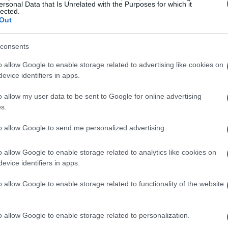
ersonal Data that Is Unrelated with the Purposes for which it
os más amplios. La Asociación del Corpus de Talavera
lected.
omo tradición anual y confió en un planteamiento que
Out
l espíritu local. El proceso de selección del autor se
La
raducir la solemnidad de la fiesta en una imagen
consents
No
Bé
o allow Google to enable storage related to advertising like cookies on
at
evice identifiers in apps.
ción: promocional y patrimonial. Por un lado
 por otro, preserva la memoria visual de la ciudad. La
o allow my user data to be sent to Google for online advertising
nto pictórico, pretende dejar constancia del
s.
tacionalidad del cartel, ofreciéndose como un
 del firmante en la pieza refuerza la relación entre
to allow Google to send me personalized advertising.
la mirada crítica y celebratoria.
o allow Google to enable storage related to analytics like cookies on
evice identifiers in apps.
o allow Google to enable storage related to functionality of the website
o allow Google to enable storage related to personalization.
De