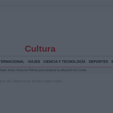
Cultura
TERNACIONAL
VIAJES
CIENCIA Y TECNOLOGÍA
DEPORTES
a Juan Jesús Vivas en Palma para analizar la situación en Ceuta
la Illa Plana: Menorca apuesta por el deporte náutico sostenible
rpus de Talavera en acrílico sobre tabla
 y humanitario en Ceuta tras la llegada masiva de migrantes
 Bogotá 2026: fecha, recorrido y actividades especiales