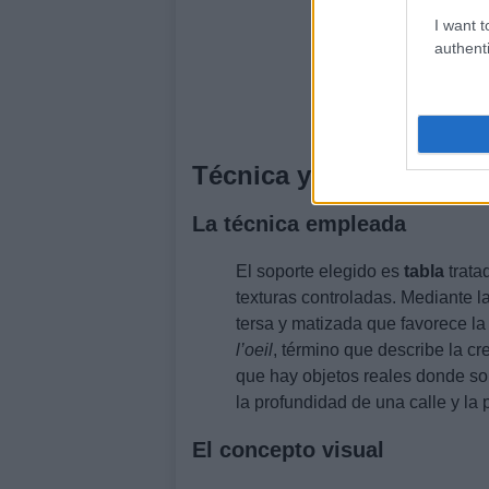
I want t
authenti
Técnica y lectura visual
La técnica empleada
El soporte elegido es
tabla
trata
texturas controladas. Mediante l
tersa y matizada que favorece la
l’oeil
, término que describe la cr
que hay objetos reales donde sol
la profundidad de una calle y la
El concepto visual