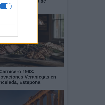
ales de La Odisea de
ristopher Nolan
 Carnicero 1993:
novaciones Veraniegas en
ncelada, Estepona