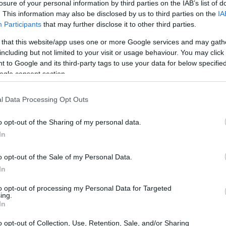
losure of your personal information by third parties on the IAB’s list of
. This information may also be disclosed by us to third parties on the
IA
Participants
that may further disclose it to other third parties.
 that this website/app uses one or more Google services and may gath
including but not limited to your visit or usage behaviour. You may click 
 to Google and its third-party tags to use your data for below specifi
ogle consent section.
l Data Processing Opt Outs
Ev
Ba
nciador, funciona como una pieza pictórica autónoma
o opt-out of the Sharing of my personal data.
20
Corpus Christi: no se limita a ilustrar, sino que
In
 sobre memoria y presencia urbana. La elección del
e propósito: Alemañy trae un lenguaje contemporáneo
o opt-out of the Sale of my Personal Data.
grafía del acto religioso.
In
to opt-out of processing my Personal Data for Targeted
ing.
In
cto con una trayectoria ligada al dibujo y la pintura
ete
, forma parte de su identidad artística, aunque su
o opt-out of Collection, Use, Retention, Sale, and/or Sharing