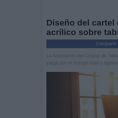
Diseño del cartel
acrílico sobre tab
Compartir
La Asociación del Corpus de Tala
juega con el trompe-l'oeil y repr