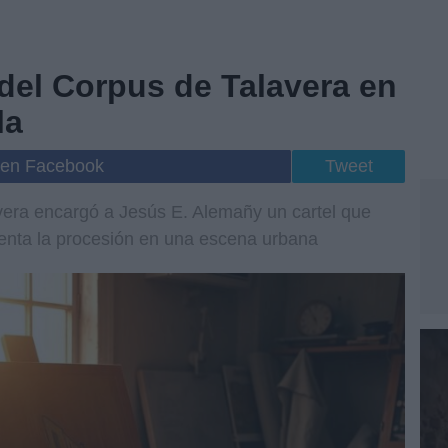
 del Corpus de Talavera en
la
 en Facebook
Tweet
vera encargó a Jesús E. Alemañy un cartel que
esenta la procesión en una escena urbana