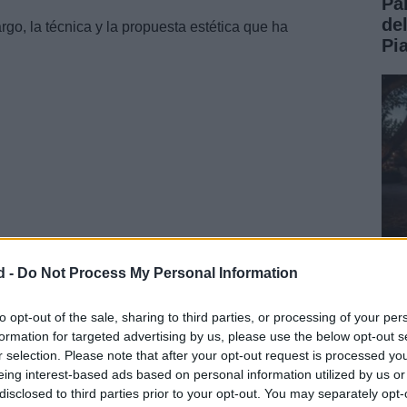
Pa
de
rgo, la técnica y la propuesta estética que ha
Pi
d -
Do Not Process My Personal Information
onde a la necesidad de renovar la imagen del festejo
Ev
 celebración.
y 
to opt-out of the sale, sharing to third parties, or processing of your per
formation for targeted advertising by us, please use the below opt-out s
ag
r selection. Please note that after your opt-out request is processed y
eing interest-based ads based on personal information utilized by us or
disclosed to third parties prior to your opt-out. You may separately opt-