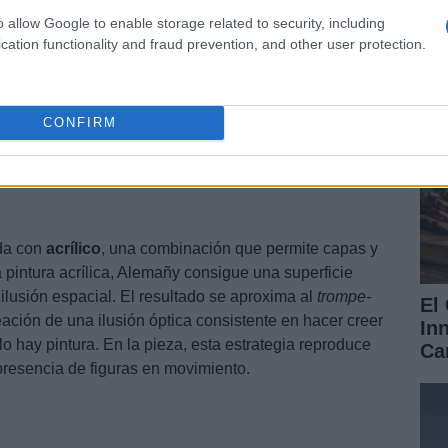
Re
o allow Google to enable storage related to security, including
Ch
cation functionality and fraud prevention, and other user protection.
CONFIRM
da con
acrílico
, una combinación que permite capas y
a pintura acrílica, Alemañy consigue una superficie
 ilusión espacial. El resultado se aproxima al
trompe-
El
eación de una ilusión óptica consistente en hacer creer
In
o hay pintura. En la pieza, esta estrategia reproduce
Ca
 presencia de figuras en movimiento.