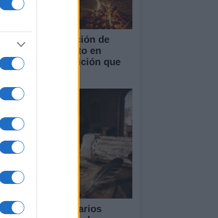
 singular celebración de
chevieja en Agosto en
rchules: una tradición que
rae a miles
scubre los Escenarios