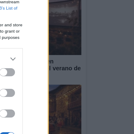
 downstream
B’s List of
er and store
to grant or
ed purposes
entos culturales en
rcelona durante el verano de
26