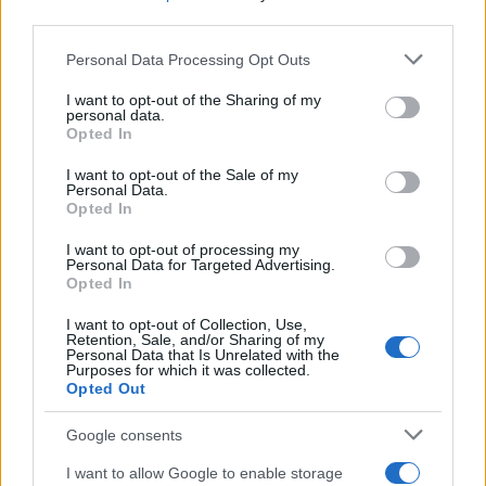
third parties.
CULTURA
Please note that this website/app uses one or more Google
Personal Data Processing Opt Outs
services and may gather and store information including but
not limited to your visit or usage behaviour. You may click to
I want to opt-out of the Sharing of my
personal data.
grant or deny consent to Google and its third-party tags to
Opted In
use your data for below specified purposes in below Google
consent section.
I want to opt-out of the Sale of my
Personal Data.
Opted In
I want to opt-out of processing my
Personal Data for Targeted Advertising.
Descubre cómo Cáceres celebra la música
Opted In
en rincones secretos de su casco
I want to opt-out of Collection, Use,
Retention, Sale, and/or Sharing of my
histórico
Personal Data that Is Unrelated with the
Purposes for which it was collected.
La Ciudad Monumental de Cáceres se prepara para…
Opted Out
Google consents
CULTURA
I want to allow Google to enable storage