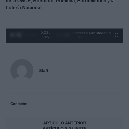
de la ONCE
,
Bonoloto
,
Primitiva
,
Euromillones
y la
Lotería Nacional
.
0:29 /
Ad
hub
Media
POWERED
1
/
4
3:09
BY
Staff
Contacto:
ARTÍCULO ANTERIOR
ARTÍCULO SIGUIENTE