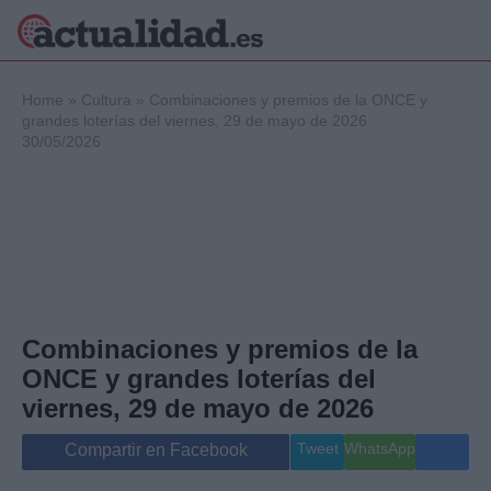
×
Home
»
Cultura
»
Combinaciones y premios de la ONCE y
grandes loterías del viernes, 29 de mayo de 2026
30/05/2026
Política
Ciencia y
Tecnología
Crónica
Deportes
Economía
Salud y Bienestar
Combinaciones y premios de la
Internacional
ONCE y grandes loterías del
Gente
Viajes
viernes, 29 de mayo de 2026
Musica
Tweet
WhatsApp
Compartir en Facebook