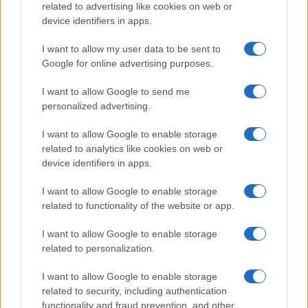
related to advertising like cookies on web or
device identifiers in apps.
I want to allow my user data to be sent to
Google for online advertising purposes.
I want to allow Google to send me
personalized advertising.
I want to allow Google to enable storage
Cómo Baqueira Beret impulsa la identidad
related to analytics like cookies on web or
cultural y deportiva de la Val d’Aran y
device identifiers in apps.
Valls d’Àneu
I want to allow Google to enable storage
Baqueira Beret no solo es sinónimo de esquí.…
related to functionality of the website or app.
I want to allow Google to enable storage
CULTURA
related to personalization.
I want to allow Google to enable storage
related to security, including authentication
functionality and fraud prevention, and other