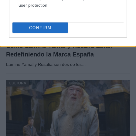
user protection.
CONFIRM
Cómo Lamine Yamal y Rosalía Están
Redefiniendo la Marca España
Lamine Yamal y Rosalía son dos de los…
CULTURA