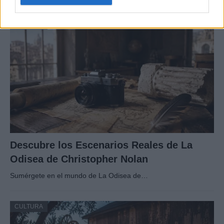
CULTURA
Descubre los Escenarios Reales de La
Odisea de Christopher Nolan
Sumérgete en el mundo de La Odisea de…
CULTURA