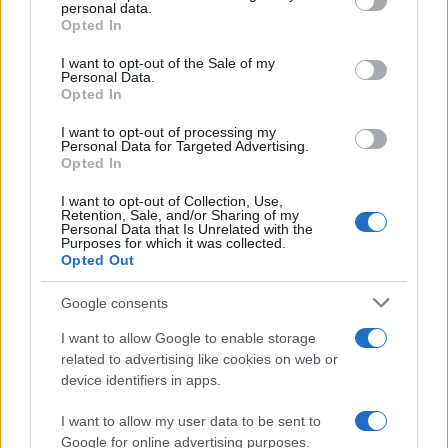
personal data.
grant or deny consent to Google and its third-party tags to
Opted In
use your data for below specified purposes in below Google
consent section.
Cómo Baqueira Beret impulsa la identidad
I want to opt-out of the Sale of my
Personal Data.
cultural y deportiva de la Val d’Aran y
Opted In
Valls d’Àneu
I want to opt-out of processing my
Personal Data for Targeted Advertising.
Baqueira Beret no solo es sinónimo de esquí.…
Opted In
I want to opt-out of Collection, Use,
CULTURA
Retention, Sale, and/or Sharing of my
Personal Data that Is Unrelated with the
Purposes for which it was collected.
Opted Out
Google consents
I want to allow Google to enable storage
related to advertising like cookies on web or
device identifiers in apps.
I want to allow my user data to be sent to
Google for online advertising purposes.