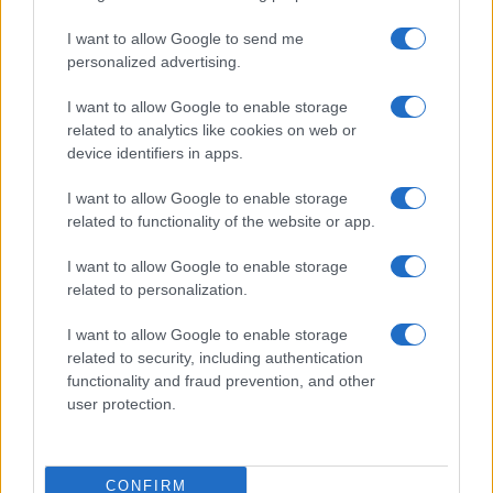
Cómo Lamine Yamal y Rosalía Están
Redefiniendo la Marca España
I want to allow Google to send me
personalized advertising.
Lamine Yamal y Rosalía son dos de los…
I want to allow Google to enable storage
related to analytics like cookies on web or
CULTURA
device identifiers in apps.
I want to allow Google to enable storage
related to functionality of the website or app.
I want to allow Google to enable storage
related to personalization.
I want to allow Google to enable storage
related to security, including authentication
functionality and fraud prevention, and other
user protection.
Muere el actor de ‘Dumbledore’ en Harry
Potter, Michael Gambon, a los 82 años
El actor que hacía de Dumbledore en Harry…
CONFIRM