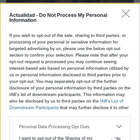
Actualidad -
Do Not Process My Personal
Information
If you wish to opt-out of the sale, sharing to third parties, or
Descubre cómo Cáceres celebra la música
processing of your personal or sensitive information for
en rincones secretos de su casco
targeted advertising by us, please use the below opt-out
histórico
section to confirm your selection. Please note that after your
opt-out request is processed you may continue seeing
La Ciudad Monumental de Cáceres se prepara para…
interest-based ads based on personal information utilized by
us or personal information disclosed to third parties prior to
your opt-out. You may separately opt-out of the further
CULTURA
disclosure of your personal information by third parties on the
IAB’s list of downstream participants. This information may
also be disclosed by us to third parties on the
IAB’s List of
Downstream Participants
that may further disclose it to other
third parties.
Please note that this website/app uses one or more Google
Personal Data Processing Opt Outs
services and may gather and store information including but
not limited to your visit or usage behaviour. You may click to
I want to opt-out of the Sharing of my