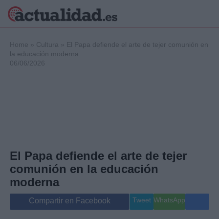
×
Home
»
Cultura
»
El Papa defiende el arte de tejer comunión en
la educación moderna
06/06/2026
Política
Ciencia y
Tecnología
Crónica
Deportes
Economía
Salud y Bienestar
El Papa defiende el arte de tejer
Internacional
comunión en la educación
Gente
Viajes
moderna
Musica
Tweet
WhatsApp
Compartir en Facebook