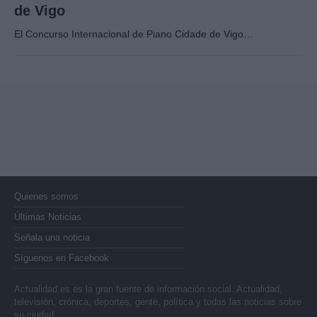
de Vigo
El Concurso Internacional de Piano Cidade de Vigo…
Quienes somos
Últimas Noticias
Señala una noticia
Síguenos en Facebook
Actualidad.es es la gran fuente de información social. Actualidad,
televisión, crónica, deportes, gente, política y todas las noticias sobre
su ciudad.