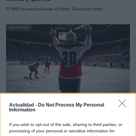
El VAR ha revolucionado el fútbol. Descubre cómo…
DEPORTES
Hockey femenino: Estados Unidos gana el
Actualidad -
Do Not Process My Personal
oro en Milan-Cortina 2026 ante Canadá
Information
Estados Unidos ganó 2-1 a Canadá en Milan-Cortina…
If you wish to opt-out of the sale, sharing to third parties, or
processing of your personal or sensitive information for