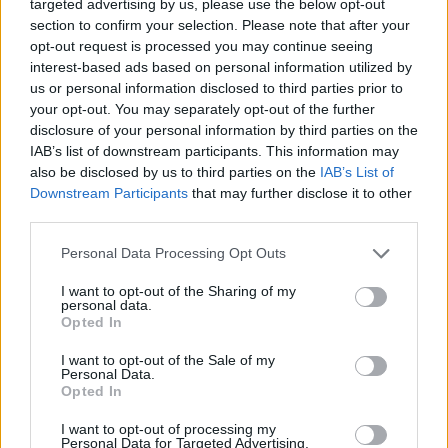
targeted advertising by us, please use the below opt-out
DEPORTES
section to confirm your selection. Please note that after your
opt-out request is processed you may continue seeing
interest-based ads based on personal information utilized by
us or personal information disclosed to third parties prior to
your opt-out. You may separately opt-out of the further
disclosure of your personal information by third parties on the
IAB’s list of downstream participants. This information may
also be disclosed by us to third parties on the
IAB’s List of
Downstream Participants
that may further disclose it to other
third parties.
Programación deportiva gratuita: lo que
Please note that this website/app uses one or more Google
Personal Data Processing Opt Outs
services and may gather and store information including but
no te puedes perder en agosto de 2026
not limited to your visit or usage behaviour. You may click to
I want to opt-out of the Sharing of my
personal data.
grant or deny consent to Google and its third-party tags to
El verano de 2026 está repleto de eventos…
Opted In
use your data for below specified purposes in below Google
consent section.
I want to opt-out of the Sale of my
Personal Data.
DEPORTES
Opted In
I want to opt-out of processing my
Personal Data for Targeted Advertising.