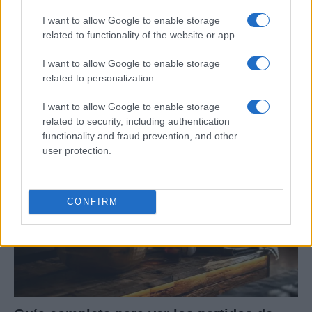
I want to allow Google to enable storage
related to functionality of the website or app.
Cómo el calor y la humedad afectan el
I want to allow Google to enable storage
rendimiento deportivo: análisis científico
related to personalization.
En 2019, el 25% de los maratonianos en…
I want to allow Google to enable storage
related to security, including authentication
functionality and fraud prevention, and other
DEPORTES
user protection.
CONFIRM