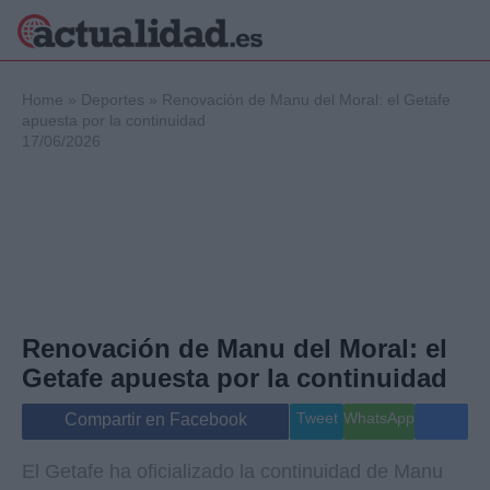
×
Home
»
Deportes
»
Renovación de Manu del Moral: el Getafe
apuesta por la continuidad
17/06/2026
Política
Ciencia y
Tecnología
Crónica
Deportes
Economía
Salud y Bienestar
Renovación de Manu del Moral: el
Internacional
Getafe apuesta por la continuidad
Gente
Viajes
Tweet
WhatsApp
Compartir en Facebook
Musica
El Getafe ha oficializado la continuidad de Manu