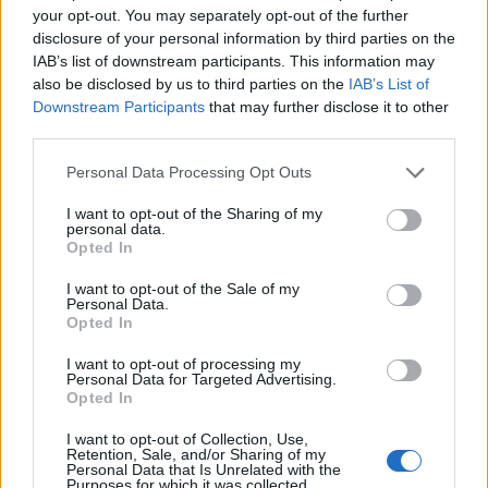
your opt-out. You may separately opt-out of the further
disclosure of your personal information by third parties on the
IAB’s list of downstream participants. This information may
also be disclosed by us to third parties on the
IAB’s List of
Downstream Participants
that may further disclose it to other
third parties.
VAR en el fútbol: cuándo interviene, qué
revisa y qué no
Please note that this website/app uses one or more Google
Personal Data Processing Opt Outs
services and may gather and store information including but
El VAR ha revolucionado el fútbol. Descubre cómo…
not limited to your visit or usage behaviour. You may click to
I want to opt-out of the Sharing of my
personal data.
grant or deny consent to Google and its third-party tags to
Opted In
use your data for below specified purposes in below Google
DEPORTES
consent section.
I want to opt-out of the Sale of my
Personal Data.
Opted In
I want to opt-out of processing my
Personal Data for Targeted Advertising.
Opted In
I want to opt-out of Collection, Use,
Retention, Sale, and/or Sharing of my
Personal Data that Is Unrelated with the
Purposes for which it was collected.