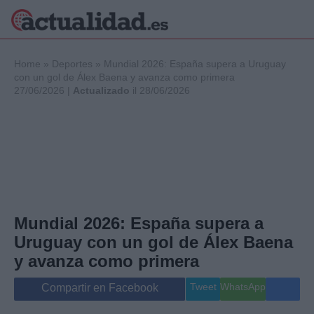
×
Home
»
Deportes
»
Mundial 2026: España supera a Uruguay
con un gol de Álex Baena y avanza como primera
27/06/2026 |
Actualizado
il 28/06/2026
Política
Ciencia y
Tecnología
Crónica
Deportes
Economía
Salud y Bienestar
Mundial 2026: España supera a
Internacional
Uruguay con un gol de Álex Baena
Gente
Viajes
y avanza como primera
Musica
Tweet
WhatsApp
Compartir en Facebook