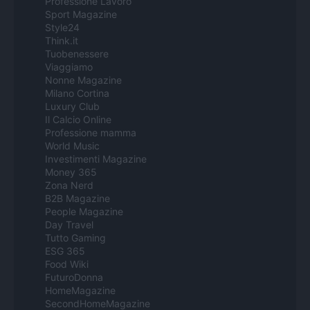
Professione Lavoro
Sport Magazine
Style24
Think.it
Tuobenessere
Viaggiamo
Nonne Magazine
Milano Cortina
Luxury Club
Il Calcio Online
Professione mamma
World Music
Investimenti Magazine
Money 365
Zona Nerd
B2B Magazine
People Magazine
Day Travel
Tutto Gaming
ESG 365
Food Wiki
FuturoDonna
HomeMagazine
SecondHomeMagazine