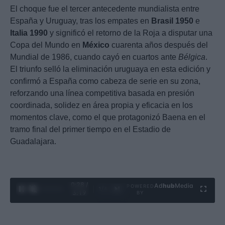
El choque fue el tercer antecedente mundialista entre
España y Uruguay, tras los empates en
Brasil 1950
e
Italia 1990
y significó el retorno de la Roja a disputar una
Copa del Mundo en
México
cuarenta años después del
Mundial de 1986, cuando cayó en cuartos ante
Bélgica
.
El triunfo selló la eliminación uruguaya en esta edición y
confirmó a España como cabeza de serie en su zona,
reforzando una línea competitiva basada en presión
coordinada, solidez en área propia y eficacia en los
momentos clave, como el que protagonizó Baena en el
tramo final del primer tiempo en el Estadio de
Guadalajara.
0:29 /
Ad
hub
Media
POWERED
1
/
4
3:19
BY