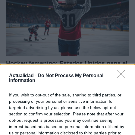
Hockey femenino: Estados Unidos gana el
oro en Milan-Cortina 2026 ante Canadá
Actualidad -
Do Not Process My Personal
Information
Estados Unidos ganó 2-1 a Canadá en Milan-Cortina…
If you wish to opt-out of the sale, sharing to third parties, or
DEPORTES
processing of your personal or sensitive information for
targeted advertising by us, please use the below opt-out
section to confirm your selection. Please note that after your
opt-out request is processed you may continue seeing
interest-based ads based on personal information utilized by
us or personal information disclosed to third parties prior to