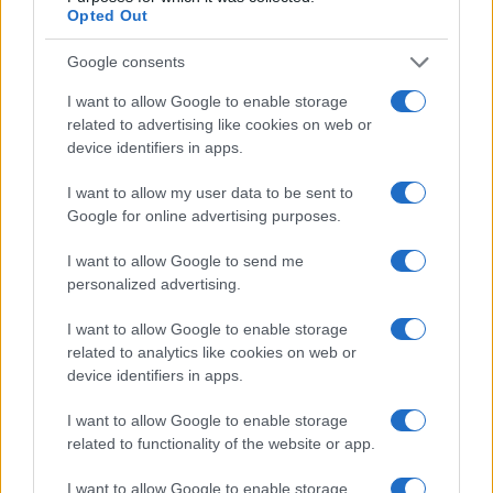
Opted Out
Programación deportiva gratuita: lo que
Google consents
no te puedes perder en agosto de 2026
I want to allow Google to enable storage
El verano de 2026 está repleto de eventos…
related to advertising like cookies on web or
device identifiers in apps.
DEPORTES
I want to allow my user data to be sent to
Google for online advertising purposes.
I want to allow Google to send me
personalized advertising.
I want to allow Google to enable storage
related to analytics like cookies on web or
device identifiers in apps.
I want to allow Google to enable storage
related to functionality of the website or app.
FIFA anuncia que las futbolistas recibirán
baja de maternidad
I want to allow Google to enable storage