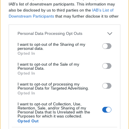
IAB’s list of downstream participants. This information may
also be disclosed by us to third parties on the
IAB’s List of
Métricas clave para valorar amistosos y
Downstream Participants
that may further disclose it to other
sesiones de entrenamiento
third parties.
Transforma los datos de pretemporada en estrategias
Please note that this website/app uses one or more Google
Personal Data Processing Opt Outs
ganadoras…
services and may gather and store information including but
not limited to your visit or usage behaviour. You may click to
I want to opt-out of the Sharing of my
personal data.
grant or deny consent to Google and its third-party tags to
Opted In
DEPORTES
use your data for below specified purposes in below Google
consent section.
I want to opt-out of the Sale of my
Personal Data.
Opted In
I want to opt-out of processing my
Personal Data for Targeted Advertising.
Opted In
I want to opt-out of Collection, Use,
Retention, Sale, and/or Sharing of my
Personal Data that Is Unrelated with the
Purposes for which it was collected.
Opted Out
Guía completa para ver los partidos de