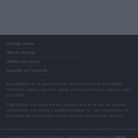
Quienes somos
Últimas Noticias
Señala una noticia
Síguenos en Facebook
Actualidad.es es la gran fuente de información social. Actualidad,
televisión, crónica, deportes, gente, política y todas las noticias sobre
su ciudad.
Para señalar a la redacción de cualquier error en el uso del material
confidencial, escríbanos a
staff@actualidad.es
: nos ocuparemos de
la retirada del material que atenta contra los derechos de terceros.
Copyright © 2024 | Actualidad.es - Publicado en España por
AdHub