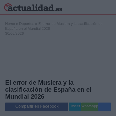
×
Home
»
Deportes
»
El error de Muslera y la clasificación de
España en el Mundial 2026
30/06/2026
Política
Ciencia y
Tecnología
Crónica
Deportes
Economía
Salud y Bienestar
El error de Muslera y la
Internacional
clasificación de España en el
Gente
Viajes
Mundial 2026
Musica
Tweet
WhatsApp
Compartir en Facebook