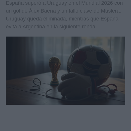
España superó a Uruguay en el Mundial 2026 con
un gol de Álex Baena y un fallo clave de Muslera.
Uruguay queda eliminada, mientras que España
evita a Argentina en la siguiente ronda.