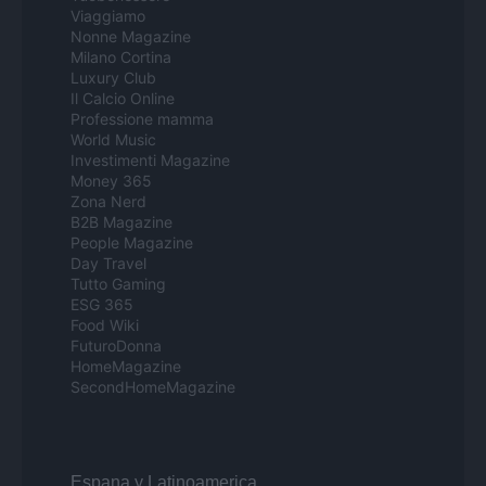
Viaggiamo
Nonne Magazine
Milano Cortina
Luxury Club
Il Calcio Online
Professione mamma
World Music
Investimenti Magazine
Money 365
Zona Nerd
B2B Magazine
People Magazine
Day Travel
Tutto Gaming
ESG 365
Food Wiki
FuturoDonna
HomeMagazine
SecondHomeMagazine
Espana y Latinoamerica