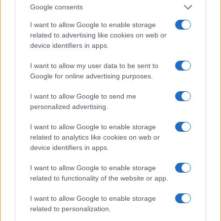
fútbol más importantes de la semana
Google consents
El fútbol está en pleno apogeo con partidos…
I want to allow Google to enable storage
related to advertising like cookies on web or
device identifiers in apps.
DEPORTES
I want to allow my user data to be sent to
Google for online advertising purposes.
I want to allow Google to send me
personalized advertising.
I want to allow Google to enable storage
related to analytics like cookies on web or
device identifiers in apps.
I want to allow Google to enable storage
Guía completa del 4-3-3: roles,
related to functionality of the website or app.
movimientos y ajustes tácticos
I want to allow Google to enable storage
El 4-3-3 es una de las formaciones más…
related to personalization.