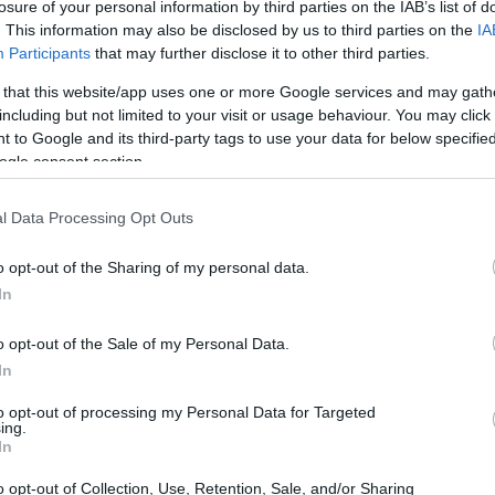
losure of your personal information by third parties on the IAB’s list of
. This information may also be disclosed by us to third parties on the
IA
Participants
that may further disclose it to other third parties.
 that this website/app uses one or more Google services and may gath
including but not limited to your visit or usage behaviour. You may click 
 to Google and its third-party tags to use your data for below specifi
ogle consent section.
l Data Processing Opt Outs
Guí
elimina cualquier artículo que no encaje en tus
es
o opt-out of the Sharing of my personal data.
int
lina es clave
para evitar compras impulsivas. Si un
In
úntate si realmente lo necesitas o si es solo un impulso
o opt-out of the Sale of my Personal Data.
In
to opt-out of processing my Personal Data for Targeted
ing.
undamental para comprar con inteligencia. Determina
In
 divide ese monto entre las categorías de tu lista de
gestión financiera para llevar un registro de tus
o opt-out of Collection, Use, Retention, Sale, and/or Sharing