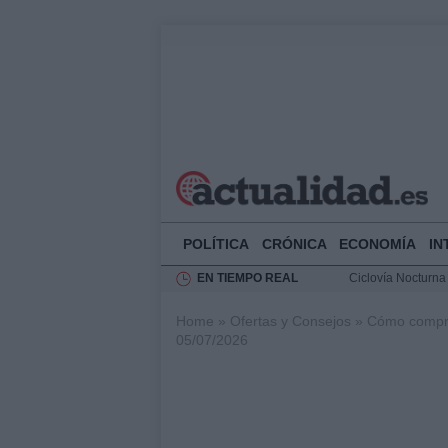
POLÍTICA
CRÓNICA
ECONOMÍA
IN
EN TIEMPO REAL
Ciclovía Nocturna
Felipe VI recibe 
Home
»
Ofertas y Consejos
»
Cómo comprar
Rehabilitación de 
05/07/2026
Análisis de la res