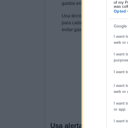
of my P
gastos en tiempo real.
was col
Opted 
Una técnica efectiva es el
métod
para cada categoría y solo compr
Google 
evitar gastos excesivos y mantene
I want t
web or d
I want t
purpose
I want 
I want t
web or d
I want t
or app.
I want t
Usa alertas de precio