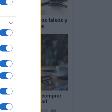
mo detectar chollos falsos y
lidar tiendas online
ía definitiva para comprar
 línea con seguridad