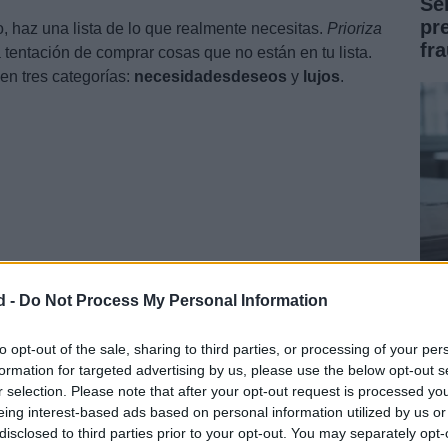
Se
pr
, haz una lista de lo que realmente necesitas.
Prioriza
fr
la tentación de comprar cosas que no están en tu lista.
a en tres categorías:
necesidades
deseos
y
lujos
.
d -
Do Not Process My Personal Information
Có
nfoque en lo que realmente importa.
en
to opt-out of the sale, sharing to third parties, or processing of your per
formation for targeted advertising by us, please use the below opt-out s
fa
r selection. Please note that after your opt-out request is processed y
eing interest-based ads based on personal information utilized by us or
disclosed to third parties prior to your opt-out. You may separately opt-