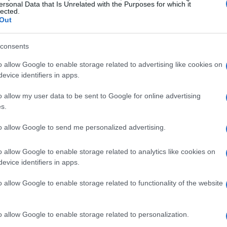
ersonal Data that Is Unrelated with the Purposes for which it
lected.
Out
o del sobre
. Divide tu presupuesto en sobres virtuales
Có
a dentro de los límites establecidos. Esto te ayudará a
consents
va
r el control de tus finanzas.
o allow Google to enable storage related to advertising like cookies on
evice identifiers in apps.
o allow my user data to be sent to Google for online advertising
s.
to allow Google to send me personalized advertising.
o allow Google to enable storage related to analytics like cookies on
evice identifiers in apps.
o allow Google to enable storage related to functionality of the website
Gu
en
o allow Google to enable storage related to personalization.