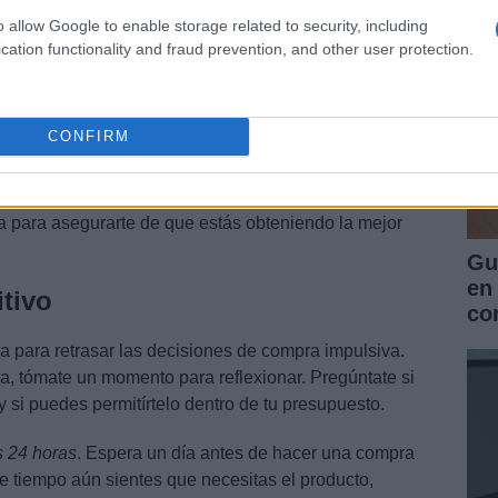
o allow Google to enable storage related to security, including
ientas valiosas para asegurarte de que estás
cation functionality and fraud prevention, and other user protection.
figura alertas en tu navegador o usa extensiones como
a recibir notificaciones cuando el precio de un
CONFIRM
miten ver el historial de precios, lo que te da una
ealmente un buen trato o solo un señuelo. Compara los
ea para asegurarte de que estás obteniendo la mejor
Gu
en
tivo
co
a para retrasar las decisiones de compra impulsiva.
a, tómate un momento para reflexionar. Pregúntate si
y si puedes permitírtelo dentro de tu presupuesto.
s 24 horas
. Espera un día antes de hacer una compra
e tiempo aún sientes que necesitas el producto,