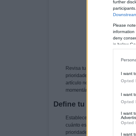
further disc
participants
Downstream 
Please note
information 
deny consent
in below Go
Persona
Revisa tu lista con frecuencia y 
I want t
prioridades. Recuerda,
la discip
Opted 
artículo no está en tu lista, preg
momentáneo.
I want t
Opted 
Define tu presupuesto
I want 
Advertis
Establecer un
presupuesto
es f
Opted 
cuánto estás dispuesto a gastar y
prioridades. Usa aplicaciones de 
I want t