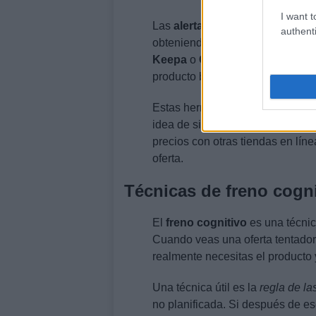
I want t
Las
alertas de precio
son herram
authenti
obteniendo la mejor oferta. Con
Keepa
o
CamelCamelCamel
par
producto baje.
Estas herramientas también te per
idea de si la oferta actual es r
precios con otras tiendas en lín
oferta.
Técnicas de freno cogni
El
freno cognitivo
es una técnic
Cuando veas una oferta tentador
realmente necesitas el producto 
Una técnica útil es la
regla de la
no planificada. Si después de es