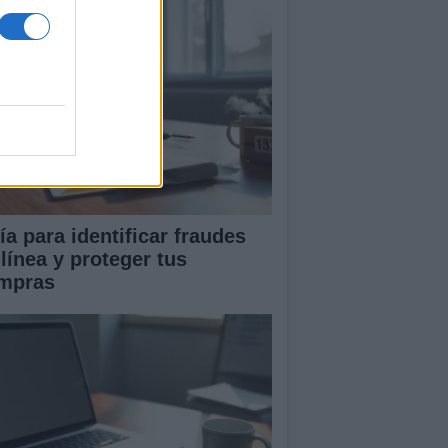
ía para identificar fraudes
 línea y proteger tus
mpras