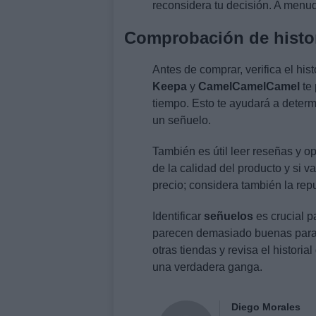
reconsidera tu decisión. A menud
Comprobación de histor
Antes de comprar, verifica el hi
Keepa
y
CamelCamelCamel
te 
tiempo. Esto te ayudará a determi
un señuelo.
También es útil leer reseñas y o
de la calidad del producto y si val
precio; considera también la repu
Identificar
señuelos
es crucial p
parecen demasiado buenas para 
otras tiendas y revisa el histori
una verdadera ganga.
Diego Morales