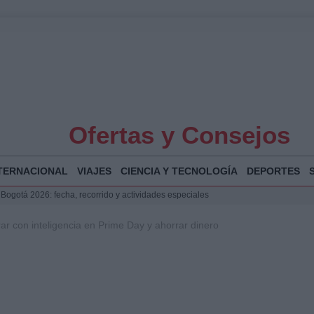
Ofertas y Consejos
TERNACIONAL
VIAJES
CIENCIA Y TECNOLOGÍA
DEPORTES
 Bogotá 2026: fecha, recorrido y actividades especiales
a Juan Jesús Vivas en Palma para analizar la situación en Ceuta
 con inteligencia en Prime Day y ahorrar dinero
la Illa Plana: Menorca apuesta por el deporte náutico sostenible
puesta del Gobierno ante la crisis migratoria en Ceuta