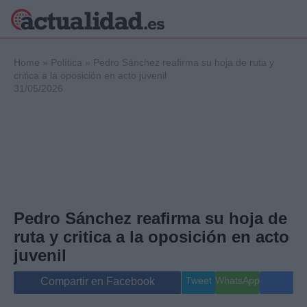
×
Home
»
Política
»
Pedro Sánchez reafirma su hoja de ruta y
critica a la oposición en acto juvenil
31/05/2026
Política
Ciencia y
Tecnología
Crónica
Deportes
Economía
Salud y Bienestar
Pedro Sánchez reafirma su hoja de
Internacional
ruta y critica a la oposición en acto
Gente
Viajes
juvenil
Musica
Tweet
WhatsApp
Compartir en Facebook