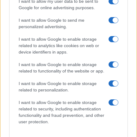
I want to allow my user data to be sent to
Google for online advertising purposes.
I want to allow Google to send me
personalized advertising.
El impacto de la iniciativa de Gabriel
I want to allow Google to enable storage
Rufián en el panorama político español
related to analytics like cookies on web or
Gabriel Rufián ha logrado captar la atención mediática…
device identifiers in apps.
I want to allow Google to enable storage
POLÍTICA
related to functionality of the website or app.
I want to allow Google to enable storage
related to personalization.
I want to allow Google to enable storage
related to security, including authentication
functionality and fraud prevention, and other
user protection.