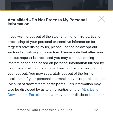
Actualidad -
Do Not Process My Personal
Information
If you wish to opt-out of the sale, sharing to third parties, or
processing of your personal or sensitive information for
targeted advertising by us, please use the below opt-out
section to confirm your selection. Please note that after your
Cómo la política internacional de Trump
opt-out request is processed you may continue seeing
está cambiando las posturas de sus
interest-based ads based on personal information utilized by
seguidores más cercanos
us or personal information disclosed to third parties prior to
your opt-out. You may separately opt-out of the further
La política exterior de Donald Trump, especialmente en…
disclosure of your personal information by third parties on the
IAB’s list of downstream participants. This information may
also be disclosed by us to third parties on the
IAB’s List of
POLÍTICA
Downstream Participants
that may further disclose it to other
third parties.
Please note that this website/app uses one or more Google
Personal Data Processing Opt Outs