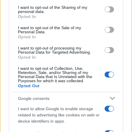
services and may gather and store information including but
not limited to your visit or usage behaviour. You may click to
I want to opt-out of the Sharing of my
personal data.
grant or deny consent to Google and its third-party tags to
Opted In
use your data for below specified purposes in below Google
consent section.
I want to opt-out of the Sale of my
Personal Data.
Opted In
Análisis de la crisis migratoria en Ceuta y
I want to opt-out of processing my
Personal Data for Targeted Advertising.
las críticas internacionales a Pedro
Opted In
Sánchez
I want to opt-out of Collection, Use,
Retention, Sale, and/or Sharing of my
La crisis migratoria en Ceuta ha generado fuertes…
Personal Data that Is Unrelated with the
Purposes for which it was collected.
Opted Out
POLÍTICA
Google consents
I want to allow Google to enable storage
related to advertising like cookies on web or
device identifiers in apps.