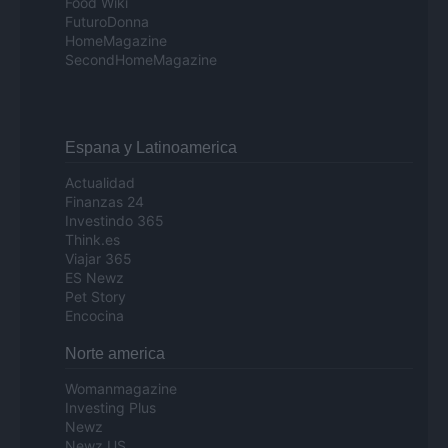
Food Wiki
FuturoDonna
HomeMagazine
SecondHomeMagazine
Espana y Latinoamerica
Actualidad
Finanzas 24
Investindo 365
Think.es
Viajar 365
ES Newz
Pet Story
Encocina
Norte america
Womanmagazine
Investing Plus
Newz
Newz US