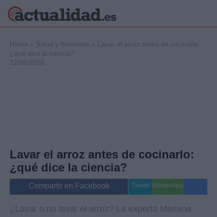
×
Home
»
Salud y Bienestar
»
Lavar el arroz antes de cocinarlo:
¿qué dice la ciencia?
12/06/2026
Política
Ciencia y
Tecnología
Crónica
Deportes
Economía
Salud y Bienestar
Lavar el arroz antes de cocinarlo:
Internacional
¿qué dice la ciencia?
Gente
Viajes
Tweet
WhatsApp
Compartir en Facebook
Musica
¿Lavar o no lavar el arroz? La experta Mariana