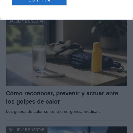
CONFIRM
meticulosa.…
SALUD Y BIENESTAR
Cómo reconocer, prevenir y actuar ante
los golpes de calor
Los golpes de calor son una emergencia médica…
SALUD Y BIENESTAR