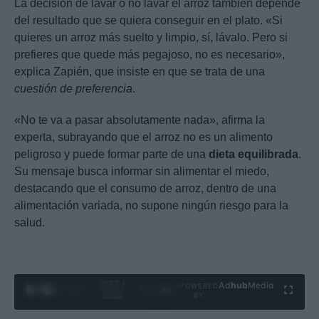
La decisión de lavar o no lavar el arroz también depende
del resultado que se quiera conseguir en el plato. «Si
quieres un arroz más suelto y limpio, sí, lávalo. Pero si
prefieres que quede más pegajoso, no es necesario»,
explica Zapién, que insiste en que se trata de una
cuestión de preferencia
.
«No te va a pasar absolutamente nada», afirma la
experta, subrayando que el arroz no es un alimento
peligroso y puede formar parte de una
dieta equilibrada
.
Su mensaje busca informar sin alimentar el miedo,
destacando que el consumo de arroz, dentro de una
alimentación variada, no supone ningún riesgo para la
salud.
0:28 /
Ad
hub
Media
POWERED
1
/
4
3:55
BY