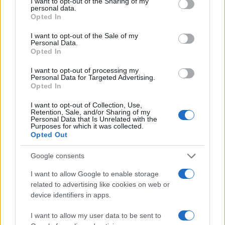
not limited to your visit or usage behaviour. You may click to
I want to opt-out of the Sharing of my
personal data.
grant or deny consent to Google and its third-party tags to
Opted In
use your data for below specified purposes in below Google
consent section.
I want to opt-out of the Sale of my
Personal Data.
Guía completa para preparar tu vivienda
Opted In
ante incendios forestales
I want to opt-out of processing my
Personal Data for Targeted Advertising.
Conoce las medidas esenciales para proteger tu hogar…
Opted In
I want to opt-out of Collection, Use,
SALUD Y BIENESTAR
Retention, Sale, and/or Sharing of my
Personal Data that Is Unrelated with the
Purposes for which it was collected.
Opted Out
Google consents
I want to allow Google to enable storage
related to advertising like cookies on web or
device identifiers in apps.
I want to allow my user data to be sent to