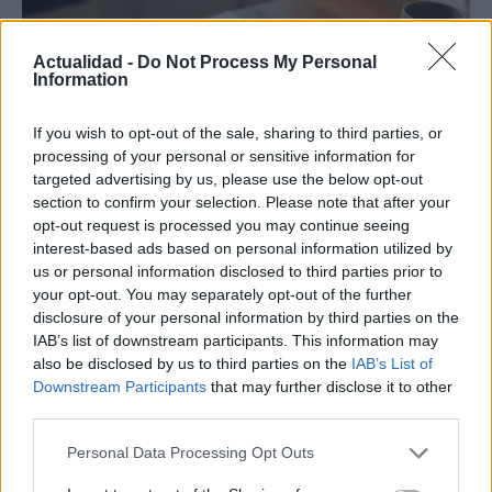
Actualidad -
Do Not Process My Personal
Information
If you wish to opt-out of the sale, sharing to third parties, or
processing of your personal or sensitive information for
targeted advertising by us, please use the below opt-out
Guía para delegar tareas y evitar la
section to confirm your selection. Please note that after your
sobrecarga emocional
opt-out request is processed you may continue seeing
interest-based ads based on personal information utilized by
El cuidado de otros puede convertirse en una…
us or personal information disclosed to third parties prior to
your opt-out. You may separately opt-out of the further
disclosure of your personal information by third parties on the
SALUD Y BIENESTAR
IAB’s list of downstream participants. This information may
also be disclosed by us to third parties on the
IAB’s List of
Downstream Participants
that may further disclose it to other
third parties.
Please note that this website/app uses one or more Google
Personal Data Processing Opt Outs
services and may gather and store information including but