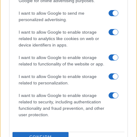
Google for online advertising purposes.
Rutina diaria y nocturna para mayores:
consejos para un sueño reparador
I want to allow Google to send me
personalized advertising.
Optimiza el descanso de los mayores con una…
I want to allow Google to enable storage
related to analytics like cookies on web or
SALUD Y BIENESTAR
device identifiers in apps.
I want to allow Google to enable storage
related to functionality of the website or app.
I want to allow Google to enable storage
related to personalization.
I want to allow Google to enable storage
related to security, including authentication
functionality and fraud prevention, and other
user protection.
Guía completa para la seguridad en
eventos masivos
Organizar un evento masivo seguro requiere planificación