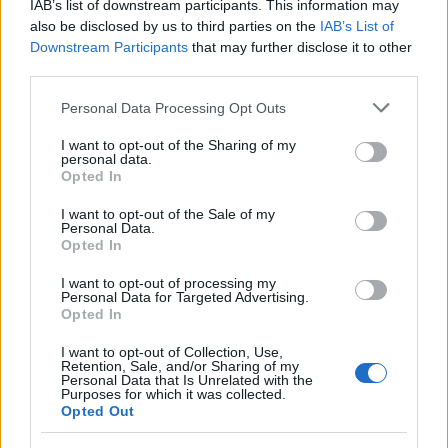
IAB’s list of downstream participants. This information may
Cómo obtener el permiso internacional
also be disclosed by us to third parties on the
IAB’s List of
para conducir y viajar por todo el mundo
Downstream Participants
that may further disclose it to other
third parties.
La International Drivers Association te ofrece la posibilidad…
Please note that this website/app uses one or more Google
Personal Data Processing Opt Outs
services and may gather and store information including but
AUTOMOVIL
not limited to your visit or usage behaviour. You may click to
I want to opt-out of the Sharing of my
personal data.
grant or deny consent to Google and its third-party tags to
Opted In
use your data for below specified purposes in below Google
consent section.
I want to opt-out of the Sale of my
Personal Data.
Opted In
I want to opt-out of processing my
Personal Data for Targeted Advertising.
Opted In
I want to opt-out of Collection, Use,
Retention, Sale, and/or Sharing of my
Compra tu coche de segunda mano en
Personal Data that Is Unrelated with the
Purposes for which it was collected.
Heycar
Opted Out
¿Estás pensando en renovar tu coche? Apostar por…