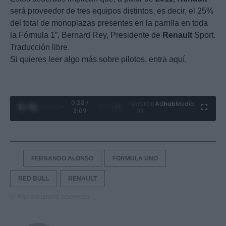
será proveedor de tres equipos distintos, es decir, el 25%
del total de monoplazas presentes en la parrilla en toda
la Fórmula 1”, Bernard Rey, Presidente de
Renault
Sport.
Traducción libre.
Si quieres leer algo más sobre pilotos, entra aquí.
0:29 /
Ad
hub
Media
POWERED
1
/
4
3:09
BY
FERNANDO ALONSO
FORMULA UNO
RED BULL
RENAULT
© Riproduzione riservata