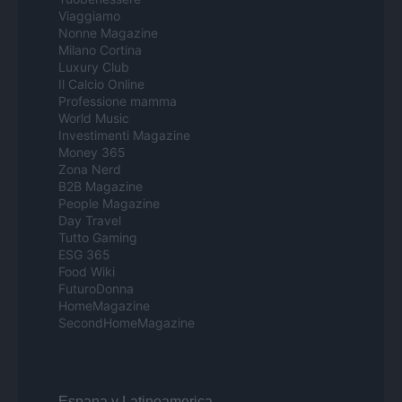
Viaggiamo
Nonne Magazine
Milano Cortina
Luxury Club
Il Calcio Online
Professione mamma
World Music
Investimenti Magazine
Money 365
Zona Nerd
B2B Magazine
People Magazine
Day Travel
Tutto Gaming
ESG 365
Food Wiki
FuturoDonna
HomeMagazine
SecondHomeMagazine
Espana y Latinoamerica