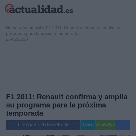
×
Home
»
Automovil
»
F1 2011: Renault confirma y amplía su
programa para la próxima temporada
25/02/2020
Política
Ciencia y
Tecnología
Crónica
Deportes
Economía
Salud y Bienestar
F1 2011: Renault confirma y amplía
Internacional
su programa para la próxima
Gente
Viajes
temporada
Musica
Tweet
WhatsApp
Compartir en Facebook