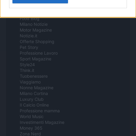
Casa Magazine
Cineverse Magazine
Donne Magazine
Food Blog
Milano Notizie
Motor Magazine
Notizie.it
Offerte Shopping
Pet Story
Professione Lavoro
Sport Magazine
Style24
Think.it
Tuobenessere
Viaggiamo
Nonne Magazine
Milano Cortina
Luxury Club
Il Calcio Online
Professione mamma
World Music
Investimenti Magazine
Money 365
Zona Nerd