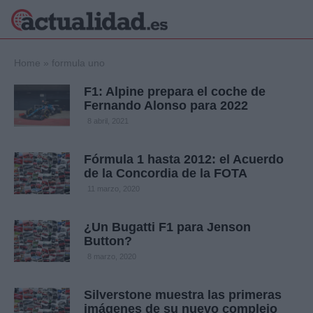
×
Home
»
formula uno
F1: Alpine prepara el coche de
Fernando Alonso para 2022
Política
Ciencia y
8 abril, 2021
Tecnología
Crónica
Fórmula 1 hasta 2012: el Acuerdo
de la Concordia de la FOTA
Deportes
Economía
11 marzo, 2020
Salud y Bienestar
Internacional
¿Un Bugatti F1 para Jenson
Button?
Gente
Viajes
8 marzo, 2020
Musica
Silverstone muestra las primeras
imágenes de su nuevo complejo