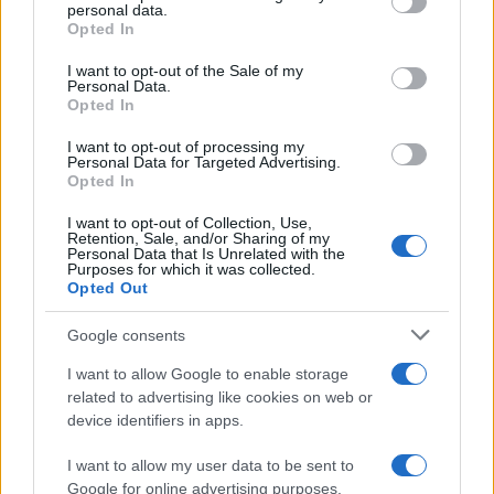
personal data.
Porsche 908 en el ascenso de
grant or deny consent to Google and its third-party tags to
Opted In
Goodwood
use your data for below specified purposes in below Google
29 febrero, 2020
consent section.
I want to opt-out of the Sale of my
Personal Data.
Opted In
F1 2011: Renault confirma y amplía
su programa para la próxima
I want to opt-out of processing my
Personal Data for Targeted Advertising.
temporada
Opted In
25 febrero, 2020
I want to opt-out of Collection, Use,
Retention, Sale, and/or Sharing of my
Personal Data that Is Unrelated with the
Purposes for which it was collected.
Opted Out
Google consents
I want to allow Google to enable storage
related to advertising like cookies on web or
device identifiers in apps.
Quienes somos
I want to allow my user data to be sent to
Últimas Noticias
Google for online advertising purposes.