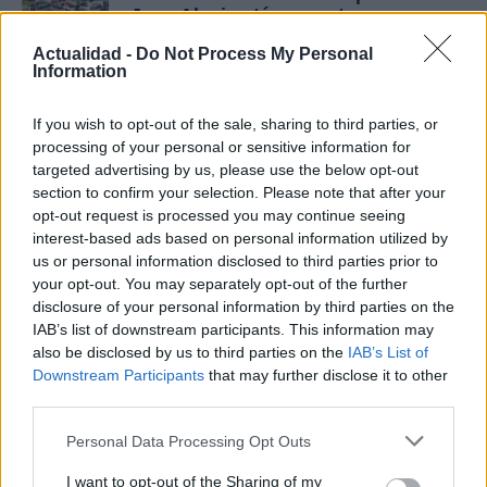
Jean Alesi está en venta
1 marzo, 2020
Actualidad -
Do Not Process My Personal
Information
Actualidad Fórmula 1: Mark Webber
continuará en Red Bull un año más
If you wish to opt-out of the sale, sharing to third parties, or
processing of your personal or sensitive information for
1 marzo, 2020
targeted advertising by us, please use the below opt-out
section to confirm your selection. Please note that after your
Porsche exhibirá algunos modelos
opt-out request is processed you may continue seeing
clásicos de la competición junto a
interest-based ads based on personal information utilized by
sus novedades en el 'Goodwood
us or personal information disclosed to third parties prior to
Festival of Speed'
your opt-out. You may separately opt-out of the further
29 febrero, 2020
disclosure of your personal information by third parties on the
IAB’s list of downstream participants. This information may
Vídeo: A bordo del Ferrari F10
also be disclosed by us to third parties on the
IAB’s List of
desde la cámara del casco de
Downstream Participants
that may further disclose it to other
Fernando Alonso
third parties.
29 febrero, 2020
Please note that this website/app uses one or more Google
Personal Data Processing Opt Outs
services and may gather and store information including but
Vídeo: El Mercedes SLS AMG y el
not limited to your visit or usage behaviour. You may click to
I want to opt-out of the Sharing of my