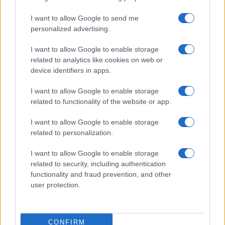
Señala una noticia
Síguenos en Facebook
I want to allow Google to send me
personalized advertising.
Actualidad.es es la gran fuente de información social. Actualidad,
televisión, crónica, deportes, gente, política y todas las noticias sobre
I want to allow Google to enable storage
su ciudad.
related to analytics like cookies on web or
device identifiers in apps.
Para señalar a la redacción de cualquier error en el uso del material
confidencial, escríbanos a
staff@actualidad.es
: nos ocuparemos de
I want to allow Google to enable storage
la retirada del material que atenta contra los derechos de terceros.
related to functionality of the website or app.
I want to allow Google to enable storage
Copyright © 2024 | Actualidad.es - Publicado en España por
AdHub
related to personalization.
Media
- Numero REA 2729933 - Todos los derechos reservados.
Contacto
-
Politica de cookies
-
Política de privacidad
-
Aviso legal
-
I want to allow Google to enable storage
Procesamiento de datos
related to security, including authentication
Todos los contenidos se han realizado de forma híbrida por una
functionality and fraud prevention, and other
tecnología con Inteligencia Artificial y por creadores independientes
user protection.
Italia
CONFIRM