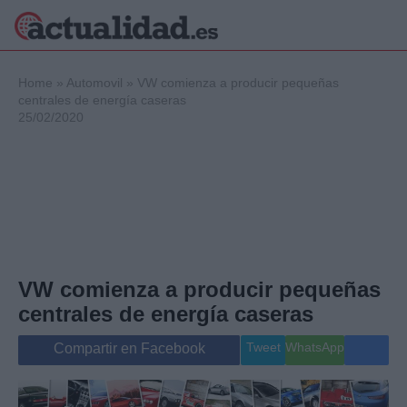
×
Home
»
Automovil
»
VW comienza a producir pequeñas
centrales de energía caseras
25/02/2020
Política
Ciencia y
Tecnología
Crónica
Deportes
Economía
Salud y Bienestar
VW comienza a producir pequeñas
Internacional
centrales de energía caseras
Gente
Viajes
Tweet
WhatsApp
Compartir en Facebook
Musica