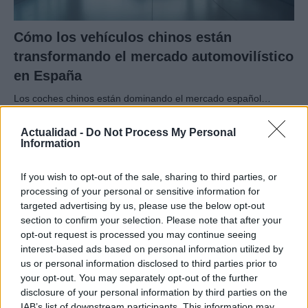
Cómo los vehículos chinos están
transformando el mercado automovilístico
en España
Los coches chinos están dominando el mercado español…
Actualidad -
Do Not Process My Personal
AUTOMOVIL
Information
If you wish to opt-out of the sale, sharing to third parties, or
processing of your personal or sensitive information for
targeted advertising by us, please use the below opt-out
section to confirm your selection. Please note that after your
opt-out request is processed you may continue seeing
interest-based ads based on personal information utilized by
us or personal information disclosed to third parties prior to
your opt-out. You may separately opt-out of the further
disclosure of your personal information by third parties on the
Compra tu coche de segunda mano en
IAB’s list of downstream participants. This information may