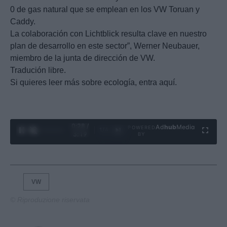
0 de gas natural que se emplean en los VW Toruan y
Caddy.
La colaboración con Lichtblick resulta clave en nuestro
plan de desarrollo en este sector”, Werner Neubauer,
miembro de la junta de dirección de VW.
Tradución libre.
Si quieres leer más sobre ecología, entra aquí.
0:29 /
Ad
hub
Media
POWERED
1
/
4
3:19
BY
VW
© Riproduzione riservata