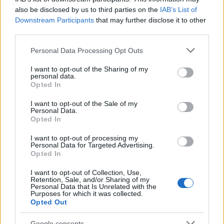
also be disclosed by us to third parties on the
IAB’s List of
Heycar
Downstream Participants
that may further disclose it to other
¿Estás pensando en renovar tu coche? Apostar por…
third parties.
Please note that this website/app uses one or more Google
Personal Data Processing Opt Outs
services and may gather and store information including but
AUTOMOVIL
not limited to your visit or usage behaviour. You may click to
I want to opt-out of the Sharing of my
personal data.
grant or deny consent to Google and its third-party tags to
Opted In
use your data for below specified purposes in below Google
consent section.
I want to opt-out of the Sale of my
Personal Data.
Opted In
I want to opt-out of processing my
Personal Data for Targeted Advertising.
Opted In
I want to opt-out of Collection, Use,
Retention, Sale, and/or Sharing of my
Los coches más buscados
Personal Data that Is Unrelated with the
Purposes for which it was collected.
Con el objetivo de determinar cuáles son…
Opted Out
Google consents