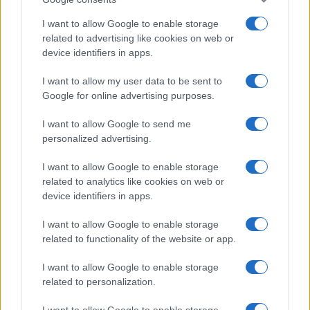
AUTOMOVIL
I want to allow Google to enable storage
related to advertising like cookies on web or
device identifiers in apps.
I want to allow my user data to be sent to
Google for online advertising purposes.
I want to allow Google to send me
personalized advertising.
I want to allow Google to enable storage
Las 100 mujeres que están transformando
related to analytics like cookies on web or
la industria automotriz en 2025
device identifiers in apps.
Un vistazo a las mujeres que marcan la…
I want to allow Google to enable storage
related to functionality of the website or app.
AUTOMOVIL
I want to allow Google to enable storage
related to personalization.