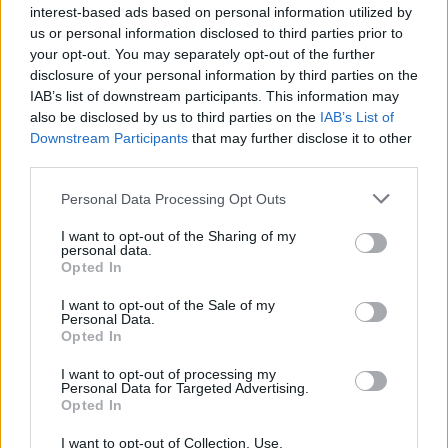
interest-based ads based on personal information utilized by
us or personal information disclosed to third parties prior to
your opt-out. You may separately opt-out of the further
disclosure of your personal information by third parties on the
IAB’s list of downstream participants. This information may
also be disclosed by us to third parties on the
IAB’s List of
Downstream Participants
that may further disclose it to other
third parties.
Los coches más buscados
Please note that this website/app uses one or more Google
Personal Data Processing Opt Outs
services and may gather and store information including but
Con el objetivo de determinar cuáles son…
not limited to your visit or usage behaviour. You may click to
I want to opt-out of the Sharing of my
personal data.
grant or deny consent to Google and its third-party tags to
Opted In
use your data for below specified purposes in below Google
AUTOMOVIL
consent section.
I want to opt-out of the Sale of my
Personal Data.
Opted In
I want to opt-out of processing my
Personal Data for Targeted Advertising.
Opted In
I want to opt-out of Collection, Use,