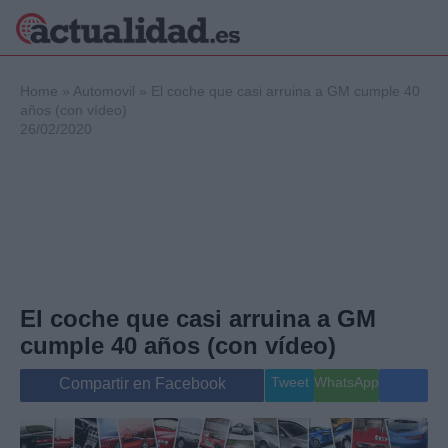
×
Home
»
Automovil
»
El coche que casi arruina a GM cumple 40
años (con vídeo)
26/02/2020
Política
Ciencia y
Tecnología
Crónica
Deportes
Economía
Salud y Bienestar
El coche que casi arruina a GM
Internacional
cumple 40 años (con vídeo)
Gente
Viajes
Tweet
WhatsApp
Compartir en Facebook
Musica