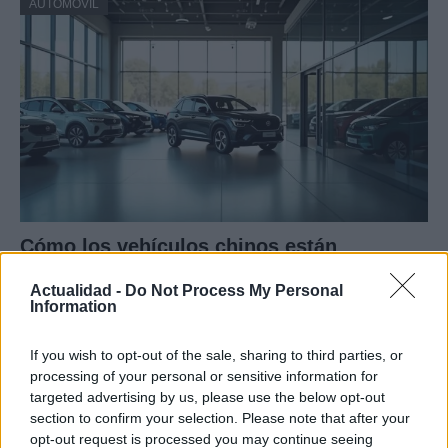
AUTOMOVIL
Cómo los vehículos chinos están
transformando el mercado automovilístico
Actualidad -
Do Not Process My Personal
en España
Information
Los coches chinos están dominando el mercado español…
If you wish to opt-out of the sale, sharing to third parties, or
processing of your personal or sensitive information for
targeted advertising by us, please use the below opt-out
AUTOMOVIL
section to confirm your selection. Please note that after your
opt-out request is processed you may continue seeing