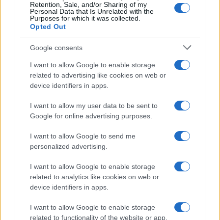
Retention, Sale, and/or Sharing of my
Personal Data that Is Unrelated with the
Purposes for which it was collected.
Opted Out
Compra tu coche de segunda mano en
Google consents
Heycar
I want to allow Google to enable storage
¿Estás pensando en renovar tu coche? Apostar por…
related to advertising like cookies on web or
device identifiers in apps.
AUTOMOVIL
I want to allow my user data to be sent to
Google for online advertising purposes.
I want to allow Google to send me
personalized advertising.
I want to allow Google to enable storage
related to analytics like cookies on web or
device identifiers in apps.
I want to allow Google to enable storage
Cómo obtener el permiso internacional
related to functionality of the website or app.