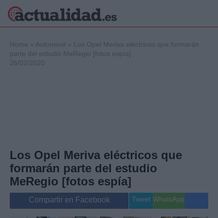
×
Home
»
Automovil
»
Los Opel Meriva eléctricos que formarán
parte del estudio MeRegio [fotos espía]
26/02/2020
Política
Ciencia y
Tecnología
Crónica
Deportes
Economía
Salud y Bienestar
Los Opel Meriva eléctricos que
Internacional
formarán parte del estudio
Gente
Viajes
MeRegio [fotos espía]
Musica
Tweet
WhatsApp
Compartir en Facebook