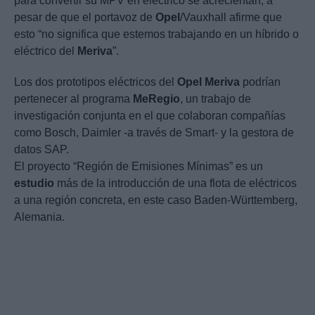
para convertir su MPV en eléctrico se acrecientan, a
pesar de que el portavoz de
Opel
/Vauxhall afirme que
esto “no significa que estemos trabajando en un híbrido o
eléctrico del
Meriva
”.
Los dos prototipos eléctricos del
Opel
Meriva
podrían
pertenecer al programa
MeRegio
, un trabajo de
investigación conjunta en el que colaboran compañías
como Bosch, Daimler -a través de Smart- y la gestora de
datos SAP.
El proyecto “Región de Emisiones Mínimas” es un
estudio
más de la introducción de una flota de eléctricos
a una región concreta, en este caso Baden-Württemberg,
Alemania.