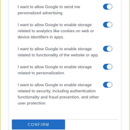
Con el objetivo de determinar cuáles son…
I want to allow Google to send me
personalized advertising.
AUTOMOVIL
I want to allow Google to enable storage
related to analytics like cookies on web or
device identifiers in apps.
I want to allow Google to enable storage
related to functionality of the website or app.
I want to allow Google to enable storage
related to personalization.
I want to allow Google to enable storage
DGT puede dar de baja un coche si
related to security, including authentication
functionality and fraud prevention, and other
cumple diez años sin papeles en regla
user protection.
La DGT puede dar de baja un coche…
CONFIRM
AUTOMOVIL