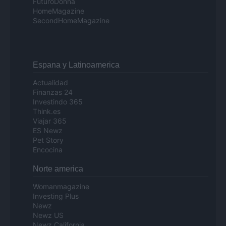
FuturoDonna
HomeMagazine
SecondHomeMagazine
Espana y Latinoamerica
Actualidad
Finanzas 24
Investindo 365
Think.es
Viajar 365
ES Newz
Pet Story
Encocina
Norte america
Womanmagazine
Investing Plus
Newz
Newz US
Newz California