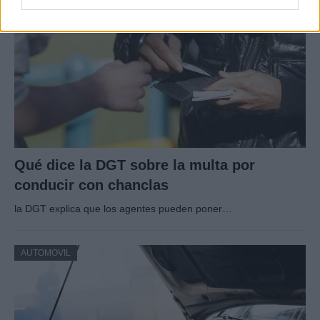
Qué dice la DGT sobre la multa por
conducir con chanclas
la DGT explica que los agentes pueden poner…
AUTOMOVIL