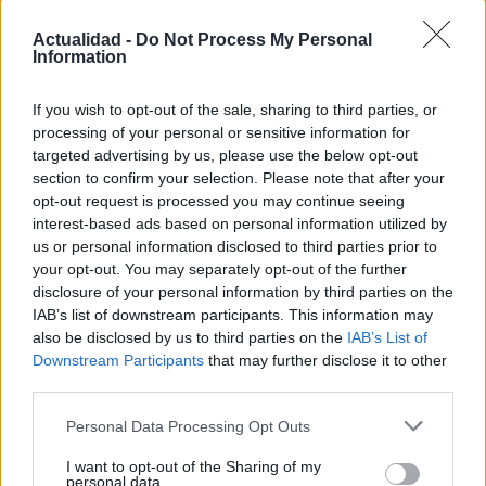
Actualidad -
Do Not Process My Personal
Information
If you wish to opt-out of the sale, sharing to third parties, or
processing of your personal or sensitive information for
Cómo obtener el permiso internacional
targeted advertising by us, please use the below opt-out
section to confirm your selection. Please note that after your
para conducir y viajar por todo el mundo
opt-out request is processed you may continue seeing
La International Drivers Association te ofrece la posibilidad…
interest-based ads based on personal information utilized by
us or personal information disclosed to third parties prior to
your opt-out. You may separately opt-out of the further
AUTOMOVIL
disclosure of your personal information by third parties on the
IAB’s list of downstream participants. This information may
also be disclosed by us to third parties on the
IAB’s List of
Downstream Participants
that may further disclose it to other
third parties.
Please note that this website/app uses one or more Google
Personal Data Processing Opt Outs
services and may gather and store information including but
not limited to your visit or usage behaviour. You may click to
I want to opt-out of the Sharing of my
personal data.