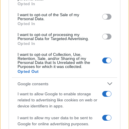
grant or deny consent to Google and its third-party tags to
Opted In
use your data for below specified purposes in below Google
consent section.
I want to opt-out of the Sale of my
Compra tu coche de segunda mano en
Personal Data.
Opted In
Heycar
I want to opt-out of processing my
¿Estás pensando en renovar tu coche? Apostar por…
Personal Data for Targeted Advertising.
Opted In
AUTOMOVIL
I want to opt-out of Collection, Use,
Retention, Sale, and/or Sharing of my
Personal Data that Is Unrelated with the
Purposes for which it was collected.
Opted Out
Google consents
I want to allow Google to enable storage
related to advertising like cookies on web or
device identifiers in apps.
I want to allow my user data to be sent to
Los coches más buscados
Google for online advertising purposes.