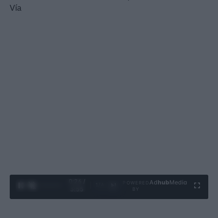
Vía
0:27 /
Ad
hub
Media
POWERED
1
/
4
3:55
BY