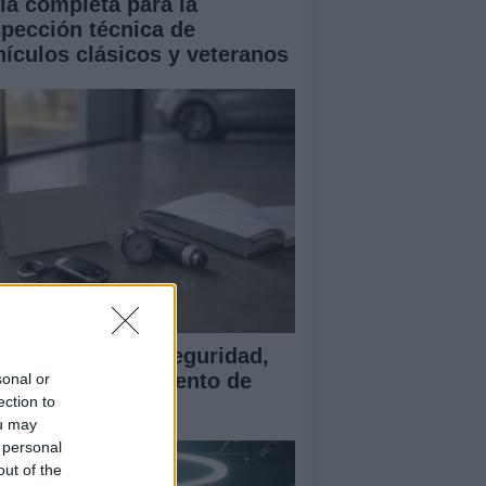
ía completa para la
spección técnica de
hículos clásicos y veteranos
ía para evaluar seguridad,
rantía y equipamiento de
sonal or
ection to
ches chinos
ou may
 personal
out of the