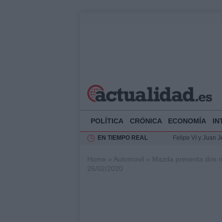
POLÍTICA
CRÓNICA
ECONOMÍA
IN
EN TIEMPO REAL
Felipe VI y Juan 
Análisis de la res
Home
»
Automovil
»
Mazda presenta dos n
El Rey de España r
26/02/2020