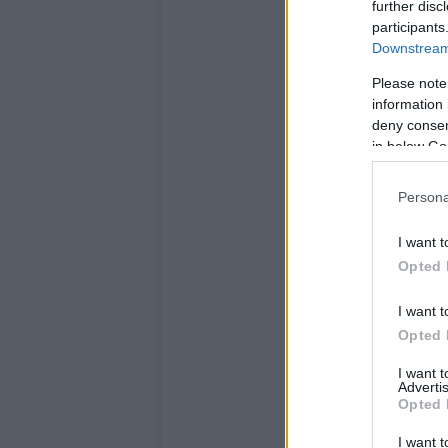
further disc
participants
Downstream 
Please note
information 
deny consent
in below Go
Persona
I want t
Opted 
I want t
Opted 
I want 
Advertis
Opted 
I want t