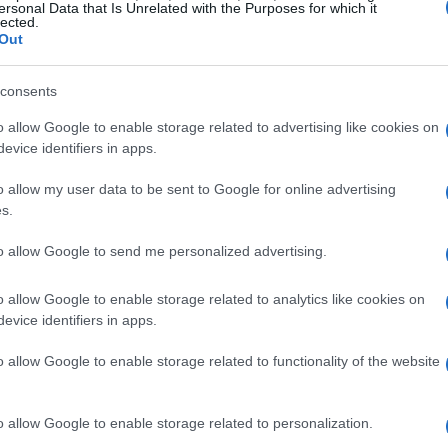
ersonal Data that Is Unrelated with the Purposes for which it
u género ya que emplea la energía de la propia
lected.
Out
ar el motor con ayuda de un motor de arranque.
exclusivamente un motor de arranque eléctrico, el
Có
archa el motor en tan solo 0,35 segundos, apenas la
consents
es
ralentí convencional.
me
o allow Google to enable storage related to advertising like cookies on
vo
Mazda5
de gasolinaGracias a este método se
Es
evice identifiers in apps.
fiable y suave.
o allow my user data to be sent to Google for online advertising
s.
to allow Google to send me personalized advertising.
o allow Google to enable storage related to analytics like cookies on
evice identifiers in apps.
o allow Google to enable storage related to functionality of the website
o allow Google to enable storage related to personalization.
Gu