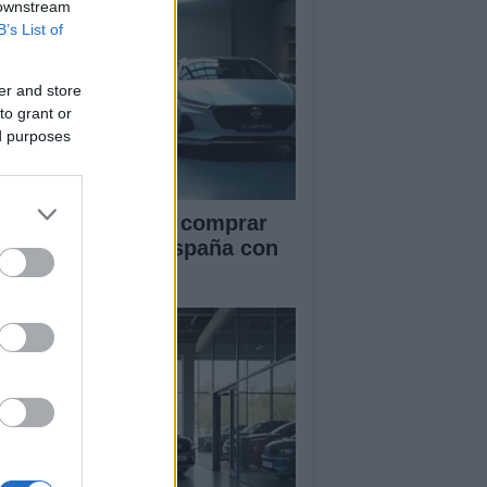
 downstream
B’s List of
er and store
to grant or
ed purposes
ía definitiva para comprar
ches chinos en España con
guridad