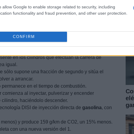
as
o allow Google to enable storage related to security, including
ga
cation functionality and fraud prevention, and other user protection.
 lógica de control del i-stop ha evolucionando y ahora
e más tiempo con el aire acondicionado encendido, de
uxiliaries puedan seguir funcionando con normalidad
CONFIRM
 desconexión en el salpicadero.
iene, el módulo de control del motor no para el motor
sente en los cilindros que efectúan la carrera de
a igual.
ue sólo supone una fracción de segundo y sitúa el
olver a arrancar.
ro permanece en el tiempo de combustión.
Co
 comienza al inyectar, pulverizar y encender
elé
 cilindro, haciéndolo descender.
gar
ecnología DISI de inyección directa de
gasolina
, con
% menos) y produce 159 g/km de CO2, un 15% menos.
eta con una nueva versión del 1.