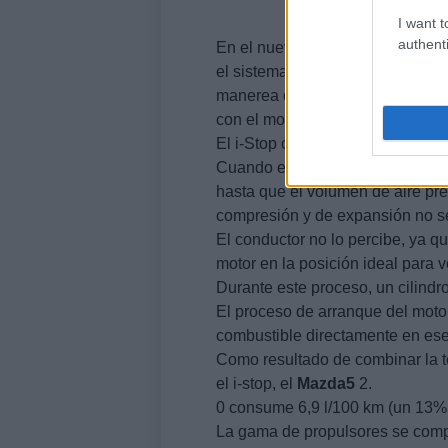
I want t
authenti
En el nuevo
Mazda5
, además, la
el sistema corta el motor durant
manerea que todos los equipos a
con el motor apagado.
El i-Stop cuenta con un botón de
Cuando el nuevo
Mazda5
se det
hasta que el volumen de aire pre
compresión y de expansión no se
El conductor no lo percibe, ya q
motor en la posición ideal para v
Durante este proceso, un cilind
El proceso de arranque del motor
combustible directamente en ese
Como resultado de combinar la t
el i-stop, el
Mazda5
2.
0 consume 6,9 l/100 km (un 13
La gama de propulsores se compl