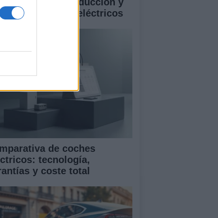
istencias a la conducción y
rantía en coches eléctricos
mparativa de coches
ctricos: tecnología,
antías y coste total