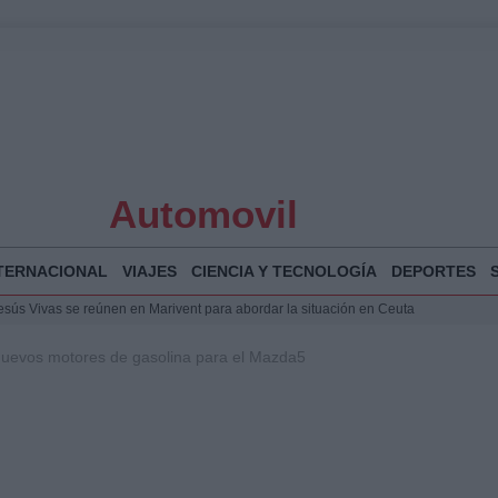
Automovil
TERNACIONAL
VIAJES
CIENCIA Y TECNOLOGÍA
DEPORTES
Jesús Vivas se reúnen en Marivent para abordar la situación en Ceuta
puesta del Gobierno ante la crisis migratoria en Ceuta
uevos motores de gasolina para el Mazda5
espalda a Ceuta ante la presión migratoria y la falta de respuesta del Gobierno