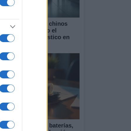
mo los vehículos chinos
tán transformando el
rcado automovilístico en
paña
ía para comparar baterías,