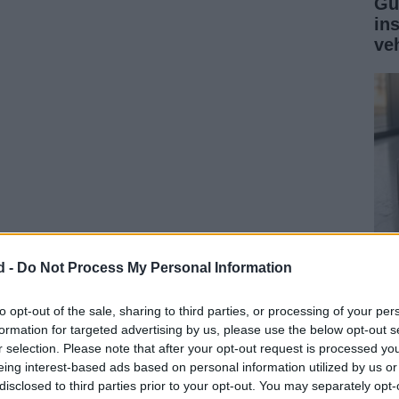
Gu
in
ve
d -
Do Not Process My Personal Information
rpm con un par máximo de 191 Nm a 4500 rpm.
Gu
abricantes en desarrollar su propio sistema de corte
ga
to opt-out of the sale, sharing to third parties, or processing of your per
formation for targeted advertising by us, please use the below opt-out s
co
r selection. Please note that after your opt-out request is processed y
eing interest-based ads based on personal information utilized by us or
disclosed to third parties prior to your opt-out. You may separately opt-