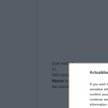
Este motor 2.
0 l.
Actualida
DISI desarrolla 150 CV a 6200 
Mazda
fue uno de los primeros f
If you wish 
del ralentí y arranque.
sensitive in
confirm you
continue se
information 