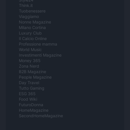
Think.it
Tuobenessere
Viaggiamo
Nonne Magazine
Milano Cortina
Luxury Club
Il Calcio Online
Professione mamma
World Music
Investimenti Magazine
Money 365
Zona Nerd
B2B Magazine
People Magazine
Day Travel
Tutto Gaming
ESG 365
Food Wiki
FuturoDonna
HomeMagazine
SecondHomeMagazine