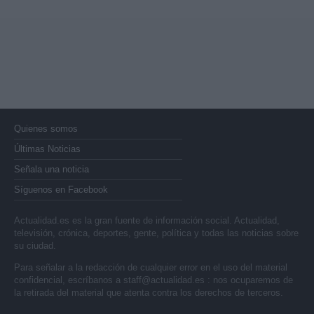
Quienes somos
Últimas Noticias
Señala una noticia
Síguenos en Facebook
Actualidad.es es la gran fuente de información social. Actualidad,
televisión, crónica, deportes, gente, política y todas las noticias sobre
su ciudad.
Para señalar a la redacción de cualquier error en el uso del material
confidencial, escríbanos a
staff@actualidad.es
: nos ocuparemos de
la retirada del material que atenta contra los derechos de terceros.