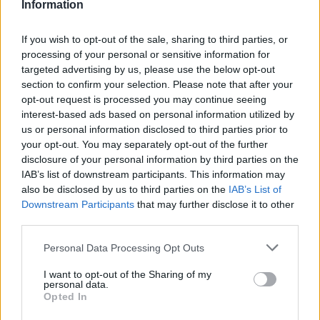
Information
Cómo los vehículos chinos están
transformando el mercado automovilístico
If you wish to opt-out of the sale, sharing to third parties, or
processing of your personal or sensitive information for
en España
targeted advertising by us, please use the below opt-out
Los coches chinos están dominando el mercado español…
section to confirm your selection. Please note that after your
opt-out request is processed you may continue seeing
interest-based ads based on personal information utilized by
AUTOMOVIL
us or personal information disclosed to third parties prior to
your opt-out. You may separately opt-out of the further
disclosure of your personal information by third parties on the
IAB’s list of downstream participants. This information may
also be disclosed by us to third parties on the
IAB’s List of
Downstream Participants
that may further disclose it to other
third parties.
Please note that this website/app uses one or more Google
Personal Data Processing Opt Outs
services and may gather and store information including but
not limited to your visit or usage behaviour. You may click to
I want to opt-out of the Sharing of my
personal data.
grant or deny consent to Google and its third-party tags to
Compra tu coche de segunda mano en
Opted In
use your data for below specified purposes in below Google
Heycar
consent section.