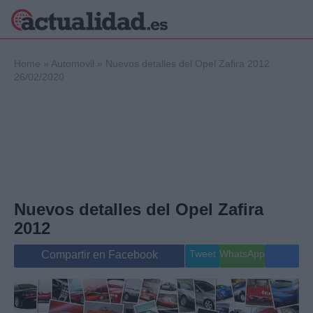
×
Home
»
Automovil
»
Nuevos detalles del Opel Zafira 2012
26/02/2020
Política
Ciencia y
Tecnología
Crónica
Deportes
Economía
Nuevos detalles del Opel Zafira
Salud y Bienestar
Internacional
2012
Gente
Viajes
Tweet
WhatsApp
Compartir en Facebook
Musica