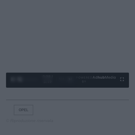
0:29 /
Ad
hub
Media
POWERED
1
/
4
3:19
BY
OPEL
© Riproduzione riservata