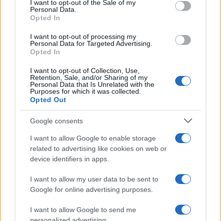
I want to opt-out of the Sale of my
Personal Data.
¿Estás pensando en renovar tu coche? Apostar por…
Opted In
I want to opt-out of processing my
Personal Data for Targeted Advertising.
AUTOMOVIL
Opted In
I want to opt-out of Collection, Use,
Retention, Sale, and/or Sharing of my
Personal Data that Is Unrelated with the
Purposes for which it was collected.
Opted Out
Google consents
I want to allow Google to enable storage
related to advertising like cookies on web or
device identifiers in apps.
Los coches más buscados
I want to allow my user data to be sent to
Con el objetivo de determinar cuáles son…
Google for online advertising purposes.
I want to allow Google to send me
AUTOMOVIL
personalized advertising.