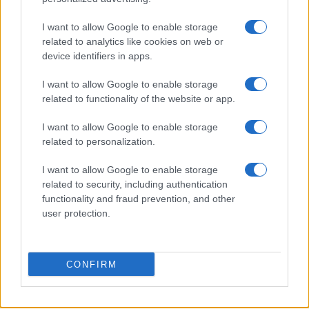
I want to allow Google to enable storage
related to analytics like cookies on web or
device identifiers in apps.
I want to allow Google to enable storage
related to functionality of the website or app.
I want to allow Google to enable storage
related to personalization.
Guía definitiva para comprar coches
I want to allow Google to enable storage
chinos en España con seguridad
related to security, including authentication
Aprende a evaluar la calidad, seguridad y garantías…
functionality and fraud prevention, and other
user protection.
AUTOMOVIL
CONFIRM