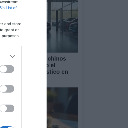
 downstream
B’s List of
er and store
to grant or
ed purposes
mo los vehículos chinos
tán transformando el
rcado automovilístico en
paña