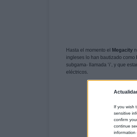
Hasta el momento el
Megacity
n
ingleses lo han bautizado como
subgama- llamada ‘i’, y que est
eléctricos.
Actualida
If you wish 
sensitive in
confirm you
continue se
information 