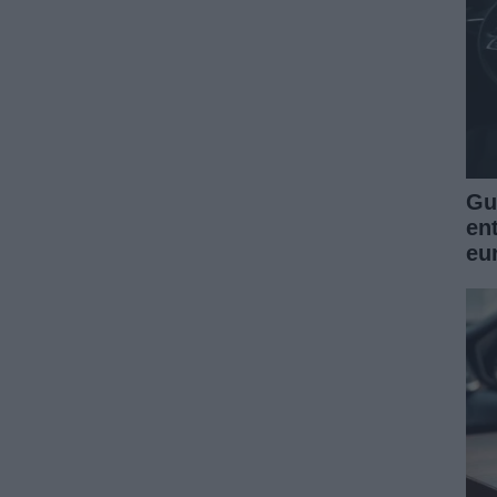
Guí
en
eu