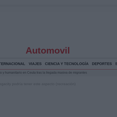
Automovil
TERNACIONAL
VIAJES
CIENCIA Y TECNOLOGÍA
DEPORTES
 y humanitario en Ceuta tras la llegada masiva de migrantes
o de Chamberí por 6,3 millones: detalles y controversias
gacity podría tener este aspecto (recreación)
l pabellón de la Expo de Zaragoza en centro sanitario clave
la Illa Plana: Menorca apuesta por el deporte náutico sostenible