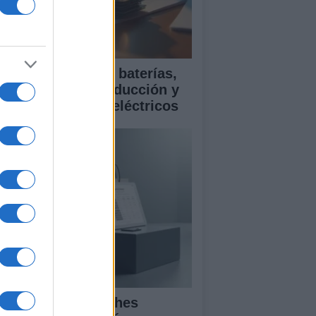
ía para comparar baterías,
istencias a la conducción y
rantía en coches eléctricos
mparativa de coches