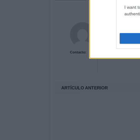
I want t
authenti
Acutalidad.es Uni
Contacto:
ARTÍCULO ANTERIOR