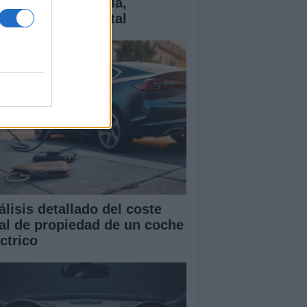
ctricos: tecnología,
antías y coste total
álisis detallado del coste
tal de propiedad de un coche
ctrico