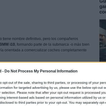
Gu
ga
co
o tiene nombre definitivo, pero los compañeros
BMW
i10
, formando parte de la submarca -o más bien
aría orientada a comercializar coches completamente
d -
Do Not Process My Personal Information
Gu
co
to opt-out of the sale, sharing to third parties, or processing of your per
formation for targeted advertising by us, please use the below opt-out s
se
r selection. Please note that after your opt-out request is processed y
eing interest-based ads based on personal information utilized by us or
disclosed to third parties prior to your opt-out. You may separately opt-