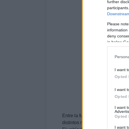
further disc
participants
Downstream 
Please note
information 
deny consent
in below Go
Persona
I want t
Opted 
I want t
Opted 
I want 
Advertis
Entre la futura gama ‘i’ también e
Opted 
distintos modelos incluso con 2 
I want t