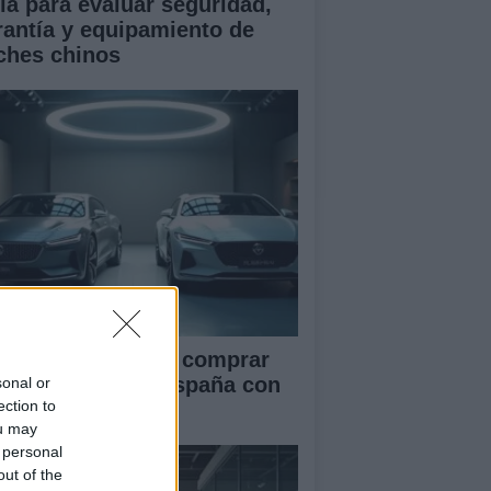
ía para evaluar seguridad,
rantía y equipamiento de
ches chinos
ía definitiva para comprar
ches chinos en España con
sonal or
ection to
guridad
ou may
 personal
out of the