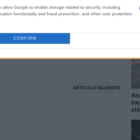
elé
© Riproduzione riservata
o allow Google to enable storage related to security, including
gar
cation functionality and fraud prevention, and other user protection.
t
CONFIRM
ARTÍCULO SIGUIENTE
An
to
elé