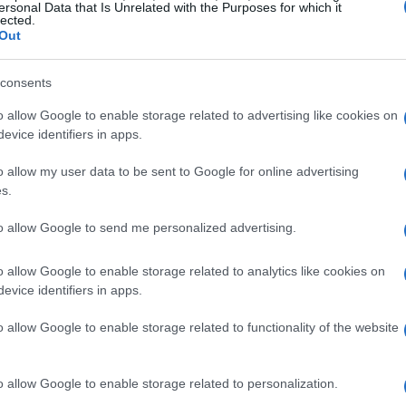
staría inspirado en la línea de la actual Serie 1,
ersonal Data that Is Unrelated with the Purposes for which it
lected.
que el X6 ha puesto su granito de arena a escala
Out
rá unas dimensiones muy similares a las de un VW
consents
ctricamente y teóricamente la transmisión será trasera.
Gu
as
o allow Google to enable storage related to advertising like cookies on
on motivo de los Juegos Olímpicos de Londres 2012,
ga
evice identifiers in apps.
ncipales patrocinadores del evento, la marca alemana
o allow my user data to be sent to Google for online advertising
totipos de la ‘gama i’.
s.
mo ‘
i10
′ contará con un ligero monocasco de fibra de
onomía de hasta 260km.
to allow Google to send me personalized advertising.
.
Vía
o allow Google to enable storage related to analytics like cookies on
evice identifiers in apps.
BMW SERIE 0
MINI E
PEKIN 2010
o allow Google to enable storage related to functionality of the website
TO S261
PROYECTO ZP11
ROEWE 150
o allow Google to enable storage related to personalization.
Co
E ZP11
ROVER 250
SAIC S261
SAIC ZP11