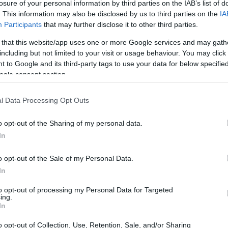
losure of your personal information by third parties on the IAB’s list of
. This information may also be disclosed by us to third parties on the
IA
Participants
that may further disclose it to other third parties.
 that this website/app uses one or more Google services and may gath
including but not limited to your visit or usage behaviour. You may click 
 to Google and its third-party tags to use your data for below specifi
ogle consent section.
l Data Processing Opt Outs
Có
es
o opt-out of the Sharing of my personal data.
me
In
Es
o opt-out of the Sale of my Personal Data.
In
to opt-out of processing my Personal Data for Targeted
ing.
staría bien visto por parte de
BMW
el desarrollo de
In
y 3 ruedas.
o opt-out of Collection, Use, Retention, Sale, and/or Sharing