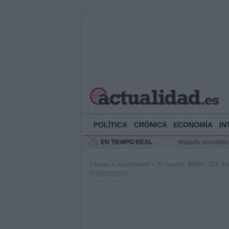
POLÍTICA
CRÓNICA
ECONOMÍA
IN
EN TIEMPO REAL
Impacto económico
La compra del átic
Home
»
Automovil
»
El nuevo BMW 'i10' Me
Transformación de
01/03/2020
Rehabilitación de 