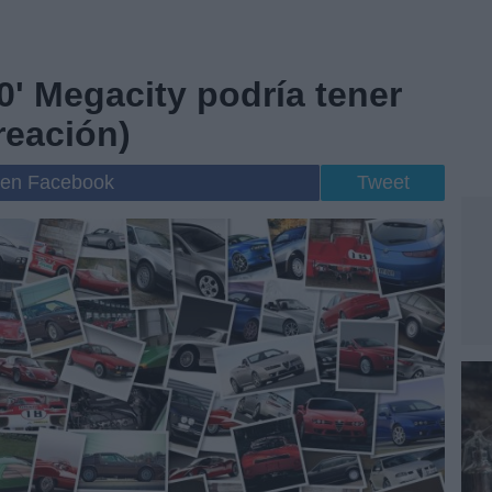
' Megacity podría tener
reación)
 en Facebook
Tweet