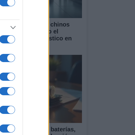
mo los vehículos chinos
tán transformando el
rcado automovilístico en
paña
ía para comparar baterías,