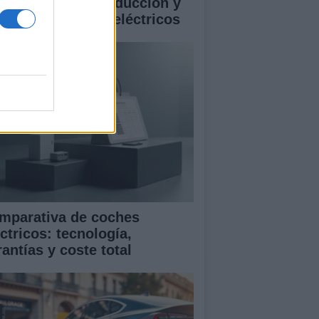
istencias a la conducción y
rantía en coches eléctricos
mparativa de coches
ctricos: tecnología,
antías y coste total