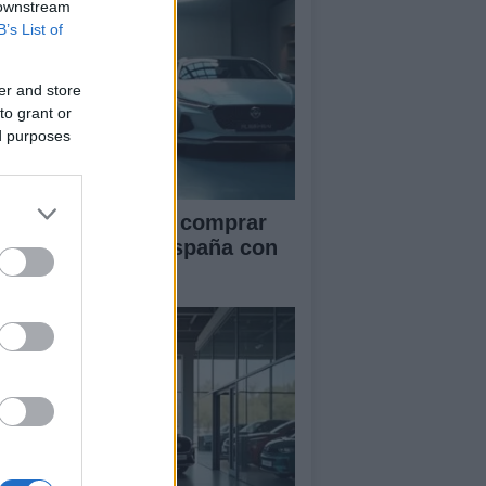
 downstream
B’s List of
er and store
to grant or
ed purposes
ía definitiva para comprar
ches chinos en España con
guridad