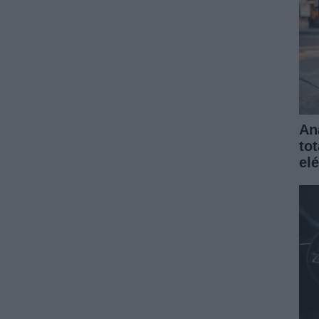
An
to
elé