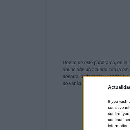
Dentro de este panorama, en el 
anunciado un acuedo con la emp
desarrollar, fabricar y vender e
de vehículos eléctricos e híbrid
Actualida
If you wish 
sensitive in
confirm you
continue se
information 