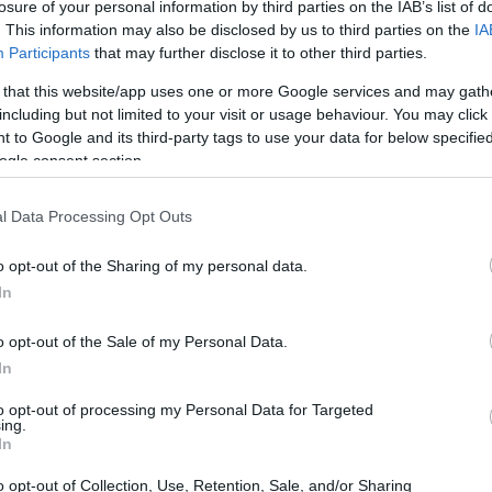
losure of your personal information by third parties on the IAB’s list of
. This information may also be disclosed by us to third parties on the
IA
Participants
that may further disclose it to other third parties.
 that this website/app uses one or more Google services and may gath
including but not limited to your visit or usage behaviour. You may click 
 to Google and its third-party tags to use your data for below specifi
ogle consent section.
l Data Processing Opt Outs
Gu
co
o opt-out of the Sharing of my personal data.
se
In
o opt-out of the Sale of my Personal Data.
In
to opt-out of processing my Personal Data for Targeted
ing.
 suministrará componentes electrónicos de toda
In
a 100% eléctrica que se hará en EEUU.Mañana os
er VE con el que la industria americana por fin
o opt-out of Collection, Use, Retention, Sale, and/or Sharing