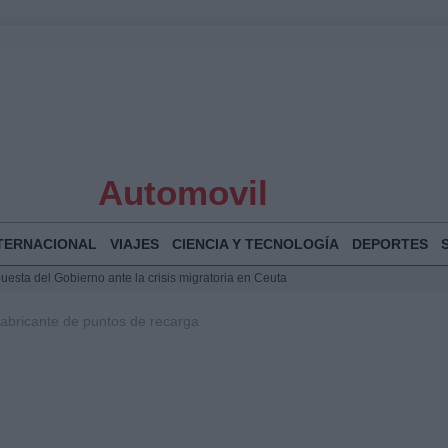
Automovil
TERNACIONAL
VIAJES
CIENCIA Y TECNOLOGÍA
DEPORTES
puesta del Gobierno ante la crisis migratoria en Ceuta
 Bogotá 2026: fecha, recorrido y actividades especiales
 fabricante de puntos de recarga
a Juan Jesús Vivas en Palma para analizar la situación en Ceuta
Jesús Vivas se reúnen en Marivent para abordar la situación en Ceuta