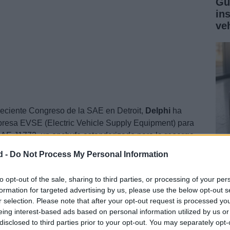
Gu
in
ve
reciente Congreso de la SAE en Detroit,
Delphi
ha
resa EVSE (Electric Vehicle Supply Equipment) para
l SAE J1772, un enchufe estandarizado para la
recarga
os enchufables.
d -
Do Not Process My Personal Information
Gu
ga
to opt-out of the sale, sharing to third parties, or processing of your per
formation for targeted advertising by us, please use the below opt-out s
co
r selection. Please note that after your opt-out request is processed y
eing interest-based ads based on personal information utilized by us or
disclosed to third parties prior to your opt-out. You may separately opt-