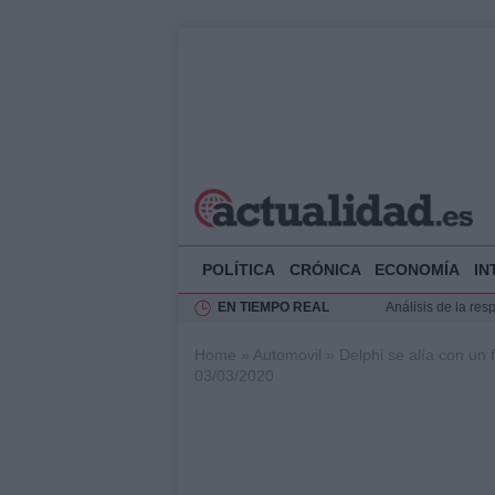
POLÍTICA
CRÓNICA
ECONOMÍA
IN
EN TIEMPO REAL
Análisis de la res
Ciclovía Nocturna
Home
»
Automovil
»
Delphi se alía con un
Felipe VI recibe 
03/03/2020
Felipe VI y Juan 