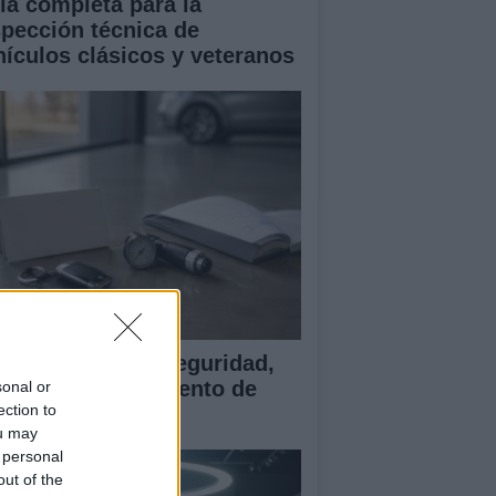
ía completa para la
spección técnica de
hículos clásicos y veteranos
ía para evaluar seguridad,
rantía y equipamiento de
sonal or
ection to
ches chinos
ou may
 personal
out of the