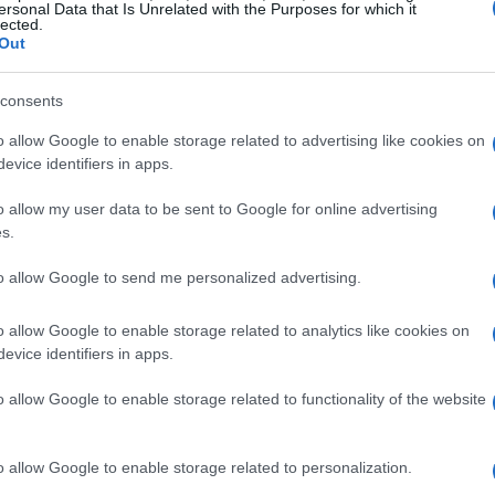
ersonal Data that Is Unrelated with the Purposes for which it
de fabricantes independientes a la hegemonía
lected.
Out
 fabricarse hacia finales de este año y cuando inicie
 incluir una de estas estaciones de carga construidas
Có
a trabajando en el desarrollo de la mejor ergonomía
consents
es
es para menos, están diseñando los surtidores del
me
o allow Google to enable storage related to advertising like cookies on
CIDADSi quieres leer más sobre vehículos
Es
evice identifiers in apps.
o allow my user data to be sent to Google for online advertising
s.
ERLINA
BLOG
CARGA
COMERCIAL
DE
to allow Google to send me personalized advertising.
ELECTRICO
EV
FABRICA
FABRICANTE
o allow Google to enable storage related to analytics like cookies on
USTRIA
JAPÓN
LITIO
LOGO
MINI
evice identifiers in apps.
A
PENDIENTES
POST
PRIMER
RS
o allow Google to enable storage related to functionality of the website
© Riproduzione riservata
o allow Google to enable storage related to personalization.
Gu