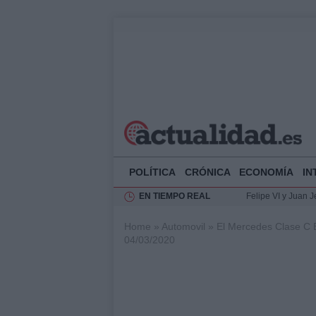
POLÍTICA
CRÓNICA
ECONOMÍA
IN
EN TIEMPO REAL
Felipe VI y Juan 
Análisis de la res
Home
»
Automovil
»
El Mercedes Clase C Es
El Rey de España r
04/03/2020