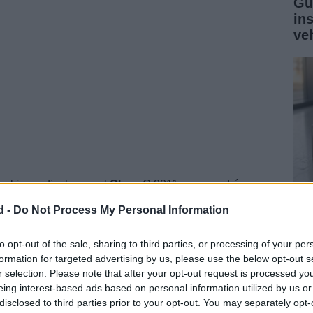
Gu
in
ve
mbios radicales en el
Clase
C 2011, que vendrá con
luces delanteras y traseras, luces de conducción
d -
Do Not Process My Personal Information
as.Aparte de los cambios obvios de la carrocería,
Gu
los interiores, además de numerosos cambios
ga
to opt-out of the sale, sharing to third parties, or processing of your per
formation for targeted advertising by us, please use the below opt-out s
co
r selection. Please note that after your opt-out request is processed y
eing interest-based ads based on personal information utilized by us or
disclosed to third parties prior to your opt-out. You may separately opt-