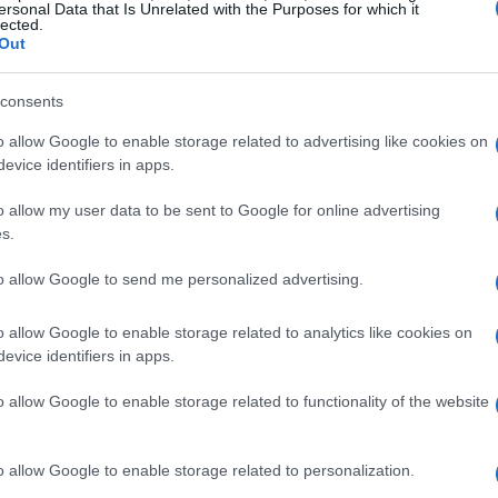
ersonal Data that Is Unrelated with the Purposes for which it
e
Mercedes
mejoren la economía y la eficacia de sus
lected.
Out
antidad de particulas de CO2 que se emiten. Otras
 la
Clase
C son un nuevo motor Blutec diésel, una
Có
able cabrio. Tras el salto las imágenes.Fotos render y
consents
es
tate
2011 tras su faceliftA vuestra disposición más
me
o allow Google to enable storage related to advertising like cookies on
cedes
pinchando aquí.Vía
Es
evice identifiers in apps.
o allow my user data to be sent to Google for online advertising
AGENES ESPIA
MERCEDES
MERCEDES BENZ
s.
© Riproduzione riservata
to allow Google to send me personalized advertising.
o allow Google to enable storage related to analytics like cookies on
t
evice identifiers in apps.
o allow Google to enable storage related to functionality of the website
o allow Google to enable storage related to personalization.
Gu