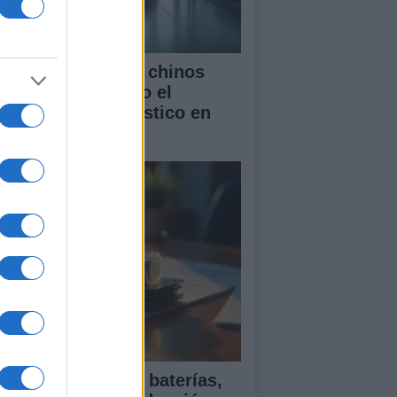
mo los vehículos chinos
tán transformando el
rcado automovilístico en
paña
ía para comparar baterías,