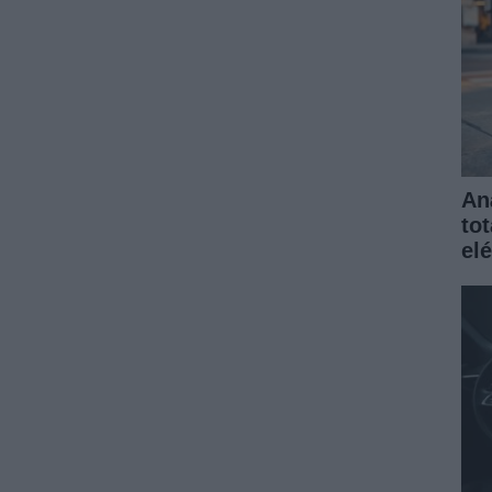
An
to
elé