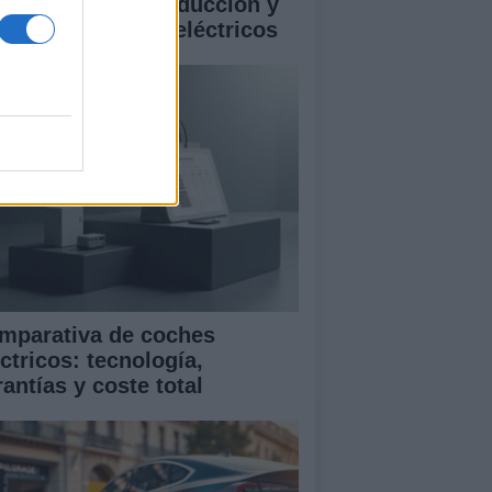
istencias a la conducción y
rantía en coches eléctricos
mparativa de coches
ctricos: tecnología,
antías y coste total