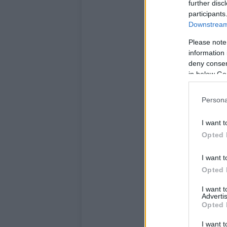
further disc
participants
Downstream 
Please note
information 
deny consent
in below Go
Persona
I want t
Opted 
I want t
Opted 
I want 
Advertis
Opted 
I want t