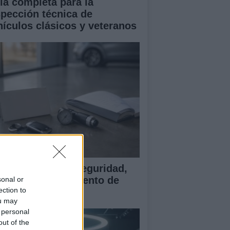
ía completa para la
spección técnica de
hículos clásicos y veteranos
ía para evaluar seguridad,
rantía y equipamiento de
sonal or
ection to
ches chinos
ou may
 personal
out of the