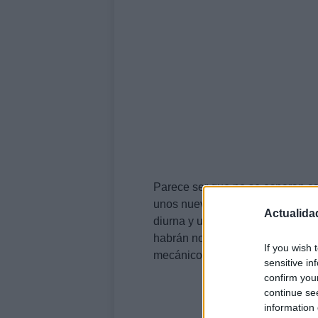
Parece ser que no se esperan ca
unos nuevos paragolpes, nuevas 
Actualida
diurna y una nueva gama de llant
habrán novedades y mejoras en 
If you wish 
mecánicos.
sensitive in
confirm you
continue se
information 