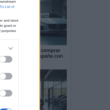
 downstream
B’s List of
er and store
to grant or
ed purposes
ía definitiva para comprar
ches chinos en España con
guridad