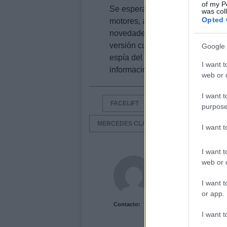
of my P
Se espera que los ingenieros d
was col
Opted 
motores, además de reducir la c
novedades que se esperan para
versión cupé y otra más que prob
Google 
espía del
Mercedes
Clase
C
Es
I want t
información sobre la marca
Mer
web or d
I want t
FACELIFT
FOTOS ESPÍA
IM
purpose
MERCEDES CLASE C
I want 
I want t
Acutalidad.es Uni
web or d
I want t
or app.
Contacto:
I want t