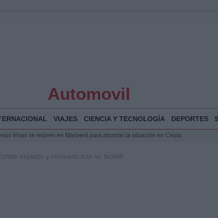
Automovil
TERNACIONAL
VIAJES
CIENCIA Y TECNOLOGÍA
DEPORTES
Jesús Vivas se reúnen en Marivent para abordar la situación en Ceuta
puesta del Gobierno ante la crisis migratoria en Ceuta
tate espiado y recreado tras su facelift
espalda a Ceuta ante la presión migratoria y la falta de respuesta del Gobierno