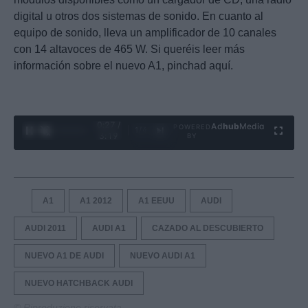
digital u otros dos sistemas de sonido. En cuanto al
equipo de sonido, lleva un amplificador de 10 canales
con 14 altavoces de 465 W. Si queréis leer más
información sobre el nuevo A1, pinchad aquí.
0:28 /
Ad
hub
Media
POWERED
1
/
4
3:19
BY
A1
A1 2012
A1 EEUU
AUDI
AUDI 2011
AUDI A1
CAZADO AL DESCUBIERTO
NUEVO A1 DE AUDI
NUEVO AUDI A1
NUEVO HATCHBACK AUDI
© Riproduzione riservata