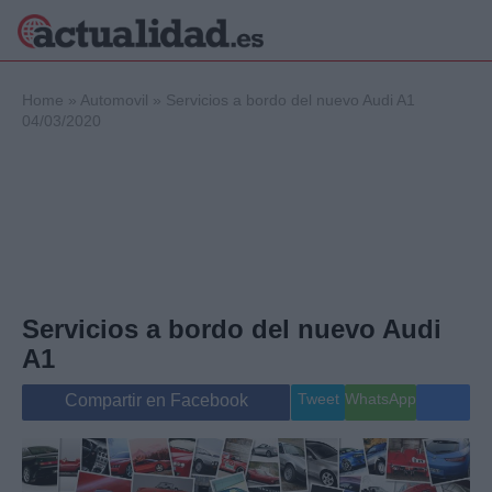
×
Home
»
Automovil
»
Servicios a bordo del nuevo Audi A1
04/03/2020
Política
Ciencia y
Tecnología
Crónica
Deportes
Economía
Servicios a bordo del nuevo Audi
Salud y Bienestar
Internacional
A1
Gente
Viajes
Tweet
WhatsApp
Compartir en Facebook
Musica