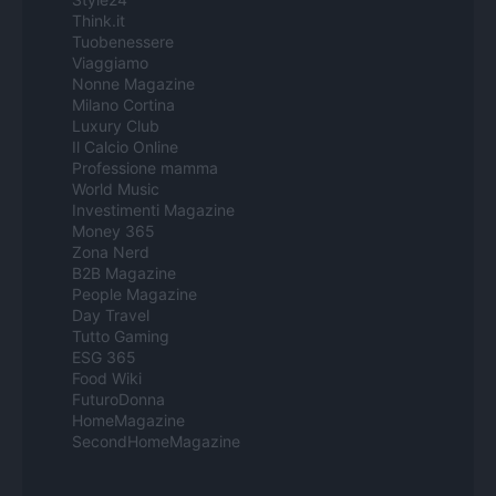
Think.it
Tuobenessere
Viaggiamo
Nonne Magazine
Milano Cortina
Luxury Club
Il Calcio Online
Professione mamma
World Music
Investimenti Magazine
Money 365
Zona Nerd
B2B Magazine
People Magazine
Day Travel
Tutto Gaming
ESG 365
Food Wiki
FuturoDonna
HomeMagazine
SecondHomeMagazine