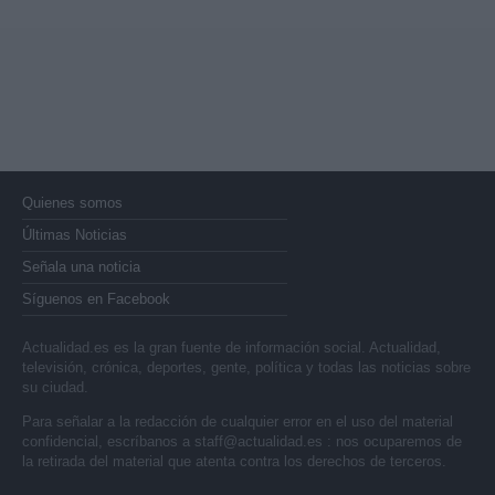
Quienes somos
Últimas Noticias
Señala una noticia
Síguenos en Facebook
Actualidad.es es la gran fuente de información social. Actualidad,
televisión, crónica, deportes, gente, política y todas las noticias sobre
su ciudad.
Para señalar a la redacción de cualquier error en el uso del material
confidencial, escríbanos a
staff@actualidad.es
: nos ocuparemos de
la retirada del material que atenta contra los derechos de terceros.