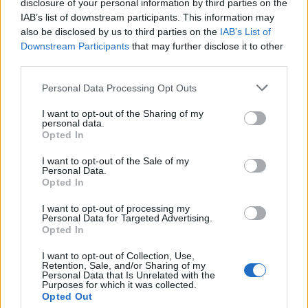
disclosure of your personal information by third parties on the
IAB’s list of downstream participants. This information may
also be disclosed by us to third parties on the
IAB’s List of
Compra tu coche de segunda mano en
Downstream Participants
that may further disclose it to other
Heycar
third parties.
¿Estás pensando en renovar tu coche? Apostar por…
Please note that this website/app uses one or more Google
Personal Data Processing Opt Outs
services and may gather and store information including but
not limited to your visit or usage behaviour. You may click to
I want to opt-out of the Sharing of my
AUTOMOVIL
personal data.
grant or deny consent to Google and its third-party tags to
Opted In
use your data for below specified purposes in below Google
consent section.
I want to opt-out of the Sale of my
Personal Data.
Opted In
I want to opt-out of processing my
Personal Data for Targeted Advertising.
Opted In
I want to opt-out of Collection, Use,
Retention, Sale, and/or Sharing of my
Personal Data that Is Unrelated with the
Purposes for which it was collected.
Los coches más buscados
Opted Out