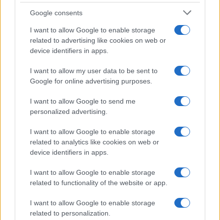
Con el objetivo de determinar cuáles son…
Google consents
I want to allow Google to enable storage
AUTOMOVIL
related to advertising like cookies on web or
device identifiers in apps.
I want to allow my user data to be sent to
Google for online advertising purposes.
I want to allow Google to send me
personalized advertising.
I want to allow Google to enable storage
related to analytics like cookies on web or
Las 100 mujeres que están transformando
device identifiers in apps.
la industria automotriz en 2025
I want to allow Google to enable storage
Un vistazo a las mujeres que marcan la…
related to functionality of the website or app.
I want to allow Google to enable storage
AUTOMOVIL
related to personalization.