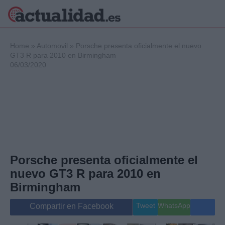
×
Home
»
Automovil
»
Porsche presenta oficialmente el nuevo
GT3 R para 2010 en Birmingham
06/03/2020
Política
Ciencia y
Tecnología
Crónica
Deportes
Economía
Salud y Bienestar
Porsche presenta oficialmente el
Internacional
nuevo GT3 R para 2010 en
Gente
Viajes
Birmingham
Musica
Tweet
WhatsApp
Compartir en Facebook