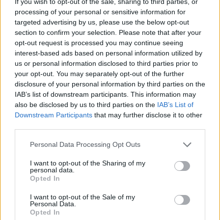
If you wish to opt-out of the sale, sharing to third parties, or
transformando el mercado automovilístico
processing of your personal or sensitive information for
en España
targeted advertising by us, please use the below opt-out
section to confirm your selection. Please note that after your
Los coches chinos están dominando el mercado español…
opt-out request is processed you may continue seeing
interest-based ads based on personal information utilized by
us or personal information disclosed to third parties prior to
AUTOMOVIL
your opt-out. You may separately opt-out of the further
disclosure of your personal information by third parties on the
IAB’s list of downstream participants. This information may
also be disclosed by us to third parties on the
IAB’s List of
Downstream Participants
that may further disclose it to other
third parties.
Please note that this website/app uses one or more Google
Personal Data Processing Opt Outs
services and may gather and store information including but
not limited to your visit or usage behaviour. You may click to
I want to opt-out of the Sharing of my
personal data.
grant or deny consent to Google and its third-party tags to
Opted In
use your data for below specified purposes in below Google
Los coches más buscados
consent section.
I want to opt-out of the Sale of my
Con el objetivo de determinar cuáles son…
Personal Data.
Opted In