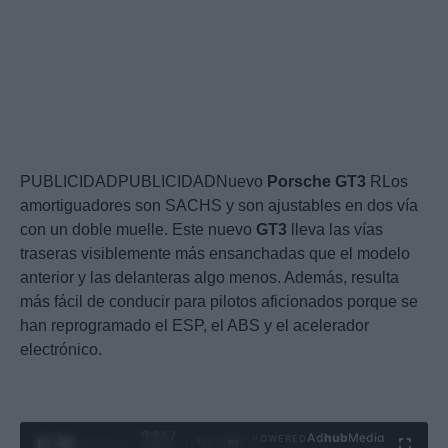
PUBLICIDADPUBLICIDADNuevo
Porsche
GT3
RLos
amortiguadores son SACHS y son ajustables en dos vía
con un doble muelle. Este nuevo
GT3
lleva las vías
traseras visiblemente más ensanchadas que el modelo
anterior y las delanteras algo menos. Además, resulta
más fácil de conducir para pilotos aficionados porque se
han reprogramado el ESP, el ABS y el acelerador
electrónico.
0:25 /
Ad
hub
Media
POWERED
1
/
4