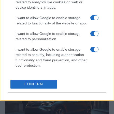
related to analytics like cookies on web or
device identifiers in apps.
I want to allow Google to enable storage
related to functionality of the website or app.
I want to allow Google to enable storage
related to personalization.
Guía definitiva para comprar coches
I want to allow Google to enable storage
chinos en España con seguridad
related to security, including authentication
functionality and fraud prevention, and other
Aprende a evaluar la calidad, seguridad y garantías…
user protection.
AUTOMOVIL
CONFIRM