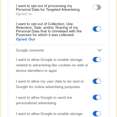
I want to opt-out of processing my
AUTOMOVIL
Personal Data for Targeted Advertising.
Opted In
I want to opt-out of Collection, Use,
Retention, Sale, and/or Sharing of my
Personal Data that Is Unrelated with the
Purposes for which it was collected.
Opted Out
Google consents
I want to allow Google to enable storage
related to advertising like cookies on web or
DGT: el 11 de mayo entran en vigor
device identifiers in apps.
nuevas velocidades
I want to allow my user data to be sent to
La DGT aprobó el año pasado un paquetes…
Google for online advertising purposes.
I want to allow Google to send me
AUTOMOVIL
personalized advertising.
I want to allow Google to enable storage