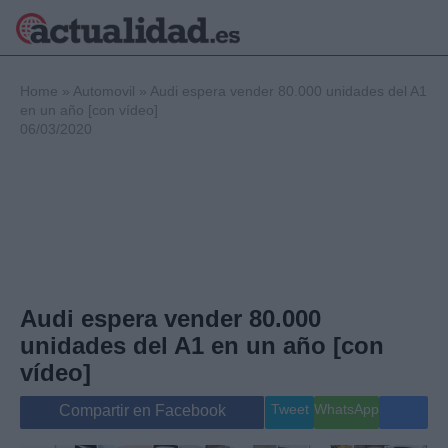
×
Home
»
Automovil
»
Audi espera vender 80.000 unidades del A1
en un año [con vídeo]
06/03/2020
Política
Ciencia y
Tecnología
Crónica
Deportes
Economía
Salud y Bienestar
Audi espera vender 80.000
Internacional
unidades del A1 en un año [con
Gente
Viajes
vídeo]
Musica
Tweet
WhatsApp
Compartir en Facebook