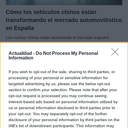
Cómo los vehículos chinos están
transformando el mercado automovilístico
en España
Los coches chinos están dominando el mercado español…
Actualidad -
Do Not Process My Personal
AUTOMOVIL
Information
If you wish to opt-out of the sale, sharing to third parties, or
processing of your personal or sensitive information for
targeted advertising by us, please use the below opt-out
section to confirm your selection. Please note that after your
opt-out request is processed you may continue seeing
interest-based ads based on personal information utilized by
us or personal information disclosed to third parties prior to
your opt-out. You may separately opt-out of the further
disclosure of your personal information by third parties on the
Los coches más buscados
IAB’s list of downstream participants. This information may