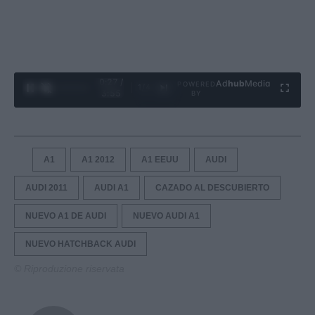
0:28 /
Ad
hub
Media
POWERED
1
/
4
3:55
BY
A1
A1 2012
A1 EEUU
AUDI
AUDI 2011
AUDI A1
CAZADO AL DESCUBIERTO
NUEVO A1 DE AUDI
NUEVO AUDI A1
NUEVO HATCHBACK AUDI
© Riproduzione riservata