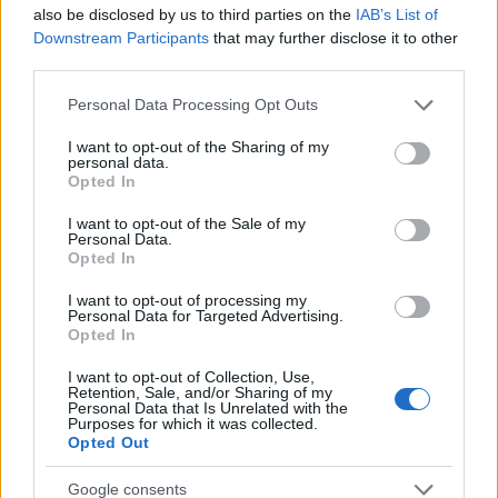
also be disclosed by us to third parties on the
IAB’s List of
Con el objetivo de determinar cuáles son…
Downstream Participants
that may further disclose it to other
third parties.
AUTOMOVIL
Please note that this website/app uses one or more Google
Personal Data Processing Opt Outs
services and may gather and store information including but
not limited to your visit or usage behaviour. You may click to
I want to opt-out of the Sharing of my
personal data.
grant or deny consent to Google and its third-party tags to
Opted In
use your data for below specified purposes in below Google
consent section.
I want to opt-out of the Sale of my
Personal Data.
Opted In
I want to opt-out of processing my
Personal Data for Targeted Advertising.
Opted In
Compra tu coche de segunda mano en
I want to opt-out of Collection, Use,
Heycar
Retention, Sale, and/or Sharing of my
Personal Data that Is Unrelated with the
Purposes for which it was collected.
¿Estás pensando en renovar tu coche? Apostar por…
Opted Out
Google consents
AUTOMOVIL