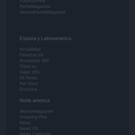
FuturoDonna
HomeMagazine
SecondHomeMagazine
Espana y Latinoamerica
Actualidad
Finanzas 24
Investindo 365
Think.es
Viajar 365
ES Newz
Pet Story
Encocina
Norte america
Womanmagazine
Investing Plus
Newz
Newz US
Newz California