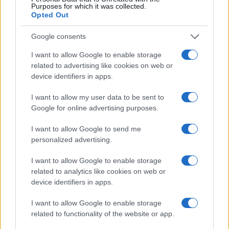
Purposes for which it was collected.
Opted Out
Los coches más buscados
Google consents
Con el objetivo de determinar cuáles son…
I want to allow Google to enable storage
related to advertising like cookies on web or
device identifiers in apps.
AUTOMOVIL
I want to allow my user data to be sent to
Google for online advertising purposes.
I want to allow Google to send me
personalized advertising.
I want to allow Google to enable storage
related to analytics like cookies on web or
device identifiers in apps.
Las 100 mujeres que están transformando
I want to allow Google to enable storage
related to functionality of the website or app.
la industria automotriz en 2025