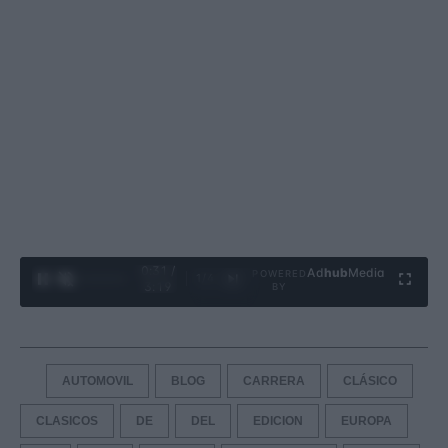
0:32 /
Ad
hub
Media
POWERED
1
/
4
3:19
BY
AUTOMOVIL
BLOG
CARRERA
CLÁSICO
CLASICOS
DE
DEL
EDICION
EUROPA