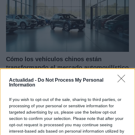
Cómo los vehículos chinos están
transformando el mercado automovilístico
en España
Actualidad -
Do Not Process My Personal
Information
Los coches chinos están dominando el mercado español…
If you wish to opt-out of the sale, sharing to third parties, or
AUTOMOVIL
processing of your personal or sensitive information for
targeted advertising by us, please use the below opt-out
section to confirm your selection. Please note that after your
opt-out request is processed you may continue seeing
interest-based ads based on personal information utilized by