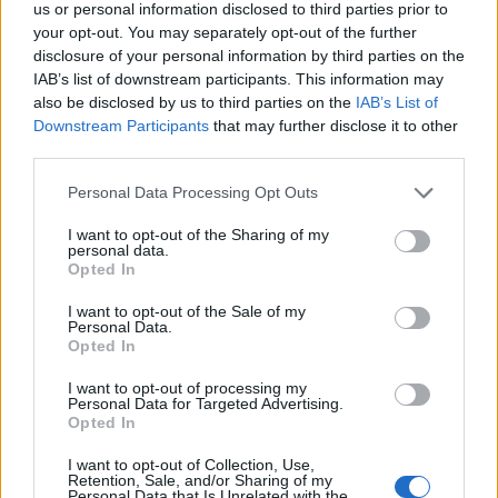
us or personal information disclosed to third parties prior to
your opt-out. You may separately opt-out of the further
disclosure of your personal information by third parties on the
IAB’s list of downstream participants. This information may
also be disclosed by us to third parties on the
IAB’s List of
Downstream Participants
that may further disclose it to other
third parties.
Compra tu coche de segunda mano en
Heycar
Please note that this website/app uses one or more Google
Personal Data Processing Opt Outs
services and may gather and store information including but
¿Estás pensando en renovar tu coche? Apostar por…
not limited to your visit or usage behaviour. You may click to
I want to opt-out of the Sharing of my
personal data.
grant or deny consent to Google and its third-party tags to
Opted In
use your data for below specified purposes in below Google
AUTOMOVIL
consent section.
I want to opt-out of the Sale of my
Personal Data.
Opted In
I want to opt-out of processing my
Personal Data for Targeted Advertising.
Opted In
I want to opt-out of Collection, Use,
Retention, Sale, and/or Sharing of my
Personal Data that Is Unrelated with the