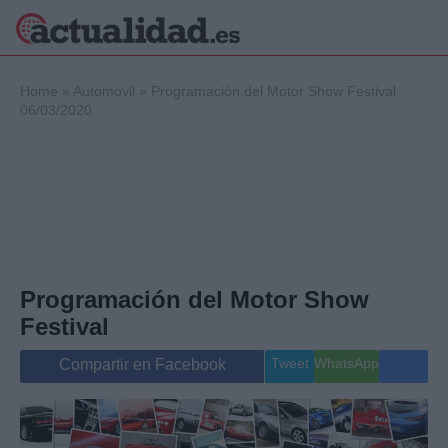
×
Home
»
Automovil
»
Programación del Motor Show Festival
06/03/2020
Política
Ciencia y
Tecnología
Crónica
Deportes
Economía
Programación del Motor Show
Salud y Bienestar
Internacional
Festival
Gente
Viajes
Tweet
WhatsApp
Compartir en Facebook
Musica