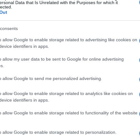
ersonal Data that Is Unrelated with the Purposes for which it
El Punto Classic 1.2 8v 60 CV Gasolina 3p cuesta
lected.
Out
unto 1.4 16v Sport 120 CV Gasolina T-Jet 3p puede
 cuanto a las novedades de producto, destaca la
Nuevo Sedici y un nuevo navegador Instat Nav con
consents
Gu
 y el
Fiat
Croma. Espero que puedan equipar el
as
o allow Google to enable storage related to advertising like cookies on
eMe que llevan en Italia, un día os los detallo en otro
ga
evice identifiers in apps.
o allow my user data to be sent to Google for online advertising
s.
© Riproduzione riservata
NTAS
VENTAS COCHES
to allow Google to send me personalized advertising.
o allow Google to enable storage related to analytics like cookies on
t
evice identifiers in apps.
o allow Google to enable storage related to functionality of the website
o allow Google to enable storage related to personalization.
Co