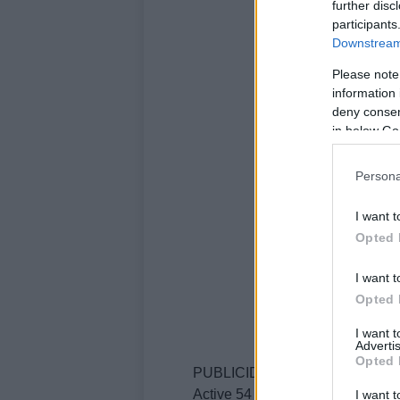
further disc
participants
Downstream 
Please note
information 
deny consent
in below Go
Persona
I want t
Opted 
I want t
Opted 
I want 
Advertis
Opted 
PUBLICIDADPUBLICIDADEntre otr
Active 54 CV gasolinas puede en
I want t