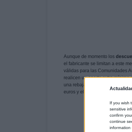
Aunque de momento los
descue
el fabricante se limitan a este m
válidas para las Comunidades A
realicen un aporte extra mínimo
una rebaja de 2.160 euros, el m
Actualida
euros y el más caro: 500 1.4 16v
If you wish 
sensitive in
confirm you
continue se
information 