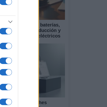
ía para comparar baterías,
istencias a la conducción y
rantía en coches eléctricos
mparativa de coches