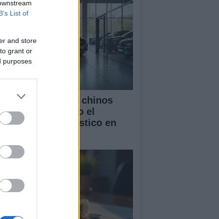
 downstream
B’s List of
er and store
to grant or
ed purposes
mo los vehículos chinos
tán transformando el
rcado automovilístico en
paña