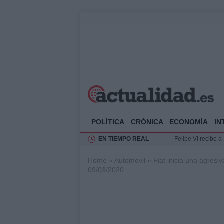
POLÍTICA
CRÓNICA
ECONOMÍA
IN
EN TIEMPO REAL
Felipe VI recibe 
Rehabilitación de 
Home
»
Automovil
»
Fiat inicia una agres
Impacto económico
09/03/2020
Ciclovía Nocturna