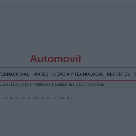
Automovil
TERNACIONAL
VIAJES
CIENCIA Y TECNOLOGÍA
DEPORTES
a Juan Jesús Vivas en Palma para analizar la situación en Ceuta
la Illa Plana: Menorca apuesta por el deporte náutico sostenible
iva campaña de descuentos en octubre
 y humanitario en Ceuta tras la llegada masiva de migrantes
 Bogotá 2026: fecha, recorrido y actividades especiales