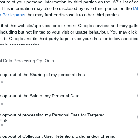
losure of your personal information by third parties on the IAB’s list of
. This information may also be disclosed by us to third parties on the
IA
Participants
that may further disclose it to other third parties.
 that this website/app uses one or more Google services and may gath
including but not limited to your visit or usage behaviour. You may click 
 to Google and its third-party tags to use your data for below specifi
ogle consent section.
l Data Processing Opt Outs
Có
es
o opt-out of the Sharing of my personal data.
me
In
Es
o opt-out of the Sale of my Personal Data.
In
to opt-out of processing my Personal Data for Targeted
ing.
In
os datos interesantes destaca que el Panda 1.1
contrarse ahora desde 5.790 € y el Punto 1.2 Active
o opt-out of Collection, Use, Retention, Sale, and/or Sharing