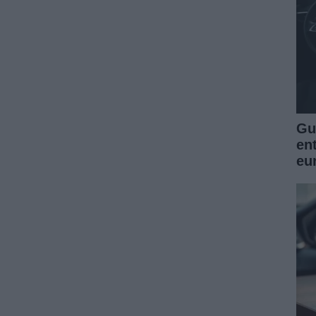
Guí
en
eu