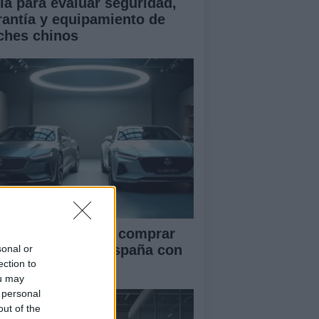
ía para evaluar seguridad,
rantía y equipamiento de
ches chinos
ía definitiva para comprar
ches chinos en España con
sonal or
ection to
guridad
ou may
 personal
out of the