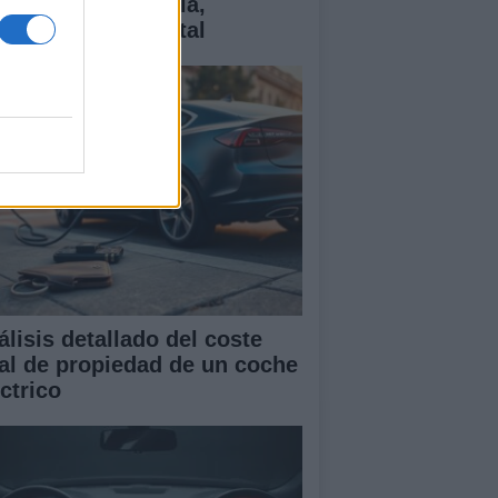
ctricos: tecnología,
antías y coste total
álisis detallado del coste
tal de propiedad de un coche
ctrico