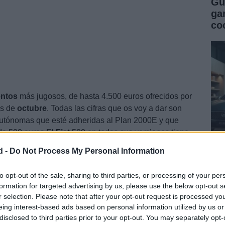
Gu
ga
co
ntos
más jugosos, de hasta 4.500 euros ofrecidos por
es de
octubre
. Todas las cifras que os voy a dar son
utónomas que esté adheridas al Plan 2000E y que
 de 500 euros.El
Fiat
500 en todas sus versiones tiene
ás barato: 500 1.2 8v 69 CV Pop, cuesta ahora 11.150
d -
Do Not Process My Personal Information
 100 CV by Diesel, sale por 17.150 euros.
Gu
co
to opt-out of the sale, sharing to third parties, or processing of your per
formation for targeted advertising by us, please use the below opt-out s
se
r selection. Please note that after your opt-out request is processed y
eing interest-based ads based on personal information utilized by us or
disclosed to third parties prior to your opt-out. You may separately opt-