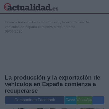
×
Home
»
Automovil
»
La producción y la exportación de
vehículos en España comienza a recuperarse
09/03/2020
Política
Ciencia y
Tecnología
Crónica
Deportes
Economía
Salud y Bienestar
La producción y la exportación de
Internacional
vehículos en España comienza a
Gente
Viajes
recuperarse
Musica
Tweet
WhatsApp
Compartir en Facebook