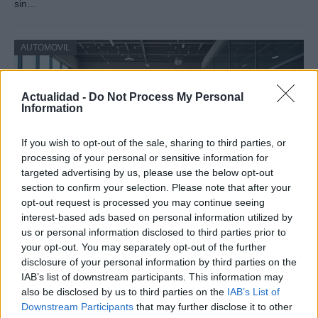
sin…
AUTOMOVIL
Actualidad -
Do Not Process My Personal
Information
If you wish to opt-out of the sale, sharing to third parties, or
processing of your personal or sensitive information for
targeted advertising by us, please use the below opt-out
section to confirm your selection. Please note that after your
opt-out request is processed you may continue seeing
interest-based ads based on personal information utilized by
Cómo los vehículos chinos están
us or personal information disclosed to third parties prior to
transformando el mercado automovilístico
your opt-out. You may separately opt-out of the further
en España
disclosure of your personal information by third parties on the
IAB’s list of downstream participants. This information may
Los coches chinos están dominando el mercado español…
also be disclosed by us to third parties on the
IAB’s List of
Downstream Participants
that may further disclose it to other