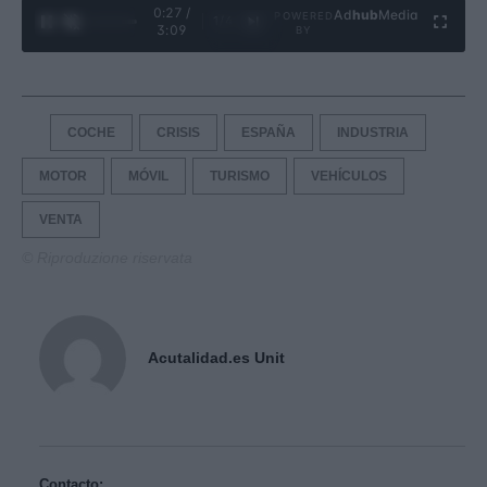
0:28 /
Ad
hub
Media
POWERED
1
/
4
3:09
BY
COCHE
CRISIS
ESPAÑA
INDUSTRIA
MOTOR
MÓVIL
TURISMO
VEHÍCULOS
VENTA
© Riproduzione riservata
Acutalidad.es Unit
Contacto: