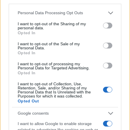
third parties.
AUTOMOVIL
Please note that this website/app uses one or more Google
Personal Data Processing Opt Outs
services and may gather and store information including but
not limited to your visit or usage behaviour. You may click to
I want to opt-out of the Sharing of my
personal data.
grant or deny consent to Google and its third-party tags to
Opted In
use your data for below specified purposes in below Google
consent section.
I want to opt-out of the Sale of my
Personal Data.
Opted In
I want to opt-out of processing my
Personal Data for Targeted Advertising.
Opted In
Compra tu coche de segunda mano en
Heycar
I want to opt-out of Collection, Use,
Retention, Sale, and/or Sharing of my
¿Estás pensando en renovar tu coche? Apostar por…
Personal Data that Is Unrelated with the
Purposes for which it was collected.
Opted Out
AUTOMOVIL
Google consents
I want to allow Google to enable storage
related to advertising like cookies on web or