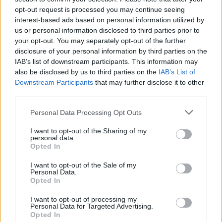
opt-out request is processed you may continue seeing
interest-based ads based on personal information utilized by
us or personal information disclosed to third parties prior to
your opt-out. You may separately opt-out of the further
disclosure of your personal information by third parties on the
IAB’s list of downstream participants. This information may
also be disclosed by us to third parties on the
IAB’s List of
Downstream Participants
that may further disclose it to other
third parties.
Cómo los vehículos chinos están
Please note that this website/app uses one or more Google
Personal Data Processing Opt Outs
services and may gather and store information including but
transformando el mercado automovilístico
not limited to your visit or usage behaviour. You may click to
I want to opt-out of the Sharing of my
en España
personal data.
grant or deny consent to Google and its third-party tags to
Opted In
use your data for below specified purposes in below Google
Los coches chinos están dominando el mercado español…
consent section.
I want to opt-out of the Sale of my
Personal Data.
Opted In
AUTOMOVIL
I want to opt-out of processing my
Personal Data for Targeted Advertising.
Opted In