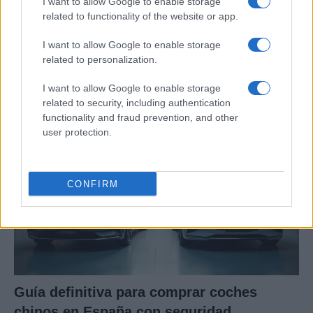
I want to allow Google to enable storage
related to functionality of the website or app.
I want to allow Google to enable storage
Los coches más buscados
related to personalization.
Con el objetivo de determinar cuáles son…
I want to allow Google to enable storage
related to security, including authentication
functionality and fraud prevention, and other
AUTOMOVIL
user protection.
CONFIRM
Guía definitiva para comprar coches
chinos en España con seguridad