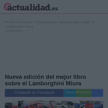
×
Home
»
Automovil
»
Nueva edición del mejor libro sobre el
Lamborghini Miura
11/03/2020
Política
Ciencia y
Tecnología
Crónica
Deportes
Economía
Salud y Bienestar
Nueva edición del mejor libro
Internacional
sobre el Lamborghini Miura
Gente
Viajes
Tweet
WhatsApp
Compartir en Facebook
Musica