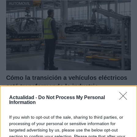
AUTOMOVIL
Cómo la transición a vehículos eléctricos
está transformando la industria
automotriz europea
Actualidad -
Do Not Process My Personal
Information
La industria automotriz europea enfrenta una transformación
sin…
If you wish to opt-out of the sale, sharing to third parties, or
processing of your personal or sensitive information for
targeted advertising by us, please use the below opt-out
AUTOMOVIL
section to confirm your selection. Please note that after your