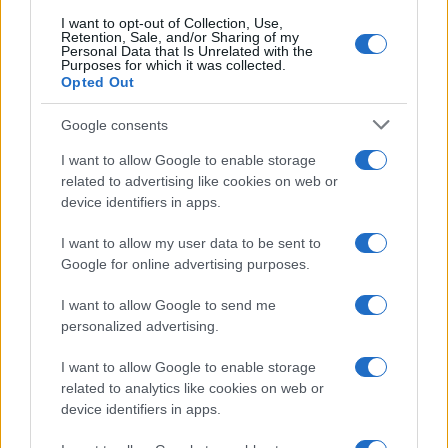
I want to opt-out of Collection, Use,
Retention, Sale, and/or Sharing of my
Personal Data that Is Unrelated with the
Purposes for which it was collected.
Opted Out
Google consents
I want to allow Google to enable storage
Compra tu coche de segunda mano en
related to advertising like cookies on web or
Heycar
device identifiers in apps.
¿Estás pensando en renovar tu coche? Apostar por…
I want to allow my user data to be sent to
Google for online advertising purposes.
AUTOMOVIL
I want to allow Google to send me
personalized advertising.
I want to allow Google to enable storage
related to analytics like cookies on web or
device identifiers in apps.