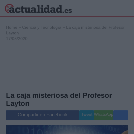
×
Home
»
Ciencia y Tecnología
»
La caja misteriosa del Profesor
Layton
17/05/2020
Política
Ciencia y
Tecnología
Crónica
Deportes
Economía
Salud y Bienestar
La caja misteriosa del Profesor
Internacional
Layton
Gente
Viajes
Tweet
WhatsApp
Compartir en Facebook
Musica