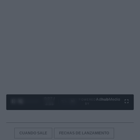
0:28 /
Ad
hub
Media
POWERED
1
/
4
3:55
BY
CUANDO SALE
FECHAS DE LANZAMIENTO