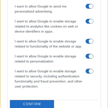
Un canadiense compra el primer mensaje de texto…
I want to allow Google to send me
personalized advertising.
CIENCIA Y TECNOLOGÍA
I want to allow Google to enable storage
related to analytics like cookies on web or
device identifiers in apps.
I want to allow Google to enable storage
related to functionality of the website or app.
I want to allow Google to enable storage
related to personalization.
I want to allow Google to enable storage
related to security, including authentication
Preview: Marvel Super Hero Squad, más
functionality and fraud prevention, and other
superhéroes para Nintendo Wii
user protection.
Los fans de Nintendo Wii y los superhéroes…
CONFIRM
CIENCIA Y TECNOLOGÍA