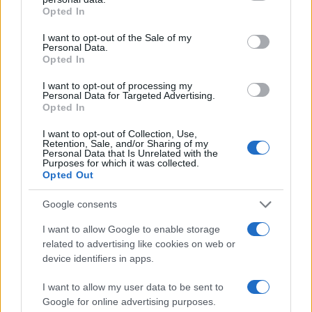
grant or deny consent to Google and its third-party tags to
Opted In
use your data for below specified purposes in below Google
Cómo elegir una carrera STEAM: perfiles
consent section.
I want to opt-out of the Sale of my
emergentes y competencias clave
Personal Data.
Opted In
Descubre cómo elegir la mejor opción en STEAM:…
I want to opt-out of processing my
Personal Data for Targeted Advertising.
Opted In
CIENCIA Y TECNOLOGÍA
I want to opt-out of Collection, Use,
Retention, Sale, and/or Sharing of my
Personal Data that Is Unrelated with the
Purposes for which it was collected.
Opted Out
Google consents
I want to allow Google to enable storage
related to advertising like cookies on web or
device identifiers in apps.
Un hombre compra el primer mensaje
I want to allow my user data to be sent to
SMS de la historia por 107.000 euros
Google for online advertising purposes.