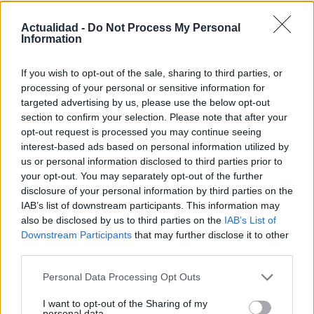
Actualidad -
Do Not Process My Personal
Information
If you wish to opt-out of the sale, sharing to third parties, or
Protocolos de seguridad ocular y
processing of your personal or sensitive information for
consejos para fotografiar eclipses solares
targeted advertising by us, please use the below opt-out
section to confirm your selection. Please note that after your
Un eclipse solar es un espectáculo natural que…
opt-out request is processed you may continue seeing
interest-based ads based on personal information utilized by
us or personal information disclosed to third parties prior to
CIENCIA Y TECNOLOGÍA
your opt-out. You may separately opt-out of the further
disclosure of your personal information by third parties on the
IAB’s list of downstream participants. This information may
also be disclosed by us to third parties on the
IAB’s List of
Downstream Participants
that may further disclose it to other
third parties.
Please note that this website/app uses one or more Google
Personal Data Processing Opt Outs
services and may gather and store information including but
not limited to your visit or usage behaviour. You may click to
I want to opt-out of the Sharing of my
personal data.