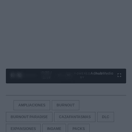
0:21 /
Ad
hub
Media
POWERED
1
/
4
3:19
BY
AMPLIACIONES
BURNOUT
BURNOUT PARADISE
CAZAFANTASMAS
DLC
EXPANSIONES
INGAME
PACKS