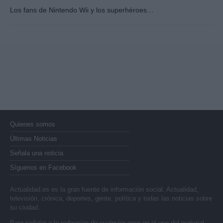
Los fans de Nintendo Wii y los superhéroes…
Quienes somos
Últimas Noticias
Señala una noticia
Síguenos en Facebook
Actualidad.es es la gran fuente de información social. Actualidad,
televisión, crónica, deportes, gente, política y todas las noticias sobre
su ciudad.
Para señalar a la redacción de cualquier error en el uso del material