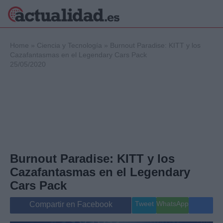
×
Home
»
Ciencia y Tecnología
»
Burnout Paradise: KITT y los
Cazafantasmas en el Legendary Cars Pack
25/05/2020
Política
Ciencia y
Tecnología
Crónica
Deportes
Economía
Salud y Bienestar
Burnout Paradise: KITT y los
Internacional
Cazafantasmas en el Legendary
Gente
Viajes
Cars Pack
Musica
Tweet
WhatsApp
Compartir en Facebook