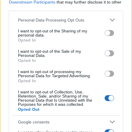
Ética en IA: marcos, riesgos y
Downstream Participants
that may further disclose it to other
third parties.
mitigaciones aplicadas
Please note that this website/app uses one or more Google
Personal Data Processing Opt Outs
La inteligencia artificial ética es fundamental para un…
services and may gather and store information including but
not limited to your visit or usage behaviour. You may click to
I want to opt-out of the Sharing of my
personal data.
grant or deny consent to Google and its third-party tags to
CIENCIA Y TECNOLOGÍA
Opted In
use your data for below specified purposes in below Google
consent section.
I want to opt-out of the Sale of my
Personal Data.
Opted In
I want to opt-out of processing my
Personal Data for Targeted Advertising.
Opted In
I want to opt-out of Collection, Use,
Retention, Sale, and/or Sharing of my
Personal Data that Is Unrelated with the
Purposes for which it was collected.
Protocolos de seguridad ocular y
Opted Out
consejos para fotografiar eclipses solares
Google consents
Un eclipse solar es un espectáculo natural que…