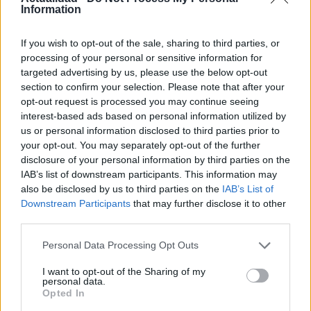
Information
Nuevo giro en el caso Yéremi Vargas:
If you wish to opt-out of the sale, sharing to third parties, or
desvelan el informe forense
processing of your personal or sensitive information for
targeted advertising by us, please use the below opt-out
El ‘caso Yéremi Vargas’, el niño desaparecido en 2007…
section to confirm your selection. Please note that after your
opt-out request is processed you may continue seeing
interest-based ads based on personal information utilized by
CRÓNICA
us or personal information disclosed to third parties prior to
your opt-out. You may separately opt-out of the further
disclosure of your personal information by third parties on the
IAB’s list of downstream participants. This information may
also be disclosed by us to third parties on the
IAB’s List of
Downstream Participants
that may further disclose it to other
third parties.
Please note that this website/app uses one or more Google
Personal Data Processing Opt Outs
services and may gather and store information including but
not limited to your visit or usage behaviour. You may click to
I want to opt-out of the Sharing of my
personal data.
grant or deny consent to Google and its third-party tags to
Cómo escribir crónicas culturales con
Opted In
use your data for below specified purposes in below Google
profundidad y rigor