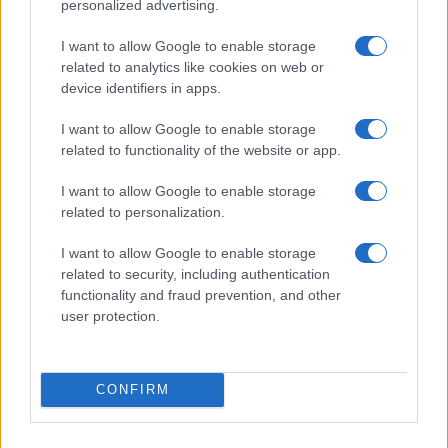
personalized advertising.
CRÓNICA
I want to allow Google to enable storage
related to analytics like cookies on web or
device identifiers in apps.
I want to allow Google to enable storage
related to functionality of the website or app.
I want to allow Google to enable storage
related to personalization.
I want to allow Google to enable storage
Curso de verano de la Universidad de La
related to security, including authentication
functionality and fraud prevention, and other
Rioja finaliza con celebración
user protection.
gastronómica
La Universidad de La Rioja despidió a 60…
CONFIRM
CRÓNICA