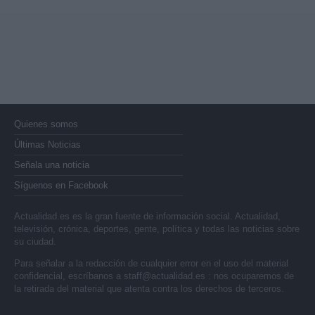
Quienes somos
Últimas Noticias
Señala una noticia
Síguenos en Facebook
Actualidad.es es la gran fuente de información social. Actualidad,
televisión, crónica, deportes, gente, política y todas las noticias sobre
su ciudad.
Para señalar a la redacción de cualquier error en el uso del material
confidencial, escríbanos a
staff@actualidad.es
: nos ocuparemos de
la retirada del material que atenta contra los derechos de terceros.