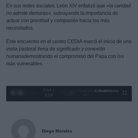
En sus redes sociales, León XIV enfatizó que «
la caridad
no admite demoras
«, subrayando la importancia de
actuar con prontitud y compasión hacia los más
necesitados.
Este encuentro en el centro CEDIA marcó el inicio de una
visita pastoral llena de
significado y conexión
humana
demostrando el compromiso del Papa con los
más vulnerables.
0:30 /
Ad
hub
Media
POWERED
1
/
4
3:09
BY
Diego Morales