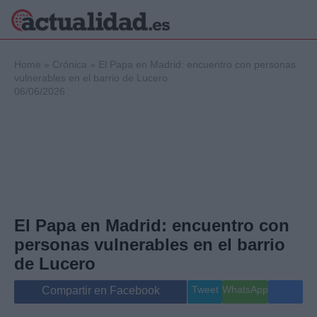
×
Home
»
Crónica
»
El Papa en Madrid: encuentro con personas
vulnerables en el barrio de Lucero
06/06/2026
Política
Ciencia y
Tecnología
Crónica
Deportes
Economía
Salud y Bienestar
El Papa en Madrid: encuentro con
Internacional
personas vulnerables en el barrio
Gente
Viajes
de Lucero
Musica
Tweet
WhatsApp
Compartir en Facebook