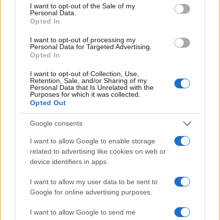
consent section.
I want to opt-out of the Sale of my
Personal Data.
Explora las técnicas esenciales para escribir crónicas
Opted In
culturales…
I want to opt-out of processing my
Personal Data for Targeted Advertising.
Opted In
CRÓNICA
I want to opt-out of Collection, Use,
Retention, Sale, and/or Sharing of my
Personal Data that Is Unrelated with the
Purposes for which it was collected.
Opted Out
Google consents
I want to allow Google to enable storage
related to advertising like cookies on web or
device identifiers in apps.
Tragedia en Santa Susanna: un bombero
I want to allow my user data to be sent to
fallece durante un incendio en un hotel
Google for online advertising purposes.
Un bombero de la Generalitat pierde la vida…
I want to allow Google to send me