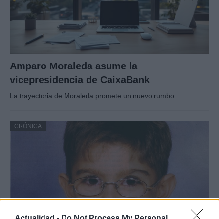
Amparo Moraleda asume la
vicepresidencia de CaixaBank
La trayectoria de Moraleda promete un nuevo rumbo…
CRÓNICA
Actualidad -
Do Not Process My Personal