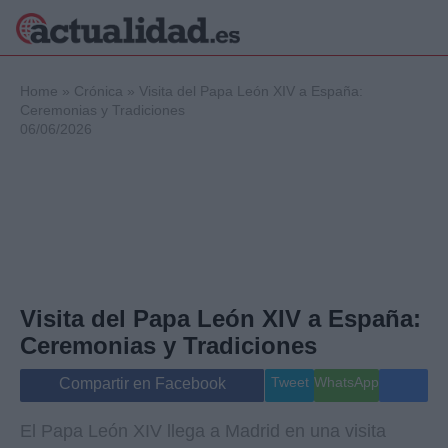
×
Home
»
Crónica
»
Visita del Papa León XIV a España:
Ceremonias y Tradiciones
06/06/2026
Política
Ciencia y
Tecnología
Crónica
Deportes
Economía
Salud y Bienestar
Visita del Papa León XIV a España:
Internacional
Ceremonias y Tradiciones
Gente
Viajes
Tweet
WhatsApp
Compartir en Facebook
Musica
El Papa León XIV llega a Madrid en una visita