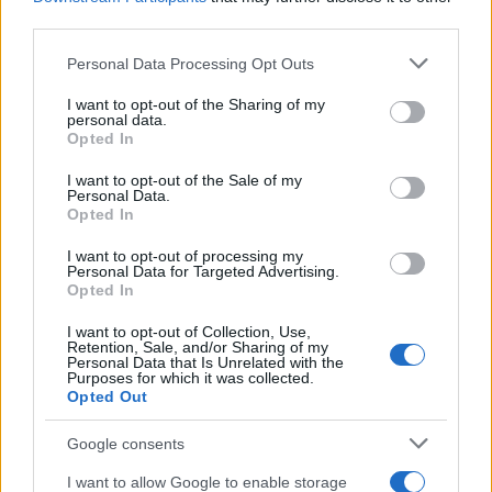
La trayectoria de Moraleda promete un nuevo rumbo…
third parties.
Please note that this website/app uses one or more Google
Personal Data Processing Opt Outs
CRÓNICA
services and may gather and store information including but
not limited to your visit or usage behaviour. You may click to
I want to opt-out of the Sharing of my
personal data.
grant or deny consent to Google and its third-party tags to
Opted In
use your data for below specified purposes in below Google
consent section.
I want to opt-out of the Sale of my
Personal Data.
Opted In
I want to opt-out of processing my
Personal Data for Targeted Advertising.
Opted In
I want to opt-out of Collection, Use,
Nuevo giro en el caso Yéremi Vargas:
Retention, Sale, and/or Sharing of my
Personal Data that Is Unrelated with the
desvelan el informe forense
Purposes for which it was collected.
Opted Out
El ‘caso Yéremi Vargas’, el niño desaparecido en 2007…
Google consents
CRÓNICA
I want to allow Google to enable storage