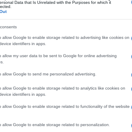
ersonal Data that Is Unrelated with the Purposes for which it
lected.
Out
Gu
to a través de
Movistar+
. Si te encuentras en el
consents
mo
a
VPN
para acceder a la transmisión. Servicios como
o allow Google to enable storage related to advertising like cookies on
ablecer una conexión segura y disfrutar del encuentro
evice identifiers in apps.
o allow my user data to be sent to Google for online advertising
s.
to allow Google to send me personalized advertising.
o allow Google to enable storage related to analytics like cookies on
evice identifiers in apps.
o allow Google to enable storage related to functionality of the website
VA
in
o allow Google to enable storage related to personalization.