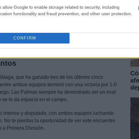
o allow Google to enable storage related to security, including
cation functionality and fraud prevention, and other user protection.
us últimos cinco partidos, con un balance de doce
tra. Su última victoria fue un contundente 2-0 contra el
CONFIRM
s Palmas ha tenido un rendimiento más irregular, con
errota en sus últimos cinco encuentros.
entos
Có
 Málaga, que ha ganado tres de los últimos cinco
af
 entre ambos equipos terminó con una victoria por 1-0
dep
argo, Las Palmas siempre ha demostrado ser un rival
 se le da espacio en el campo.
lo intenso y disputado, con ambos equipos luchando
n. No te pierdas la oportunidad de ver este encuentro
o a Primera División.