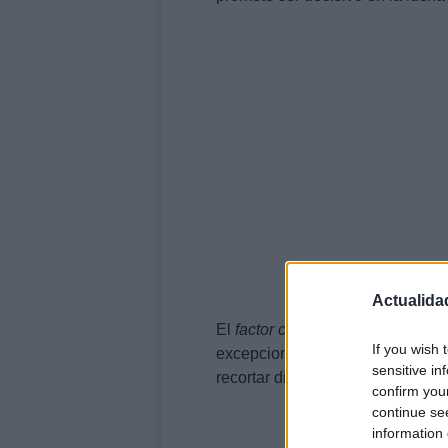
Actualida
El
factor campo
juega a favor de
If you wish 
excepcional. Por su parte, Las 
sensitive in
recortar distancias y mantener s
confirm you
continue se
information 