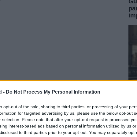
Gu
pa
im
d -
Do Not Process My Personal Information
Pu
l Málaga, que llega en un momento de forma
de
to opt-out of the sale, sharing to third parties, or processing of your per
Palmas buscará aprovechar cualquier error para
formation for targeted advertising by us, please use the below opt-out s
pr
us aspiraciones.
r selection. Please note that after your opt-out request is processed y
eing interest-based ads based on personal information utilized by us or
disclosed to third parties prior to your opt-out. You may separately opt-