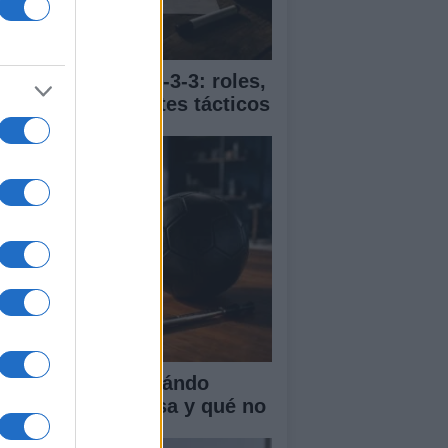
ía completa del 4-3-3: roles,
vimientos y ajustes tácticos
R en el fútbol: cuándo
terviene, qué revisa y qué no