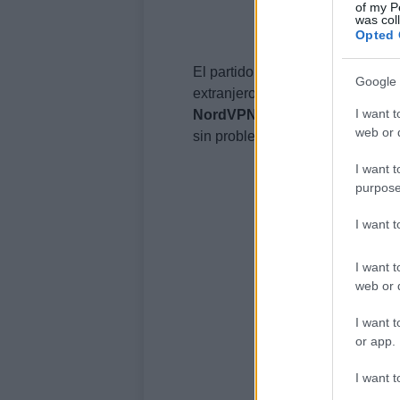
of my P
was col
Opted 
El partido se transmitirá en direc
Google 
extranjero, podrías necesitar un
I want t
NordVPN
pueden ayudarte a est
web or d
sin problemas.
I want t
purpose
I want 
I want t
web or d
I want t
or app.
I want t