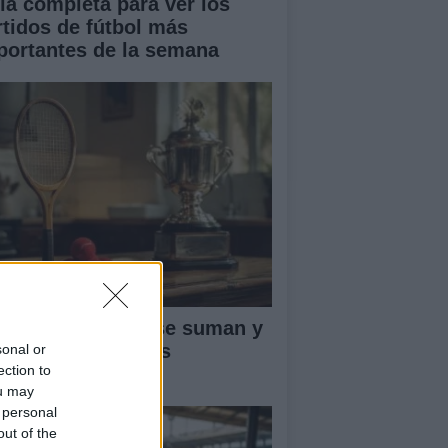
ía completa para ver los
rtidos de fútbol más
portantes de la semana
ntos ATP: cómo se suman y
fienden en el tenis
sonal or
ection to
ofesional
ou may
 personal
out of the