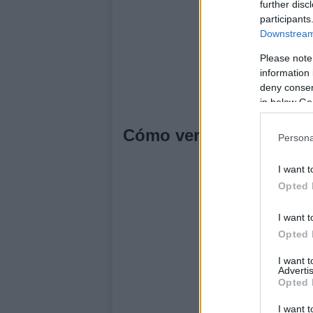
further disc
participants
Downstream 
Please note
information 
deny consent
in below Go
Cómo ver el partido en 
Persona
I want t
Opted 
I want t
Opted 
I want 
Advertis
Opted 
I want t