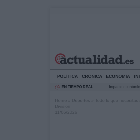
POLÍTICA
CRÓNICA
ECONOMÍA
IN
EN TIEMPO REAL
Impacto económico
La compra del átic
Home
»
Deportes
»
Todo lo que necesitas
Transformación de
División
Rehabilitación de 
11/06/2026