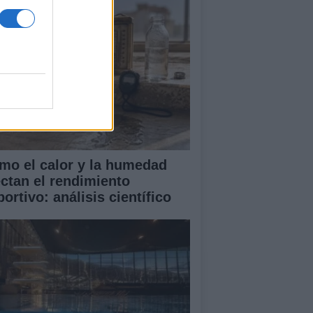
mo el calor y la humedad
ectan el rendimiento
ortivo: análisis científico