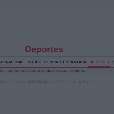
Deportes
TERNACIONAL
VIAJES
CIENCIA Y TECNOLOGÍA
DEPORTES
 y humanitario en Ceuta tras la llegada masiva de migrantes
o de Chamberí por 6,3 millones: detalles y controversias
 saber sobre el partido Málaga vs Las Palmas en la Segunda
l pabellón de la Expo de Zaragoza en centro sanitario clave
la Illa Plana: Menorca apuesta por el deporte náutico sostenible