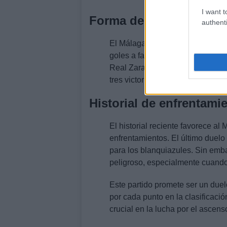
I want t
Forma de los equipos
authenti
El Málaga ha ganado cuatro de s
goles a favor y solo cinco en con
Real Zaragoza. Por otro lado, La
tres victorias, un empate y una d
Historial de enfrentami
El historial reciente favorece al
enfrentamientos. El último duelo
para los blanquiazules. Sin emb
peligroso, especialmente cuando
Este partido promete ser un due
por cada punto en la clasificació
crucial en la lucha por el ascens