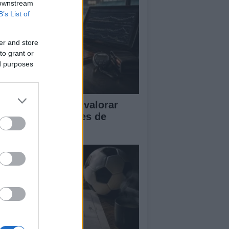
 downstream
B’s List of
er and store
to grant or
ed purposes
tricas clave para valorar
istosos y sesiones de
trenamiento