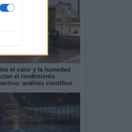
mo el calor y la humedad
ectan el rendimiento
ortivo: análisis científico