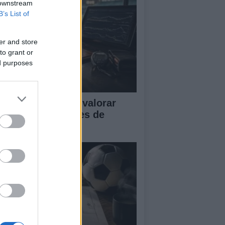
 downstream
B’s List of
er and store
to grant or
ed purposes
tricas clave para valorar
istosos y sesiones de
trenamiento