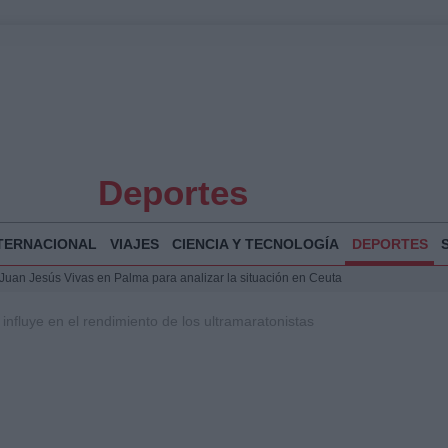
Deportes
TERNACIONAL
VIAJES
CIENCIA Y TECNOLOGÍA
DEPORTES
a Juan Jesús Vivas en Palma para analizar la situación en Ceuta
la Illa Plana: Menorca apuesta por el deporte náutico sostenible
influye en el rendimiento de los ultramaratonistas
 y humanitario en Ceuta tras la llegada masiva de migrantes
o de Chamberí por 6,3 millones: detalles y controversias
 Bogotá 2026: fecha, recorrido y actividades especiales