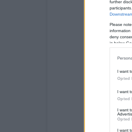
further disc
participants
Downstream 
Please note
information 
deny consent
in below Go
Persona
I want t
Opted 
I want t
Opted 
I want 
Advertis
Opted 
I want t