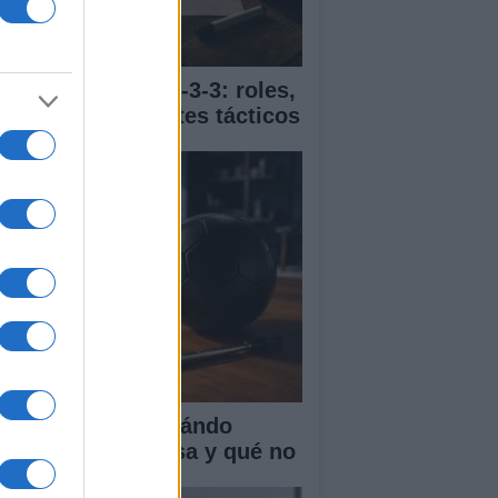
ía completa del 4-3-3: roles,
vimientos y ajustes tácticos
R en el fútbol: cuándo
terviene, qué revisa y qué no