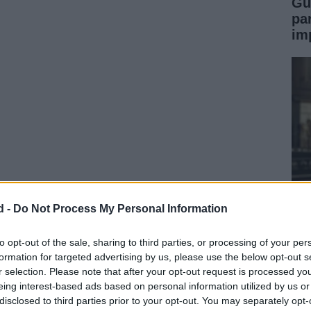
Gu
pa
im
póloga biológica Alison Murray
de la
Universidad
d -
Do Not Process My Personal Information
 44 atletas (15 mujeres y 29 hombres) que
Pu
bas más exigentes del mundo: la
Al Andalus Ultimate
de
to opt-out of the sale, sharing to third parties, or processing of your per
150
en la Laponia finlandesa.
formation for targeted advertising by us, please use the below opt-out s
pr
r selection. Please note that after your opt-out request is processed y
eing interest-based ads based on personal information utilized by us or
disclosed to third parties prior to your opt-out. You may separately opt-