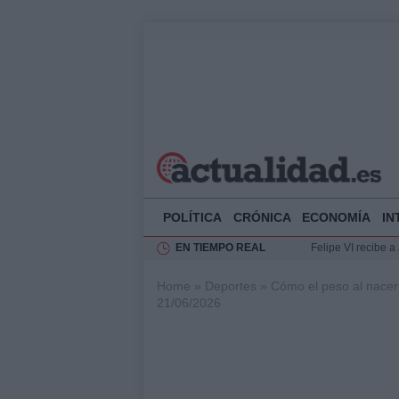
POLÍTICA
CRÓNICA
ECONOMÍA
IN
EN TIEMPO REAL
Felipe VI recibe 
Rehabilitación de 
Home
»
Deportes
»
Cómo el peso al nacer 
Impacto económico
21/06/2026
La compra del átic
Ciclovía Nocturna