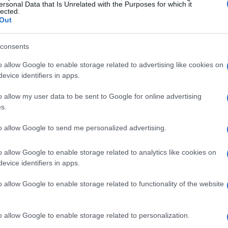
ersonal Data that Is Unrelated with the Purposes for which it
lected.
o al nacer y la resistencia renal
Out
 en el
daño renal
sufrido durante estas pruebas
Gu
consents
o al nacer. Durante el desarrollo fetal, los riñones
mo
encargadas de filtrar la sangre y eliminar desechos.
o allow Google to enable storage related to advertising like cookies on
r de las 36 semanas de gestación, por lo que el
evice identifiers in apps.
 nace una persona determina su capacidad renal de
o allow my user data to be sent to Google for online advertising
s.
to allow Google to send me personalized advertising.
o allow Google to enable storage related to analytics like cookies on
evice identifiers in apps.
o allow Google to enable storage related to functionality of the website
VA
in
o allow Google to enable storage related to personalization.