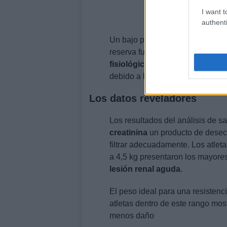
I want t
authenti
Un bajo peso al nacer suele ind
reserva funcional renal. Durante
fisiológico severo
con una reduc
debido a la deshidratación y la 
Los datos reveladores
Los resultados del análisis de s
creatinina
un producto de desec
filtrar adecuadamente. Los atleta
a 4,5 kg presentaron los mayores
lesión renal aguda
.
El peso ideal para una resistenci
atletas dentro de este rango mos
menos daño