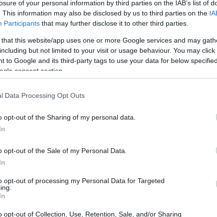
losure of your personal information by third parties on the IAB’s list of
. This information may also be disclosed by us to third parties on the
IA
Participants
that may further disclose it to other third parties.
 that this website/app uses one or more Google services and may gath
including but not limited to your visit or usage behaviour. You may click 
 to Google and its third-party tags to use your data for below specifi
ogle consent section.
erminan gastando más de lo previsto o eligiendo
l Data Processing Opt Outs
 necesidades reales. Aquí se explora cómo evitar estos
Gu
mú
o opt-out of the Sharing of my personal data.
de
In
ecciones principales: priorización del cartel, logística y
l para evitar compras impulsivas.
o opt-out of the Sale of my Personal Data.
In
to opt-out of processing my Personal Data for Targeted
ás importantes a la hora de elegir un festival. Sin
ing.
In
antidad de artistas, sino de la calidad y diversidad del
os artistas que realmente interesan y que justifican la
o opt-out of Collection, Use, Retention, Sale, and/or Sharing