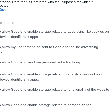
ersonal Data that Is Unrelated with the Purposes for which it
lected.
Out
La 
consents
mú
te
o allow Google to enable storage related to advertising like cookies on
evice identifiers in apps.
o allow my user data to be sent to Google for online advertising
s.
to allow Google to send me personalized advertising.
o allow Google to enable storage related to analytics like cookies on
evice identifiers in apps.
ad
. No todos los festivales ofrecen la misma facilidad
o allow Google to enable storage related to functionality of the website
. Algunos tienen escenarios más accesibles, mejor
 Evaluar estos aspectos puede marcar la diferencia
De
y una frustrante.
o allow Google to enable storage related to personalization.
mú