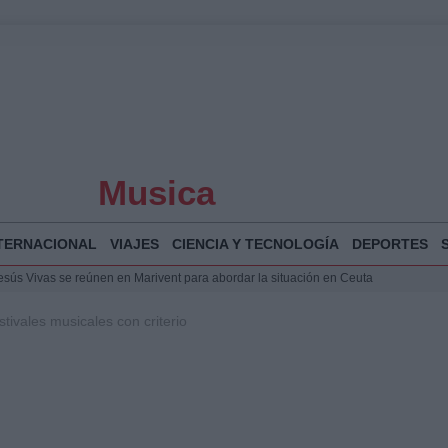
Musica
TERNACIONAL
VIAJES
CIENCIA Y TECNOLOGÍA
DEPORTES
Jesús Vivas se reúnen en Marivent para abordar la situación en Ceuta
puesta del Gobierno ante la crisis migratoria en Ceuta
tivales musicales con criterio
espalda a Ceuta ante la presión migratoria y la falta de respuesta del Gobierno