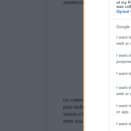
of my P
asistencia al evento.
was col
Opted 
Google 
I want t
web or d
I want t
purpose
I want 
I want t
web or d
Un criterio útil es la
accesibilid
I want t
para disfrutar de los conciertos
or app.
sonido o horarios más flexibles.
entre una experiencia agradable 
I want t