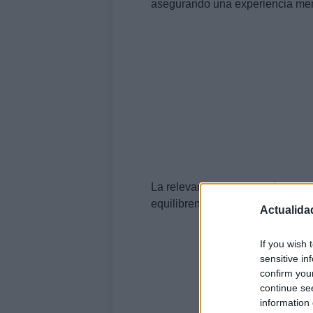
asegurando una experiencia mem
La relevancia de esta guía radi
equilibren las expectativas con l
Actualida
If you wish 
sensitive in
confirm you
continue se
information 