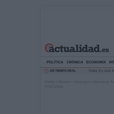
POLÍTICA
CRÓNICA
ECONOMÍA
IN
EN TIEMPO REAL
Felipe VI y Juan 
Análisis de la res
Home
»
Musica
»
Guía para seleccionar fes
El Rey de España r
07/07/2026