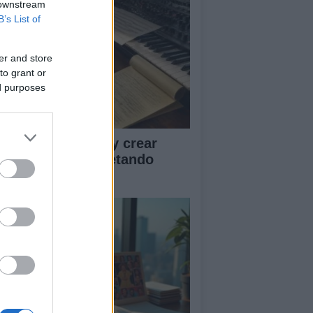
 downstream
B’s List of
er and store
to grant or
ed purposes
ía para disfrutar y crear
sica con IA respetando
rechos y créditos