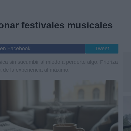
onar festivales musicales
 en Facebook
Tweet
ica sin sucumbir al miedo a perderte algo. Prioriza
a de la experiencia al máximo.