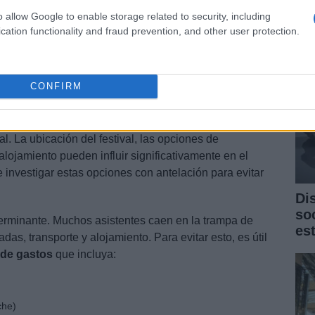
st
factor clave. Festivales que implementan prácticas
o allow Google to enable storage related to security, including
e plásticos o la compensación de emisiones de
cation functionality and fraud prevention, and other user protection.
vos para quienes valoran el impacto ambiental.
beneficia al planeta, sino que también puede mejorar la
CONFIRM
o
al. La ubicación del festival, las opciones de
 alojamiento pueden influir significativamente en el
e investigar estas opciones con antelación para evitar
Di
so
terminante. Muchos asistentes caen en la trampa de
es
das, transporte y alojamiento. Para evitar esto, es útil
 de gastos
que incluya:
che)