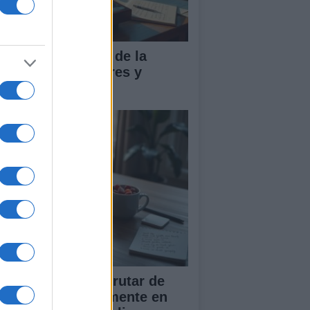
influencia global de la
sica pop en valores y
ndencias
scubre cómo disfrutar de
sica gratis legalmente en