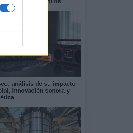
reaming y radio online
sco: análisis de su impacto
cial, innovación sonora y
tética