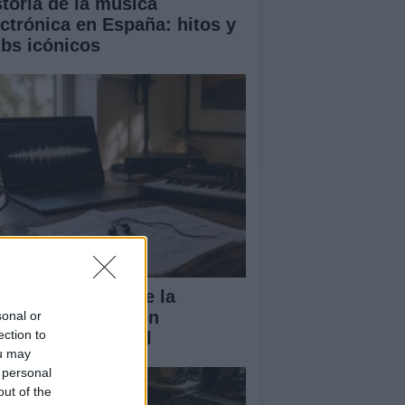
storia de la música
ectrónica en España: hitos y
ubs icónicos
ía completa sobre la
eación musical con
sonal or
ection to
eligencia artificial
ou may
 personal
out of the