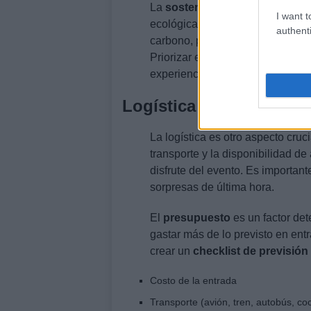
La
sostenibilidad
también es un 
I want t
ecológicas, como la reducción d
authenti
carbono, pueden ser más atracti
Priorizar estos eventos no solo 
experiencia general.
Logística y presupuest
La logística es otro aspecto cruci
transporte y la disponibilidad de
disfrute del evento. Es important
sorpresas de última hora.
El
presupuesto
es un factor de
gastar más de lo previsto en entra
crear un
checklist de previsión
Costo de la entrada
Transporte (avión, tren, autobús, co