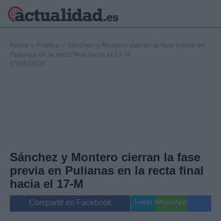
×
Home
»
Política
»
Sánchez y Montero cierran la fase previa en
Pulianas en la recta final hacia el 17-M
13/05/2026
Política
Ciencia y
Tecnología
Crónica
Deportes
Economía
Salud y Bienestar
Sánchez y Montero cierran la fase
Internacional
previa en Pulianas en la recta final
Gente
Viajes
hacia el 17-M
Musica
Tweet
WhatsApp
Compartir en Facebook