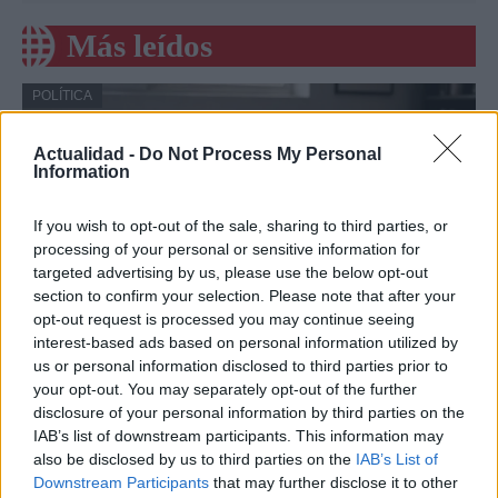
Más leídos
POLÍTICA
Actualidad -
Do Not Process My Personal
Information
If you wish to opt-out of the sale, sharing to third parties, or
processing of your personal or sensitive information for
targeted advertising by us, please use the below opt-out
section to confirm your selection. Please note that after your
opt-out request is processed you may continue seeing
interest-based ads based on personal information utilized by
Cómo la política internacional de Trump
us or personal information disclosed to third parties prior to
your opt-out. You may separately opt-out of the further
está cambiando las posturas de sus
disclosure of your personal information by third parties on the
seguidores más cercanos
IAB’s list of downstream participants. This information may
also be disclosed by us to third parties on the
IAB’s List of
La política exterior de Donald Trump, especialmente en…
Downstream Participants
that may further disclose it to other