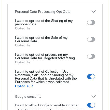
third parties.
POLÍTICA
Please note that this website/app uses one or more Google
Personal Data Processing Opt Outs
services and may gather and store information including but
not limited to your visit or usage behaviour. You may click to
I want to opt-out of the Sharing of my
personal data.
grant or deny consent to Google and its third-party tags to
Opted In
use your data for below specified purposes in below Google
consent section.
I want to opt-out of the Sale of my
Personal Data.
Opted In
I want to opt-out of processing my
Personal Data for Targeted Advertising.
Opted In
Análisis de la crisis migratoria en Ceuta y
I want to opt-out of Collection, Use,
las críticas internacionales a Pedro
Retention, Sale, and/or Sharing of my
Personal Data that Is Unrelated with the
Sánchez
Purposes for which it was collected.
Opted Out
La crisis migratoria en Ceuta ha generado fuertes…
Google consents
POLÍTICA
I want to allow Google to enable storage