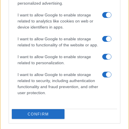
personalized advertising.
las críticas internacionales a Pedro
Sánchez
I want to allow Google to enable storage
related to analytics like cookies on web or
La crisis migratoria en Ceuta ha generado fuertes…
device identifiers in apps.
I want to allow Google to enable storage
POLÍTICA
related to functionality of the website or app.
I want to allow Google to enable storage
related to personalization.
I want to allow Google to enable storage
related to security, including authentication
functionality and fraud prevention, and other
user protection.
El impacto de la iniciativa de Gabriel
CONFIRM
Rufián en el panorama político español
Gabriel Rufián ha logrado captar la atención mediática…