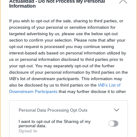
gastado con mapas dibujados a mano.
Actualidad -
Do Not Process My Personal
Information
Contacto:
If you wish to opt-out of the sale, sharing to third parties, or
processing of your personal or sensitive information for
targeted advertising by us, please use the below opt-out
ARTÍCULO ANTERIOR
section to confirm your selection. Please note that after your
ARTÍCULO SIGUIENTE
opt-out request is processed you may continue seeing
interest-based ads based on personal information utilized by
us or personal information disclosed to third parties prior to
Más leídos
your opt-out. You may separately opt-out of the further
disclosure of your personal information by third parties on the
POLÍTICA
IAB’s list of downstream participants. This information may
also be disclosed by us to third parties on the
IAB’s List of
Downstream Participants
that may further disclose it to other
third parties.
Please note that this website/app uses one or more Google
Personal Data Processing Opt Outs
services and may gather and store information including but
not limited to your visit or usage behaviour. You may click to
I want to opt-out of the Sharing of my
personal data.
grant or deny consent to Google and its third-party tags to
Opted In
use your data for below specified purposes in below Google