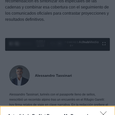
recomendación es sintonizar los especiales de las
cadenas y combinar esa cobertura con el seguimiento de
los comunicados oficiales para contrastar proyecciones y
resultados definitivos.
0:06 /
Ad
hub
Media
POWERED
1
/
4
3:19
BY
Alessandro Tassinari
Alessandro Tassinari, turinés con el pasaporte lleno de sellos,
reescribió un recorrido alpino tras un encuentro en el Rifugio Garelli:
hoy firma relatos de viaje en clave narrativa. En la redacción prefiere el
longform, defiende la atención al paisaje y conserva un cuaderno