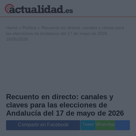
×
Home
»
Política
»
Recuento en directo: canales y claves para
las elecciones de Andalucía del 17 de mayo de 2026
16/05/2026
Política
Ciencia y
Tecnología
Crónica
Deportes
Economía
Salud y Bienestar
Recuento en directo: canales y
Internacional
claves para las elecciones de
Gente
Viajes
Andalucía del 17 de mayo de 2026
Musica
Tweet
WhatsApp
Compartir en Facebook