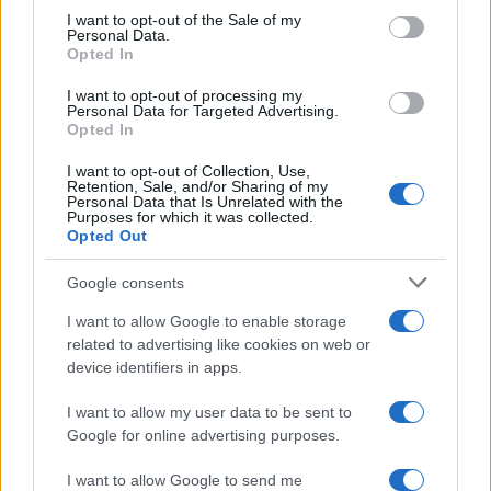
consent section.
I want to opt-out of the Sale of my
Personal Data.
Cómo la política internacional de Trump
Opted In
está cambiando las posturas de sus
I want to opt-out of processing my
seguidores más cercanos
Personal Data for Targeted Advertising.
Opted In
La política exterior de Donald Trump, especialmente en…
I want to opt-out of Collection, Use,
Retention, Sale, and/or Sharing of my
Personal Data that Is Unrelated with the
POLÍTICA
Purposes for which it was collected.
Opted Out
Google consents
I want to allow Google to enable storage
related to advertising like cookies on web or
device identifiers in apps.
I want to allow my user data to be sent to
Google for online advertising purposes.
Análisis de la crisis migratoria en Ceuta y
I want to allow Google to send me