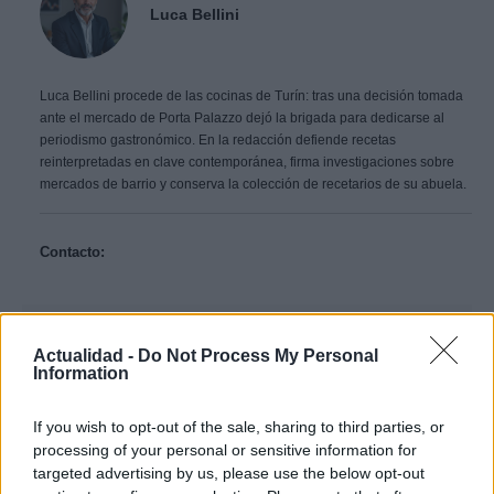
Luca Bellini
Luca Bellini procede de las cocinas de Turín: tras una decisión tomada
ante el mercado de Porta Palazzo dejó la brigada para dedicarse al
periodismo gastronómico. En la redacción defiende recetas
reinterpretadas en clave contemporánea, firma investigaciones sobre
mercados de barrio y conserva la colección de recetarios de su abuela.
Contacto:
ARTÍCULO ANTERIOR
ARTÍCULO SIGUIENTE
Actualidad -
Do Not Process My Personal
Information
Más leídos
If you wish to opt-out of the sale, sharing to third parties, or
processing of your personal or sensitive information for
POLÍTICA
targeted advertising by us, please use the below opt-out