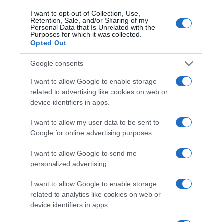
I want to opt-out of Collection, Use,
Retention, Sale, and/or Sharing of my
Personal Data that Is Unrelated with the
Purposes for which it was collected.
Opted Out
Google consents
El impacto de la iniciativa de Gabriel
I want to allow Google to enable storage
Rufián en el panorama político español
related to advertising like cookies on web or
device identifiers in apps.
Gabriel Rufián ha logrado captar la atención mediática…
I want to allow my user data to be sent to
Google for online advertising purposes.
POLÍTICA
I want to allow Google to send me
personalized advertising.
I want to allow Google to enable storage
related to analytics like cookies on web or
device identifiers in apps.