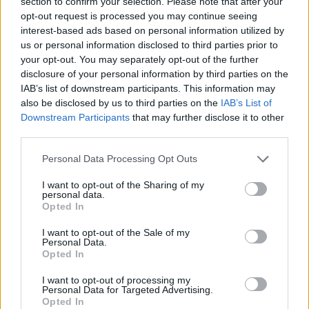
section to confirm your selection. Please note that after your
opt-out request is processed you may continue seeing
interest-based ads based on personal information utilized by
us or personal information disclosed to third parties prior to
your opt-out. You may separately opt-out of the further
disclosure of your personal information by third parties on the
IAB’s list of downstream participants. This information may
also be disclosed by us to third parties on the
IAB’s List of
Downstream Participants
that may further disclose it to other
third parties.
Cómo la política internacional de Trump
Please note that this website/app uses one or more Google
Personal Data Processing Opt Outs
está cambiando las posturas de sus
services and may gather and store information including but
seguidores más cercanos
not limited to your visit or usage behaviour. You may click to
I want to opt-out of the Sharing of my
personal data.
grant or deny consent to Google and its third-party tags to
Opted In
La política exterior de Donald Trump, especialmente en…
use your data for below specified purposes in below Google
consent section.
I want to opt-out of the Sale of my
Personal Data.
POLÍTICA
Opted In
I want to opt-out of processing my
Personal Data for Targeted Advertising.
Opted In