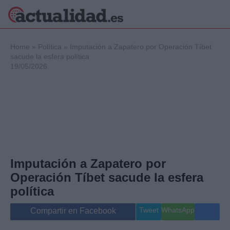
×
Home
»
Política
»
Imputación a Zapatero por Operación Tíbet
sacude la esfera política
19/05/2026
Política
Ciencia y
Tecnología
Crónica
Deportes
Economía
Salud y Bienestar
Imputación a Zapatero por
Internacional
Operación Tíbet sacude la esfera
Gente
Viajes
política
Musica
Tweet
WhatsApp
Compartir en Facebook