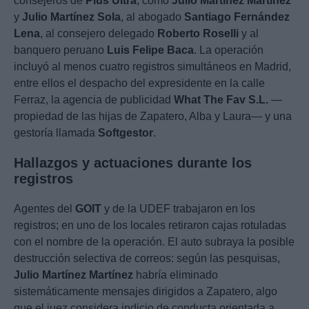
consejeros de
Plus Ultra
, como
Julio Martínez Martínez
y
Julio Martínez Sola
, al abogado
Santiago Fernández
Lena
, al consejero delegado
Roberto Roselli
y al
banquero peruano
Luis Felipe Baca
. La operación
incluyó al menos cuatro registros simultáneos en Madrid,
entre ellos el despacho del expresidente en la calle
Ferraz, la agencia de publicidad
What The Fav S.L.
—
propiedad de las hijas de Zapatero, Alba y Laura— y una
gestoría llamada
Softgestor
.
Hallazgos y actuaciones durante los
registros
Agentes del
GOIT
y de la UDEF trabajaron en los
registros; en uno de los locales retiraron cajas rotuladas
con el nombre de la operación. El auto subraya la posible
destrucción selectiva de correos: según las pesquisas,
Julio Martínez Martínez
habría eliminado
sistemáticamente mensajes dirigidos a Zapatero, algo
que el juez considera indicio de conducta orientada a