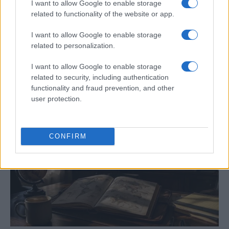
I want to allow Google to enable storage
related to functionality of the website or app.
I want to allow Google to enable storage
Análisis de la crisis migratoria en Ceuta y
related to personalization.
las críticas internacionales a Pedro
Sánchez
I want to allow Google to enable storage
related to security, including authentication
La crisis migratoria en Ceuta ha generado fuertes…
functionality and fraud prevention, and other
user protection.
POLÍTICA
CONFIRM