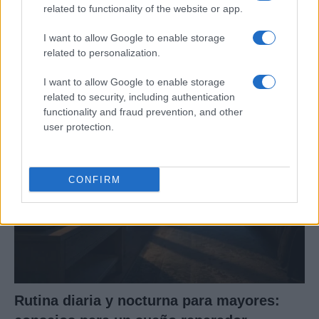
related to functionality of the website or app.
I want to allow Google to enable storage
Cómo la dieta mediterránea mejora el
related to personalization.
bienestar cognitivo
I want to allow Google to enable storage
La dieta mediterránea no solo es beneficiosa para…
related to security, including authentication
functionality and fraud prevention, and other
user protection.
SALUD Y BIENESTAR
CONFIRM
Rutina diaria y nocturna para mayores: