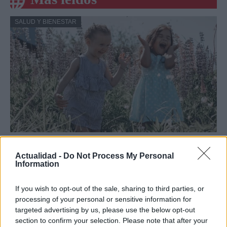
SALUD Y BIENESTAR
Crianza tradicional para una infancia más
Actualidad -
Do Not Process My Personal
autónoma
Information
La crianza cotidiana se construye mediante decisiones
pequeñas…
If you wish to opt-out of the sale, sharing to third parties, or
processing of your personal or sensitive information for
targeted advertising by us, please use the below opt-out
SALUD Y BIENESTAR
section to confirm your selection. Please note that after your