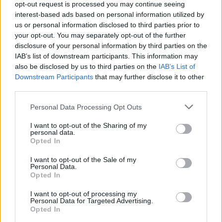
opt-out request is processed you may continue seeing
interest-based ads based on personal information utilized by
us or personal information disclosed to third parties prior to
your opt-out. You may separately opt-out of the further
disclosure of your personal information by third parties on the
IAB’s list of downstream participants. This information may
also be disclosed by us to third parties on the
IAB’s List of
Downstream Participants
that may further disclose it to other
third parties.
Please note that this website/app uses one or more Google
Personal Data Processing Opt Outs
Guía para delegar tareas y evitar la
services and may gather and store information including but
sobrecarga emocional
not limited to your visit or usage behaviour. You may click to
I want to opt-out of the Sharing of my
personal data.
grant or deny consent to Google and its third-party tags to
El cuidado de otros puede convertirse en una…
Opted In
use your data for below specified purposes in below Google
consent section.
I want to opt-out of the Sale of my
Personal Data.
SALUD Y BIENESTAR
Opted In
I want to opt-out of processing my
Personal Data for Targeted Advertising.
Opted In