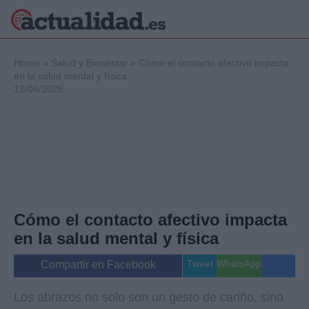
×
Home
»
Salud y Bienestar
»
Cómo el contacto afectivo impacta
en la salud mental y física
12/06/2026
Política
Ciencia y
Tecnología
Crónica
Deportes
Economía
Salud y Bienestar
Cómo el contacto afectivo impacta
Internacional
en la salud mental y física
Gente
Viajes
Tweet
WhatsApp
Compartir en Facebook
Musica
Los abrazos no solo son un gesto de cariño, sino