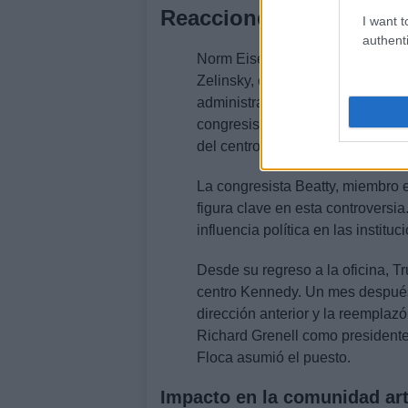
Reacciones y consecue
I want t
authenti
Norm Eisen, miembro de la junt
Zelinsky, consejero senior del
Wa
administración Trump como un «
congresista Joyce Beatty, quien
del centro.
La congresista Beatty, miembro e
figura clave en esta controvers
influencia política en las instituc
Desde su regreso a la oficina, Tr
centro Kennedy. Un mes después
dirección anterior y la reemplaz
Richard Grenell como presidente
Floca asumió el puesto.
Impacto en la comunidad art