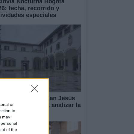
clovía Nocturna Bogotá
26: fecha, recorrido y
tividades especiales
lipe VI recibe a Juan Jesús
vas en Palma para analizar la
sonal or
ection to
tuación en Ceuta
ou may
 personal
out of the