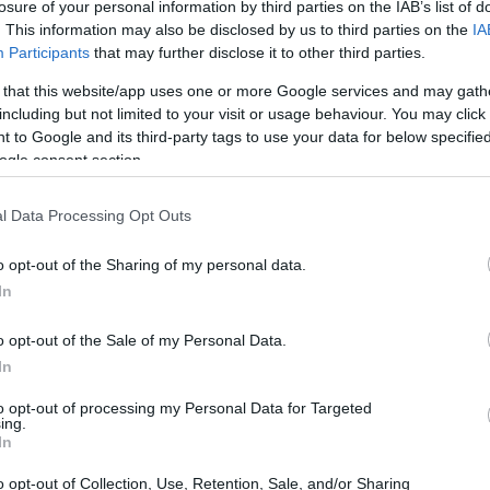
losure of your personal information by third parties on the IAB’s list of
. This information may also be disclosed by us to third parties on the
IA
Participants
that may further disclose it to other third parties.
 that this website/app uses one or more Google services and may gath
including but not limited to your visit or usage behaviour. You may click 
 to Google and its third-party tags to use your data for below specifi
ogle consent section.
tó el jueves para solicitar una suspensión de la
l Data Processing Opt Outs
Reh
Cooper, emitida el 29 de mayo, que ordenaba la
Me
 del centro.
o opt-out of the Sharing of my personal data.
de
In
 nombre del centro Kennedy
o opt-out of the Sale of my Personal Data.
o el Congreso tiene la autoridad para cambiar el
In
bleció un plazo hasta el viernes para retirar cualquier
ueó los planes de la administración para cerrar el
to opt-out of processing my Personal Data for Targeted
ing.
ulio para realizar importantes renovaciones.
In
n cambio significativo respecto a un memorando del 4
o opt-out of Collection, Use, Retention, Sale, and/or Sharing