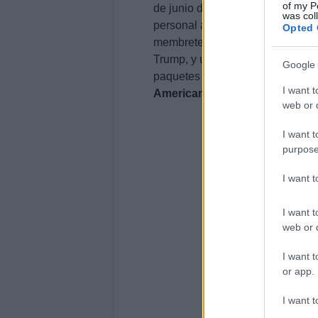
of my P
de junio del
Oficina de Asesorí
was col
personal a utilizar solo el nombre
Opted 
membrete y otros documentos. El
Trump, y un correo electrónico 
Google 
paquetes de entradas para la c
I want t
Americano
programada para el 2
web or d
I want t
purpose
I want 
I want t
web or d
I want t
or app.
I want t