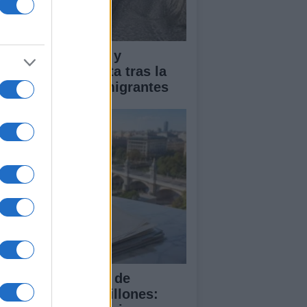
pacto económico y
manitario en Ceuta tras la
egada masiva de migrantes
 compra del ático de
amberí por 6,3 millones: