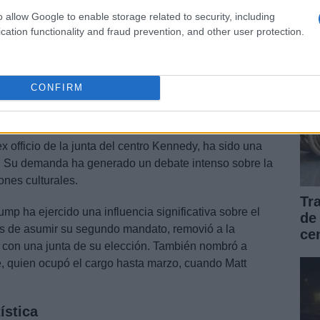
de
ncias
o allow Google to enable storage related to security, including
cation functionality and fraud prevention, and other user protection.
a de
Democracy Defenders Action
y Nathaniel
shington Litigation Group
calificaron el intento de la
movimiento desesperado». Representan a la
CONFIRM
 presentó la demanda para retirar el nombre de Trump
x officio de la junta del centro Kennedy, ha sido una
ia. Su demanda ha generado un debate intenso sobre la
iones culturales.
Tr
ump ha ejercido una influencia significativa sobre el
de
 de asumir su segundo mandato, removió a la
ce
ó con una junta de su elección. También nombró a
, quien ocupó el cargo hasta marzo, cuando Matt
ística