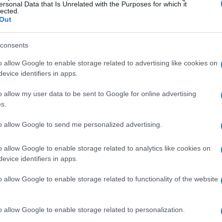
ersonal Data that Is Unrelated with the Purposes for which it
a Jurídica del centro Kennedy
que instruía al
lected.
 original del centro en firmas de correo electrónico,
Out
 sitio web del centro ya ha eliminado el nombre de
Im
enviado esta semana a los miembros para ofrecer
consents
hu
eremonia del
Premio Mark Twain para el Humor
ll
o allow Google to enable storage related to advertising like cookies on
8 de junio, no incluía el nombre de Trump.
evice identifiers in apps.
o allow my user data to be sent to Google for online advertising
s.
to allow Google to send me personalized advertising.
o allow Google to enable storage related to analytics like cookies on
evice identifiers in apps.
o allow Google to enable storage related to functionality of the website
La
o allow Google to enable storage related to personalization.
Ch