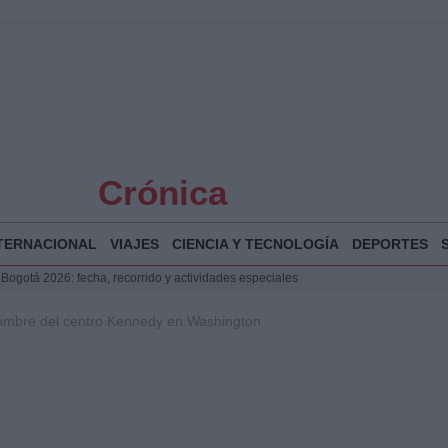
Crónica
TERNACIONAL
VIAJES
CIENCIA Y TECNOLOGÍA
DEPORTES
 Bogotá 2026: fecha, recorrido y actividades especiales
a Juan Jesús Vivas en Palma para analizar la situación en Ceuta
 nombre del centro Kennedy en Washington
la Illa Plana: Menorca apuesta por el deporte náutico sostenible
puesta del Gobierno ante la crisis migratoria en Ceuta