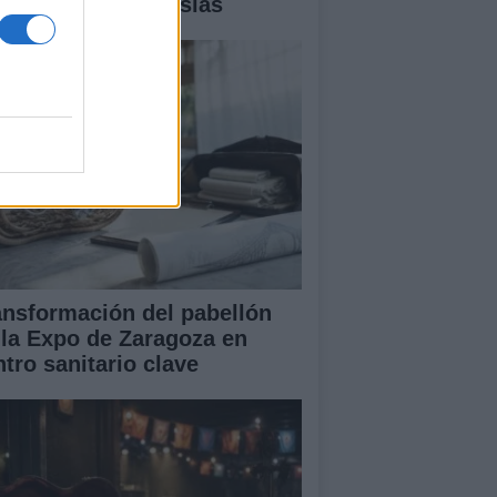
talles y controversias
ansformación del pabellón
 la Expo de Zaragoza en
ntro sanitario clave