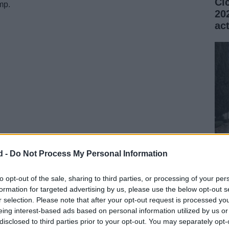
Ci
mp.
20
ac
entras un empleado sacaba la basura frente al centro,
a intensa batalla legal en los tribunales.
d -
Do Not Process My Personal Information
Fe
Vi
to opt-out of the sale, sharing to third parties, or processing of your per
formation for targeted advertising by us, please use the below opt-out s
si
r selection. Please note that after your opt-out request is processed y
eing interest-based ads based on personal information utilized by us or
disclosed to third parties prior to your opt-out. You may separately opt-