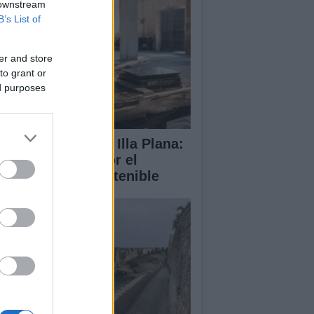
 downstream
B’s List of
er and store
to grant or
ed purposes
abilitación de la Illa Plana:
norca apuesta por el
porte náutico sostenible