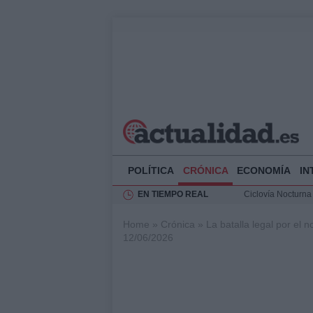
POLÍTICA
CRÓNICA
ECONOMÍA
IN
EN TIEMPO REAL
Ciclovía Nocturna
Felipe VI recibe 
Home
»
Crónica
»
La batalla legal por el
Rehabilitación de 
12/06/2026
Análisis de la res