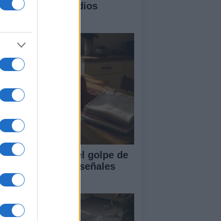
vienda ante incendios
restales
mo protegerse del golpe de
lor con hábitos y señales
enciales