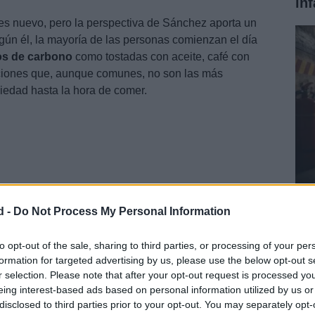
in
es nuevo, pero la perspectiva de Sánchez aporta un
gún él, la mayoría de las personas comienzan el día
os de carbono
como tostadas con aceite, café con
opciones que, aunque comunes, no son las más
edad hasta la hora de comer.
Gu
d -
Do Not Process My Personal Information
se
to opt-out of the sale, sharing to third parties, or processing of your per
formation for targeted advertising by us, please use the below opt-out s
as en el desayuno español
r selection. Please note that after your opt-out request is processed y
eing interest-based ads based on personal information utilized by us or
disclosed to third parties prior to your opt-out. You may separately opt-
ña suele estar dominado por opciones dulces y ricas