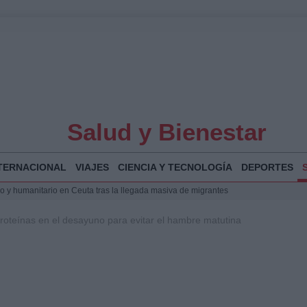
Salud y Bienestar
TERNACIONAL
VIAJES
CIENCIA Y TECNOLOGÍA
DEPORTES
 y humanitario en Ceuta tras la llegada masiva de migrantes
o de Chamberí por 6,3 millones: detalles y controversias
proteínas en el desayuno para evitar el hambre matutina
l pabellón de la Expo de Zaragoza en centro sanitario clave
la Illa Plana: Menorca apuesta por el deporte náutico sostenible