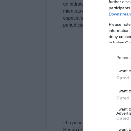
further disc
en hidratos de carbono. Café con 
participants
mientras que alimentos como el 
Downstream 
especiales. Sánchez señala que 
Please note
perjudiciales para la salud.
information 
deny consent
in below Go
Persona
I want t
Opted 
I want t
Opted 
I want 
Advertis
Opted 
«La peor forma de desayunar, l
I want t
Según él, estos desayunos no so