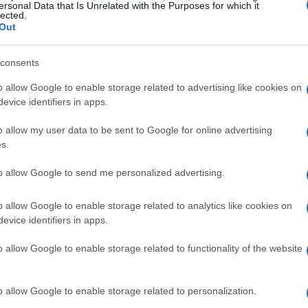
ersonal Data that Is Unrelated with the Purposes for which it
vi
 de
snacks
poco saludables a media mañana. «Hacer
lected.
fo
Out
icos de glucosa», advierte Blanca García-Orea,
Sánchez.
consents
s expertos recomiendan incluir al menos
20 a 30
o allow Google to enable storage related to advertising like cookies on
yuno. Sánchez sugiere opciones sencillas como jamón
evice identifiers in apps.
, conservas de pescado o salmón ahumado. «Con
rano, pavo o incluso huevos en tu desayuno podrías
o allow my user data to be sent to Google for online advertising
 tener que pasar hambre», explica.
s.
to allow Google to send me personalized advertising.
vegetariana o vegana, Sánchez recomienda
mendras o los pistachos. «La idea central no es hacer
o allow Google to enable storage related to analytics like cookies on
a mañana, sino repartirla mejor durante el día», añade.
Có
evice identifiers in apps.
ca
es
o allow Google to enable storage related to functionality of the website
o allow Google to enable storage related to personalization.