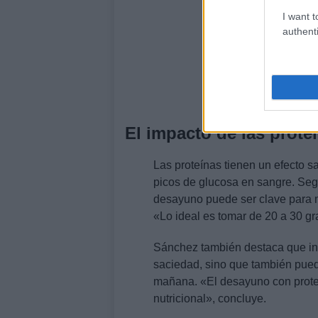
I want t
authenti
El impacto de las prote
Las proteínas tienen un efecto s
picos de glucosa en sangre. Segú
desayuno puede ser clave para m
«Lo ideal es tomar de 20 a 30 gr
Sánchez también destaca que inc
saciedad, sino que también puede
mañana. «El desayuno con proteí
nutricional», concluye.