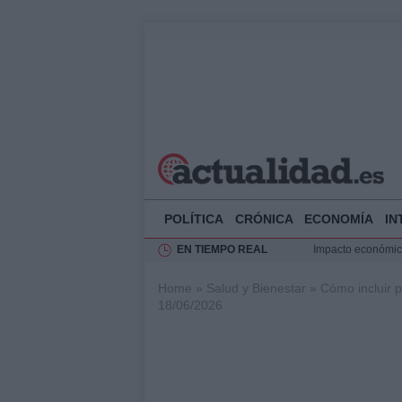
POLÍTICA
CRÓNICA
ECONOMÍA
IN
EN TIEMPO REAL
Impacto económico
La compra del átic
Home
»
Salud y Bienestar
»
Cómo incluir 
Transformación de
18/06/2026
Rehabilitación de 