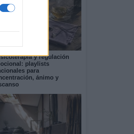
sicoterapia y regulación
ocional: playlists
ncionales para
ncentración, ánimo y
scanso