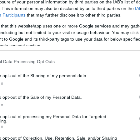
losure of your personal information by third parties on the IAB’s list of
tostadas, bollería, galletas o fruta son habituales,
. This information may also be disclosed by us to third parties on the
IA
huevo o el jamón se reservan para ocasiones
Participants
that may further disclose it to other third parties.
este hábito es uno de los errores más comunes y
 that this website/app uses one or more Google services and may gath
including but not limited to your visit or usage behaviour. You may click 
 to Google and its third-party tags to use your data for below specifi
Có
ogle consent section.
ac
l Data Processing Opt Outs
o opt-out of the Sharing of my personal data.
In
o opt-out of the Sale of my Personal Data.
In
to opt-out of processing my Personal Data for Targeted
ing.
In
amentablemente, es la más común», afirma Sánchez.
Gu
o opt-out of Collection, Use, Retention, Sale, and/or Sharing
lo son incompletos, sino que también pueden llevar a