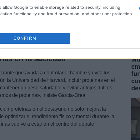
o allow Google to enable storage related to security, including
cation functionality and fraud prevention, and other user protection.
CONFIRM
ínas en la saciedad
Mu
em
aciante que ayuda a controlar el hambre y evita los
fu
n la Universidad de Harvard, incluir proteínas en el
co
de
antener un peso saludable y evitar antojos dulces.
amos de proteína», insiste García-Orea.
luir proteínas en el desayuno no solo mejora la
 optimizar el rendimiento físico y mental durante la
nas vuelve a estar en el centro del debate