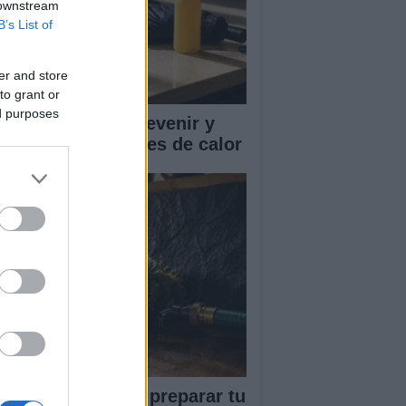
 downstream
B’s List of
er and store
to grant or
ed purposes
mo reconocer, prevenir y
tuar ante los golpes de calor
ía completa para preparar tu