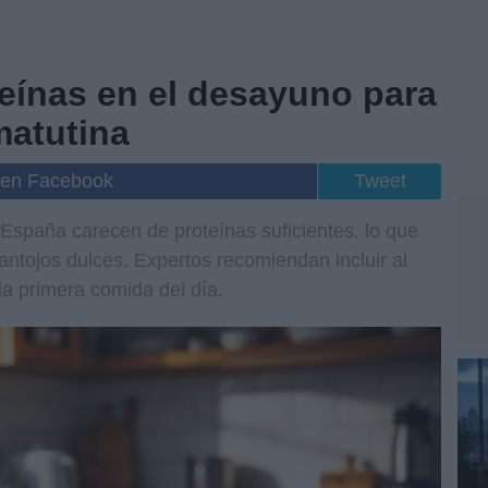
teínas en el desayuno para
matutina
 en Facebook
Tweet
spaña carecen de proteínas suficientes, lo que
antojos dulces. Expertos recomiendan incluir al
a primera comida del día.