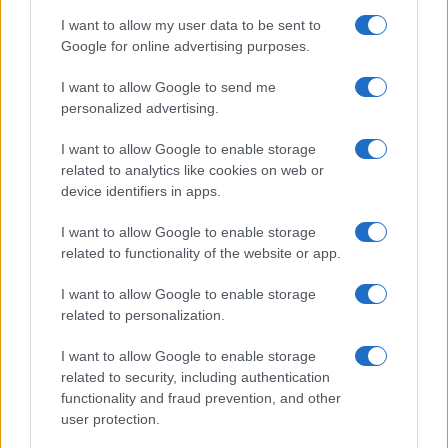
I want to allow my user data to be sent to
Google for online advertising purposes.
I want to allow Google to send me
personalized advertising.
El impacto de la iniciativa de Gabriel
I want to allow Google to enable storage
Rufián en el panorama político español
related to analytics like cookies on web or
device identifiers in apps.
Gabriel Rufián ha logrado captar la atención mediática…
I want to allow Google to enable storage
related to functionality of the website or app.
POLÍTICA
I want to allow Google to enable storage
related to personalization.
I want to allow Google to enable storage
related to security, including authentication
functionality and fraud prevention, and other
user protection.