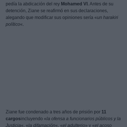
pedía la abdicación del rey
Mohamed VI
. Antes de su
detención, Ziane se reafirmó en sus declaraciones,
alegando que modificar sus opiniones sería «
un harakiri
político
«.
Ziane fue condenado a tres años de prisión por
11
cargos
incluyendo «
la ofensa a funcionarios públicos y la
Justicia
«, «
la difamación
«, «
el adulterio
» y «
el acoso