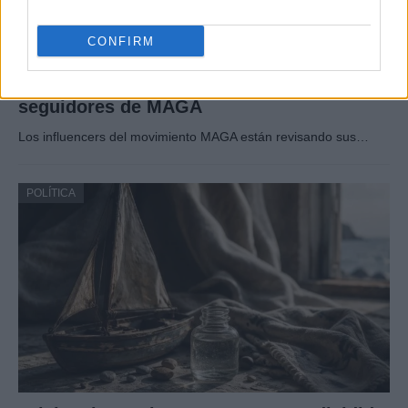
CONFIRM
Cómo la política exterior de Trump está
transformando las posturas de los
seguidores de MAGA
Los influencers del movimiento MAGA están revisando sus…
POLÍTICA