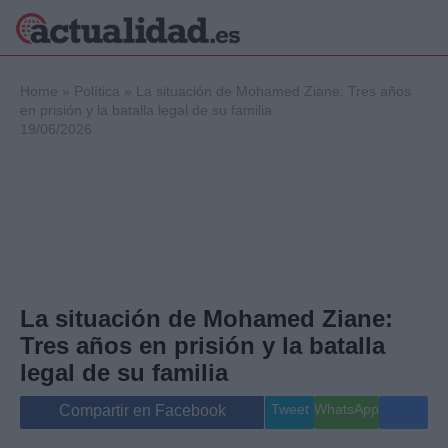
×
Home
»
Política
»
La situación de Mohamed Ziane: Tres años
en prisión y la batalla legal de su familia
19/06/2026
Política
Ciencia y
Tecnología
Crónica
Deportes
Economía
Salud y Bienestar
La situación de Mohamed Ziane:
Internacional
Tres años en prisión y la batalla
Gente
Viajes
legal de su familia
Musica
Tweet
WhatsApp
Compartir en Facebook