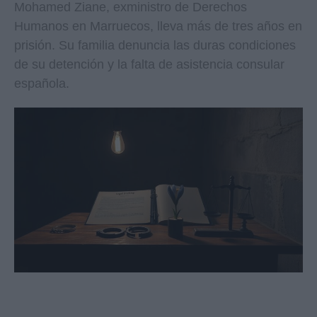
Mohamed Ziane, exministro de Derechos
Humanos en Marruecos, lleva más de tres años en
prisión. Su familia denuncia las duras condiciones
de su detención y la falta de asistencia consular
española.