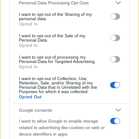
Please note that this website/app uses one or more Google
Personal Data Processing Opt Outs
services and may gather and store information including but
not limited to your visit or usage behaviour. You may click to
I want to opt-out of the Sharing of my
personal data.
grant or deny consent to Google and its third-party tags to
Opted In
use your data for below specified purposes in below Google
consent section.
I want to opt-out of the Sale of my
Personal Data.
Opted In
I want to opt-out of processing my
Análisis de la crisis migratoria en Ceuta y
Personal Data for Targeted Advertising.
Opted In
las críticas internacionales a Pedro
Sánchez
I want to opt-out of Collection, Use,
Retention, Sale, and/or Sharing of my
Personal Data that Is Unrelated with the
La crisis migratoria en Ceuta ha generado fuertes…
Purposes for which it was collected.
Opted Out
POLÍTICA
Google consents
I want to allow Google to enable storage
related to advertising like cookies on web or
device identifiers in apps.