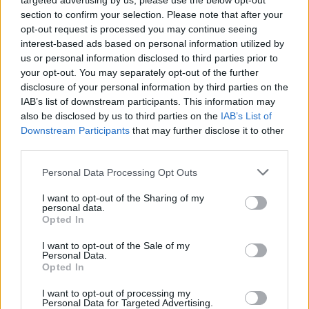
targeted advertising by us, please use the below opt-out
Guía completa para viajar con
section to confirm your selection. Please note that after your
bebés en verano sin estrés
opt-out request is processed you may continue seeing
31 julio, 2026
interest-based ads based on personal information utilized by
us or personal information disclosed to third parties prior to
La situación actual de Ceuta y
your opt-out. You may separately opt-out of the further
Melilla: seguridad, migración y
disclosure of your personal information by third parties on the
relaciones internacionales
IAB’s list of downstream participants. This information may
31 julio, 2026
also be disclosed by us to third parties on the
IAB’s List of
Downstream Participants
that may further disclose it to other
third parties.
Cómo protegerse del golpe de calor
con hábitos y señales esenciales
Please note that this website/app uses one or more Google
Personal Data Processing Opt Outs
31 julio, 2026
services and may gather and store information including but
not limited to your visit or usage behaviour. You may click to
I want to opt-out of the Sharing of my
personal data.
grant or deny consent to Google and its third-party tags to
El duelo entre España y Rusia en el
Opted In
use your data for below specified purposes in below Google
Europeo de natación artística 2026
consent section.
I want to opt-out of the Sale of my
30 julio, 2026
Personal Data.
Opted In
Musicoterapia y regulación
I want to opt-out of processing my
emocional: playlists funcionales
Personal Data for Targeted Advertising.