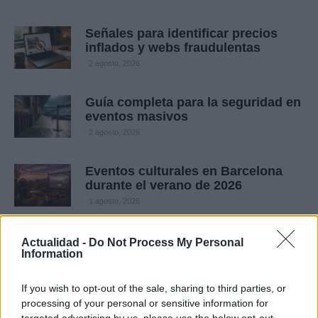
Señales para identificar precios
inflados y webs fraudulentas
2 agosto, 2026
Guía completa para la seguridad en
eventos masivos
2 agosto, 2026
Eventos culturales en Barcelona
durante el verano de 2026
1 agosto, 2026
España pide reunión urgente de la
Actualidad -
Do Not Process My Personal
UE tras críticas por gestión
Information
migratoria en Ceuta
1 agosto, 2026
If you wish to opt-out of the sale, sharing to third parties, or
processing of your personal or sensitive information for