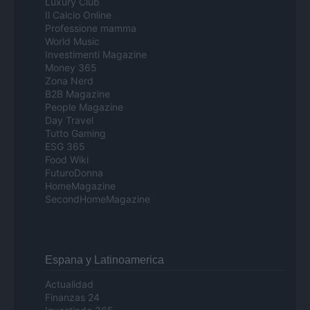
Luxury Club
Il Calcio Online
Professione mamma
World Music
Investimenti Magazine
Money 365
Zona Nerd
B2B Magazine
People Magazine
Day Travel
Tutto Gaming
ESG 365
Food Wiki
FuturoDonna
HomeMagazine
SecondHomeMagazine
Espana y Latinoamerica
Actualidad
Finanzas 24