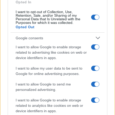
para concentración, ánimo y
Opted In
descanso
I want to opt-out of Collection, Use,
30 julio, 2026
Retention, Sale, and/or Sharing of my
Personal Data that Is Unrelated with the
Purposes for which it was collected.
Iniciativas de paz y seguridad en
Opted Out
Manzanares El Real y Lanzarote
Google consents
30 julio, 2026
I want to allow Google to enable storage
Cómo dominar la mente para
related to advertising like cookies on web or
mejorar el rendimiento deportivo
device identifiers in apps.
30 julio, 2026
I want to allow my user data to be sent to
Google for online advertising purposes.
1
2
3
4
5
6
7
8
9
10
11
12
...
»
Pasado »
I want to allow Google to send me
personalized advertising.
I want to allow Google to enable storage
related to analytics like cookies on web or
device identifiers in apps.