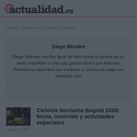
×
Home
»
Archives for Diego Morales
Diego Morales
Política
Ciencia y
Diego Morales escribe igual de bien sobre la táctica de un
Tecnología
derbi madrileño y una ruta gastronómica por Asturias.
Crónica
Periodismo deportivo con contexto y crónica de viaje con
itinerario real.
Deportes
Economía
Salud y Bienestar
Internacional
Gente
Ciclovía Nocturna Bogotá 2026:
Viajes
fecha, recorrido y actividades
Musica
especiales
6 agosto, 2026