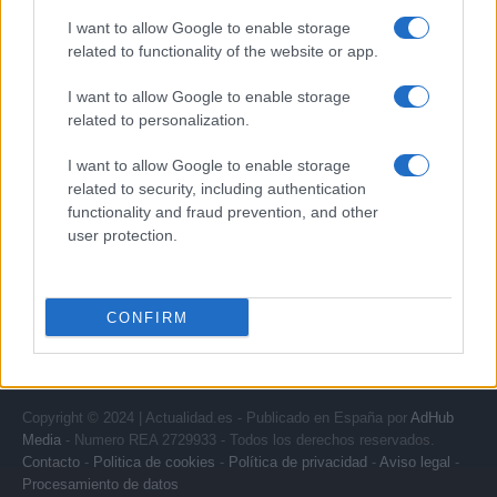
I want to allow Google to enable storage
related to functionality of the website or app.
Quienes somos
I want to allow Google to enable storage
Últimas Noticias
related to personalization.
Señala una noticia
I want to allow Google to enable storage
Síguenos en Facebook
related to security, including authentication
functionality and fraud prevention, and other
Actualidad.es es la gran fuente de información social. Actualidad,
user protection.
televisión, crónica, deportes, gente, política y todas las noticias sobre
su ciudad.
Para señalar a la redacción de cualquier error en el uso del material
CONFIRM
confidencial, escríbanos a
staff@actualidad.es
: nos ocuparemos de
la retirada del material que atenta contra los derechos de terceros.
Copyright © 2024 | Actualidad.es - Publicado en España por
AdHub
Media
- Numero REA 2729933 - Todos los derechos reservados.
Contacto
-
Politica de cookies
-
Política de privacidad
-
Aviso legal
-
Procesamiento de datos