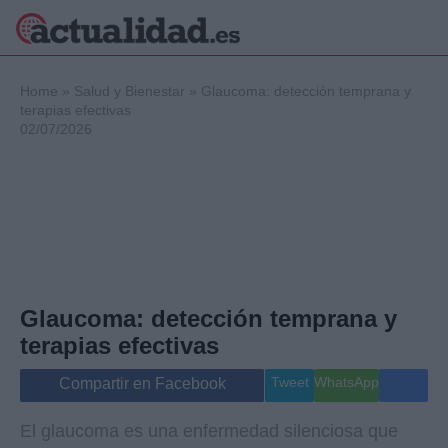
×
Home
»
Salud y Bienestar
»
Glaucoma: detección temprana y
terapias efectivas
02/07/2026
Política
Ciencia y
Tecnología
Crónica
Deportes
Economía
Salud y Bienestar
Glaucoma: detección temprana y
Internacional
terapias efectivas
Gente
Viajes
Tweet
WhatsApp
Compartir en Facebook
Musica
El glaucoma es una enfermedad silenciosa que