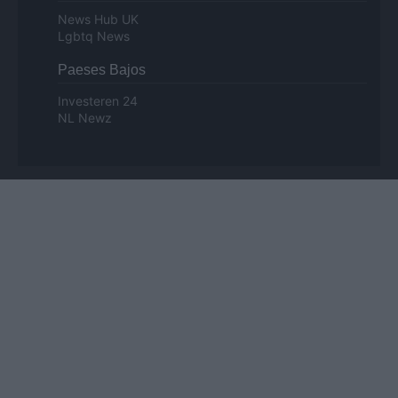
News Hub UK
Lgbtq News
Paeses Bajos
Investeren 24
NL Newz