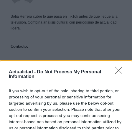
Sofía Herrera cubre lo que pasa en TikTok antes de que llegue a la
televisión. Combina análisis cultural con periodismo de actualidad
ligera.
Contacto:
ARTÍCULO ANTERIOR
Actualidad -
Do Not Process My Personal
ARTÍCULO SIGUIENTE
Information
Más leídos
If you wish to opt-out of the sale, sharing to third parties, or
processing of your personal or sensitive information for
SALUD Y BIENESTAR
targeted advertising by us, please use the below opt-out
section to confirm your selection. Please note that after your
opt-out request is processed you may continue seeing
interest-based ads based on personal information utilized by
us or personal information disclosed to third parties prior to