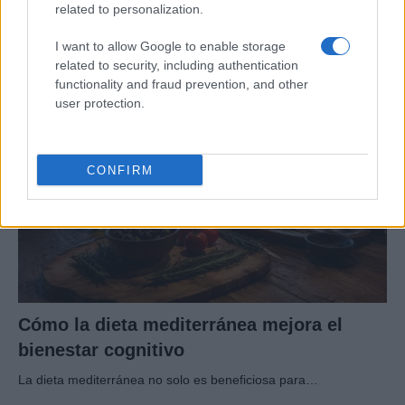
related to personalization.
consejos para un sueño reparador
I want to allow Google to enable storage
Optimiza el descanso de los mayores con una…
related to security, including authentication
functionality and fraud prevention, and other
user protection.
SALUD Y BIENESTAR
CONFIRM
Cómo la dieta mediterránea mejora el
bienestar cognitivo
La dieta mediterránea no solo es beneficiosa para…