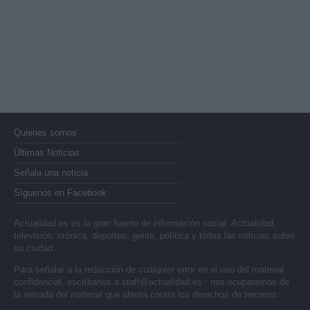
Quienes somos
Últimas Noticias
Señala una noticia
Síguenos en Facebook
Actualidad.es es la gran fuente de información social. Actualidad,
televisión, crónica, deportes, gente, política y todas las noticias sobre
su ciudad.
Para señalar a la redacción de cualquier error en el uso del material
confidencial, escríbanos a
staff@actualidad.es
: nos ocuparemos de
la retirada del material que atenta contra los derechos de terceros.