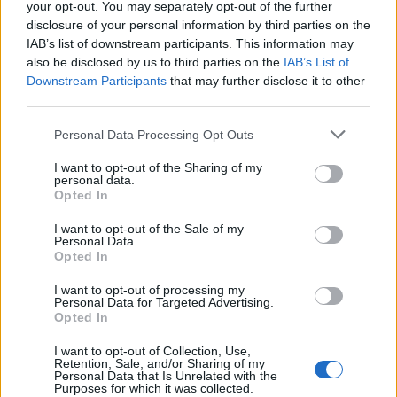
your opt-out. You may separately opt-out of the further
disclosure of your personal information by third parties on the
IAB’s list of downstream participants. This information may
also be disclosed by us to third parties on the
IAB’s List of
Downstream Participants
that may further disclose it to other
third parties.
Crianza tradicional para una infancia más
Please note that this website/app uses one or more Google
Personal Data Processing Opt Outs
autónoma
services and may gather and store information including but
not limited to your visit or usage behaviour. You may click to
I want to opt-out of the Sharing of my
La crianza cotidiana se construye mediante decisiones
personal data.
grant or deny consent to Google and its third-party tags to
Opted In
pequeñas…
use your data for below specified purposes in below Google
consent section.
I want to opt-out of the Sale of my
Personal Data.
SALUD Y BIENESTAR
Opted In
I want to opt-out of processing my
Personal Data for Targeted Advertising.
Opted In
I want to opt-out of Collection, Use,
Retention, Sale, and/or Sharing of my
Personal Data that Is Unrelated with the
Purposes for which it was collected.