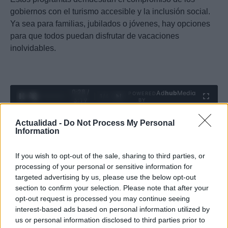
gobiernos con el turismo accesible y la inclusión social.
Ya sea para familias, jubilados o jóvenes, hay opciones
para que todos puedan disfrutar de vacaciones
inolvidables.
0:29 /
Ad
hub
Media
POWERED
1
/
4
3:19
BY
Actualidad -
Do Not Process My Personal
Information
If you wish to opt-out of the sale, sharing to third parties, or
Diego Morales
processing of your personal or sensitive information for
targeted advertising by us, please use the below opt-out
section to confirm your selection. Please note that after your
Diego Morales escribe igual de bien sobre la táctica de un derbi
opt-out request is processed you may continue seeing
madrileño y una ruta gastronómica por Asturias. Periodismo deportivo
interest-based ads based on personal information utilized by
con contexto y crónica de viaje con itinerario real.
us or personal information disclosed to third parties prior to