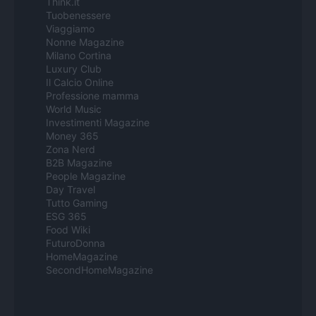
Think.it
Tuobenessere
Viaggiamo
Nonne Magazine
Milano Cortina
Luxury Club
Il Calcio Online
Professione mamma
World Music
Investimenti Magazine
Money 365
Zona Nerd
B2B Magazine
People Magazine
Day Travel
Tutto Gaming
ESG 365
Food Wiki
FuturoDonna
HomeMagazine
SecondHomeMagazine