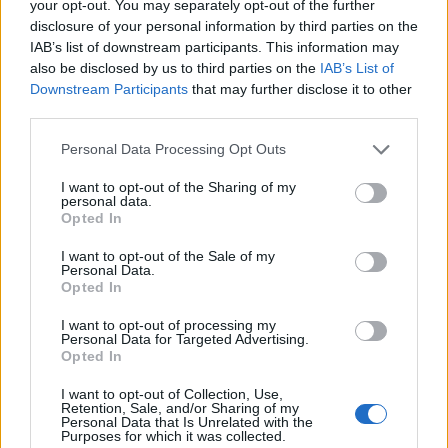
your opt-out. You may separately opt-out of the further
disclosure of your personal information by third parties on the
Contacto:
IAB’s list of downstream participants. This information may
also be disclosed by us to third parties on the
IAB’s List of
Downstream Participants
that may further disclose it to other
ARTÍCULO ANTERIOR
third parties.
ARTÍCULO SIGUIENTE
Please note that this website/app uses one or more Google
Personal Data Processing Opt Outs
services and may gather and store information including but
Más leídos
not limited to your visit or usage behaviour. You may click to
I want to opt-out of the Sharing of my
personal data.
grant or deny consent to Google and its third-party tags to
Opted In
use your data for below specified purposes in below Google
MEDIO AMBIENTE
consent section.
I want to opt-out of the Sale of my
Personal Data.
Opted In
I want to opt-out of processing my
Personal Data for Targeted Advertising.
Opted In
I want to opt-out of Collection, Use,
Retention, Sale, and/or Sharing of my
Personal Data that Is Unrelated with the
Purposes for which it was collected.