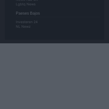
Lgbtq News
Paeses Bajos
Investeren 24
NL Newz