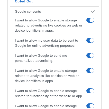
Opted Out
Tormentas y calor extremo: la Aemet
Google consents
advierte sobre fenómenos meteorológicos
en España
I want to allow Google to enable storage
related to advertising like cookies on web or
España se prepara para una semana de calor…
device identifiers in apps.
I want to allow my user data to be sent to
MEDIO AMBIENTE
Google for online advertising purposes.
I want to allow Google to send me
personalized advertising.
I want to allow Google to enable storage
related to analytics like cookies on web or
device identifiers in apps.
I want to allow Google to enable storage
related to functionality of the website or app.
Preparación ante incendios forestales:
I want to allow Google to enable storage
guía práctica para hogares rurales y