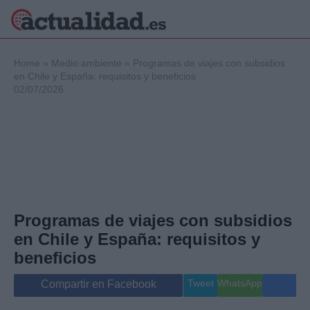
×
Home
»
Medio ambiente
»
Programas de viajes con subsidios
en Chile y España: requisitos y beneficios
02/07/2026
Política
Ciencia y
Tecnología
Crónica
Deportes
Economía
Salud y Bienestar
Programas de viajes con subsidios
Internacional
en Chile y España: requisitos y
Gente
Viajes
beneficios
Musica
Tweet
WhatsApp
Compartir en Facebook