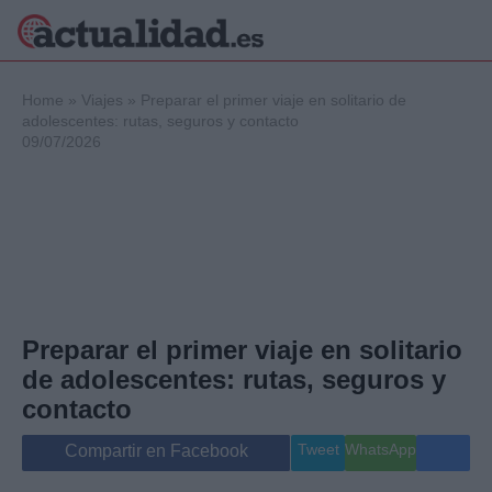
×
Home
»
Viajes
»
Preparar el primer viaje en solitario de
adolescentes: rutas, seguros y contacto
09/07/2026
Política
Ciencia y
Tecnología
Crónica
Deportes
Economía
Salud y Bienestar
Preparar el primer viaje en solitario
Internacional
de adolescentes: rutas, seguros y
Gente
Viajes
contacto
Musica
Tweet
WhatsApp
Compartir en Facebook