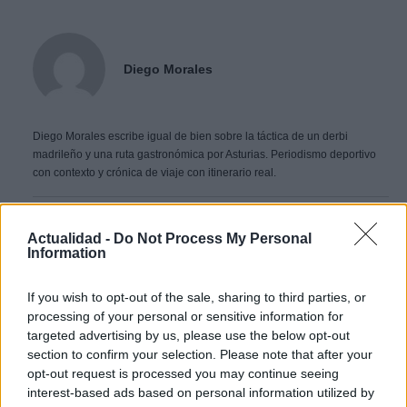
Diego Morales
Diego Morales escribe igual de bien sobre la táctica de un derbi
madrileño y una ruta gastronómica por Asturias. Periodismo deportivo
con contexto y crónica de viaje con itinerario real.
Contacto:
Actualidad -
Do Not Process My Personal
Information
ARTÍCULO ANTERIOR
If you wish to opt-out of the sale, sharing to third parties, or
ARTÍCULO SIGUIENTE
processing of your personal or sensitive information for
targeted advertising by us, please use the below opt-out
Más leídos
section to confirm your selection. Please note that after your
opt-out request is processed you may continue seeing
interest-based ads based on personal information utilized by
VIAJES