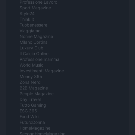
Professione Lavoro
Sport Magazine
Style24
Think.it
Tuobenessere
Viaggiamo
Nonne Magazine
Milano Cortina
Luxury Club
Il Calcio Online
Professione mamma
World Music
Investimenti Magazine
Money 365
Zona Nerd
B2B Magazine
People Magazine
Day Travel
Tutto Gaming
ESG 365
Food Wiki
FuturoDonna
HomeMagazine
SecondHomeMagazine