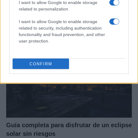
I want to allow Google to enable storage
related to personalization.
Preparativos y consejos para viajar con
bebés en climas cálidos
I want to allow Google to enable storage
related to security, including authentication
Planificar un viaje con bebés en verano puede…
functionality and fraud prevention, and other
user protection.
VIAJES
CONFIRM
Guía completa para disfrutar de un eclipse
solar sin riesgos