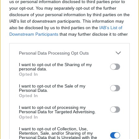
us or personal information disclosed to third parties prior to
your opt-out. You may separately opt-out of the further
disclosure of your personal information by third parties on the
IAB’s list of downstream participants. This information may
also be disclosed by us to third parties on the
IAB’s List of
Downstream Participants
that may further disclose it to other
third parties.
Please note that this website/app uses one or more Google
Personal Data Processing Opt Outs
services and may gather and store information including but
not limited to your visit or usage behaviour. You may click to
I want to opt-out of the Sharing of my
personal data.
grant or deny consent to Google and its third-party tags to
Indonesia trasladará su capital a una
Opted In
use your data for below specified purposes in below Google
nueva ciudad en la Isla de Borneo
consent section.
I want to opt-out of the Sale of my
Personal Data.
La nueva capital de Indonesia se llamará Nusantara,…
Opted In
I want to opt-out of processing my
VIAJES
Personal Data for Targeted Advertising.
Opted In
I want to opt-out of Collection, Use,
Retention, Sale, and/or Sharing of my
Personal Data that Is Unrelated with the